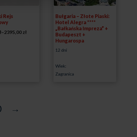
i Rejs
Bułgaria – Złote Piaski:
iowy
Hotel Alegra ****
„Bałkańska Impreza” +
Zakres
ł
–
2395,00
zł
Budapeszt +
cen:
Hungarospa
od
12 dni
2095,00 zł
do
Wiek:
2395,00 zł
Zagranica
0
→