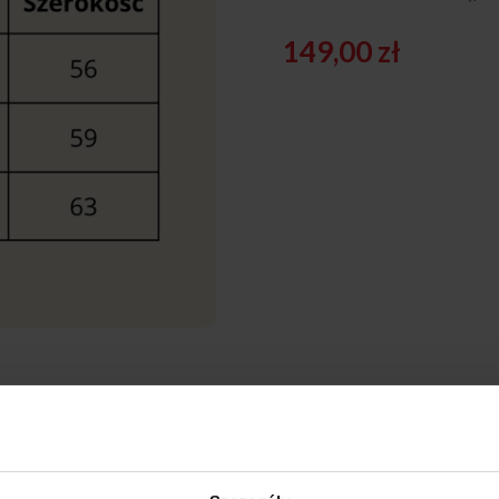
149,00
zł
kową opcję dodatkową – stylową bluzę z logiem „Róży Wiatrów”. To dosk
a jest z wysokiej jakości materiałów, zapewniających komfort i trwałoś
jak i w codziennym użytkowaniu po powrocie do domu.
 na “Uwagi do zamówienia” w dalszej części rezerwacji.