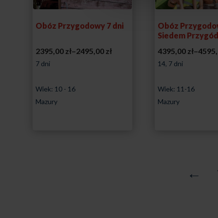
Obóz Przygodowy 7 dni
Obóz Przygod
Siedem Przygód 
Zakres
2395,00
zł
–
2495,00
zł
4395,00
zł
–
4595
cen:
7 dni
14, 7 dni
od
Wiek: 10 - 16
Wiek: 11-16
2395,00 zł
Mazury
Mazury
do
2495,00 zł
←