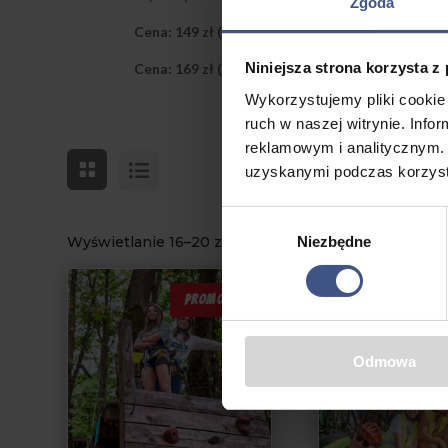
Zgoda
Cena: 149 zł (odbiór osobisty)
Niniejsza strona korzysta z
Cena: 169 zł (wysyłka)
Wykorzystujemy pliki cookie 
ruch w naszej witrynie. Inf
reklamowym i analitycznym. 
uzyskanymi podczas korzysta
Wybór
Niezbędne
Wyświetlanie 16–20 z 46 wyników
zgody
PROMOCJA
P
Odmowa