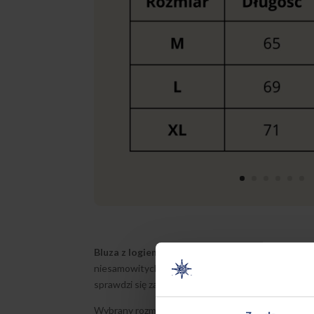
Bluza z logiem „Róża Wiatrów” –
oferujemy wyjąt
niesamowitych przygodach na obozie. Bluza wykonan
sprawdzi się zarówno na chłodniejsze dni obozu, 
Wybrany rozmiar – M / L / XL – należy podać w polu