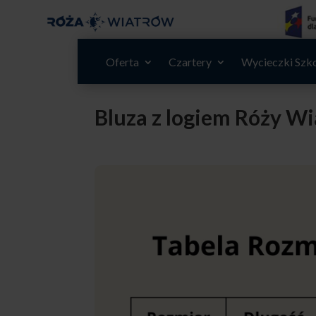
Oferta
Czartery
Wycieczki Szk
Bluza z logiem Róży W