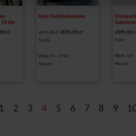
owy
Rejs DoSzkoleniowy
Studenck
14 dni
Szkolen
Zakres
Pierwotna
Aktualna
,00
zł
4595,00
zł
2095,00
z
4695,00
zł
cen:
cena
cena
8 dni
14 dni
od
wynosiła:
wynosi:
Wiek: 18+
4395,00 zł
Wiek: 15 - 19 lat
4695,00 zł.
4595,00 zł.
Mazury
Mazury
do
4595,00 zł
1
2
3
4
5
6
7
8
9
1