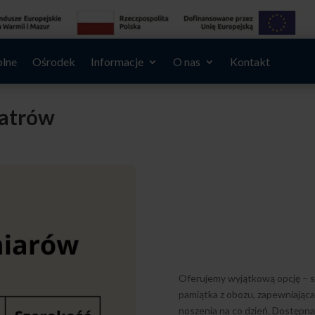
olne
Ośrodek
Informacje
O nas
Kontakt
iatrów
Oferujemy wyjątkową opcję – st
pamiątka z obozu, zapewniająca 
noszenia na co dzień. Dostępna