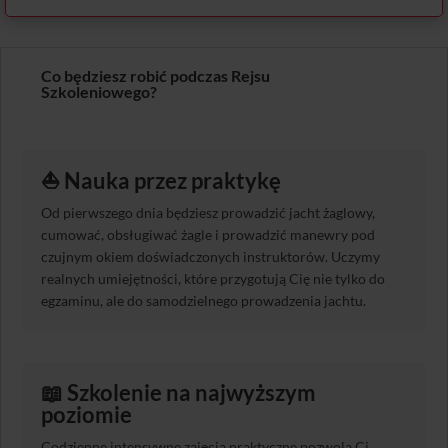
Co będziesz robić podczas Rejsu
Szkoleniowego?
⛵️ Nauka przez praktykę
Od pierwszego dnia będziesz prowadzić jacht żaglowy,
cumować, obsługiwać żagle i prowadzić manewry pod
czujnym okiem doświadczonych instruktorów. Uczymy
realnych umiejętności, które przygotują Cię nie tylko do
egzaminu, ale do samodzielnego prowadzenia jachtu.
📖 Szkolenie na najwyższym
poziomie
Codzienne intensywne zajęcia praktyczne pozwolą Ci