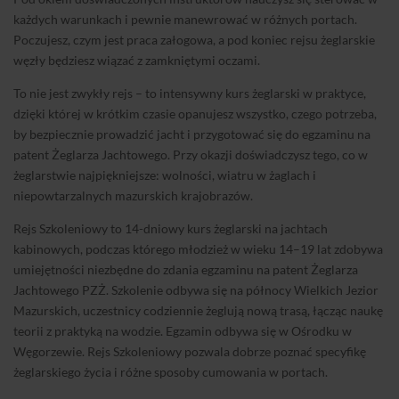
każdych warunkach i pewnie manewrować w różnych portach.
Poczujesz, czym jest praca załogowa, a pod koniec rejsu żeglarskie
węzły będziesz wiązać z zamkniętymi oczami.
To nie jest zwykły rejs – to intensywny kurs żeglarski w praktyce,
dzięki której w krótkim czasie opanujesz wszystko, czego potrzeba,
by bezpiecznie prowadzić jacht i przygotować się do egzaminu na
patent Żeglarza Jachtowego. Przy okazji doświadczysz tego, co w
żeglarstwie najpiękniejsze: wolności, wiatru w żaglach i
niepowtarzalnych mazurskich krajobrazów.
Rejs Szkoleniowy to 14-dniowy kurs żeglarski na jachtach
kabinowych, podczas którego młodzież w wieku 14–19 lat zdobywa
umiejętności niezbędne do zdania egzaminu na patent Żeglarza
Jachtowego PZŻ. Szkolenie odbywa się na północy Wielkich Jezior
Mazurskich, uczestnicy codziennie żeglują nową trasą, łącząc naukę
teorii z praktyką na wodzie. Egzamin odbywa się w Ośrodku w
Węgorzewie. Rejs Szkoleniowy pozwala dobrze poznać specyfikę
żeglarskiego życia i różne sposoby cumowania w portach.