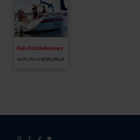
4695,00 zł
Rejs DoSzkoleniowy
Pierwotna
Aktualna
4695,00
zł
4595,00
zł
cena
cena
wynosiła:
wynosi:
4695,00 zł.
4595,00 zł.