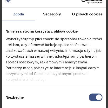
Zgoda
Szczegóły
O plikach cookies
ORIENTACYJNY PLAN REJSU
⛵ Dzień 1: Start przygody!
Niniejsza strona korzysta z plików cookie
Zbiórka uczestników. Podział na koedukacyjne załogi i
Wykorzystujemy pliki cookie do spersonalizowania treści
pierwsze spotkanie z instruktorami. Instruktorzy zabierają
i reklam, aby oferować funkcje społecznościowe i
swoje załogi na jachty. Do wieczora załogi zajmują się
analizować ruch w naszej witrynie. Informacje o tym, jak
poznawaniem, taklowaniem i klarowaniem jachtu,
ształowaniem prowiantu i swoich rzeczy. To też czas na
korzystasz z naszej witryny, udostępniamy partnerom
pierwsze żeglarskie rytuały i integrację.
społecznościowym, reklamowym i analitycznym.
Partnerzy mogą połączyć te informacje z innymi danymi
🌊 Dni 2–11: Szkolenie w terenie
otrzymanymi od Ciebie lub uzyskanymi podczas
Praktyczne szkolenie, rejs wyrusza z portu. Uczestnicy
korzystania z ich usług.
spędzają dni żeglując, ucząc się sterowania i obsługi jachtu,
poznając zwyczaje i tradycje żeglarskie. Na nocleg stają na
Wybór
biwakach lub w przystaniach żeglarskich, przechodzą pełne
Niezbędne
zgody
praktyczne i teoretyczne szkolenie żeglarskie.
✍🏻 Dzień 12 lub 13