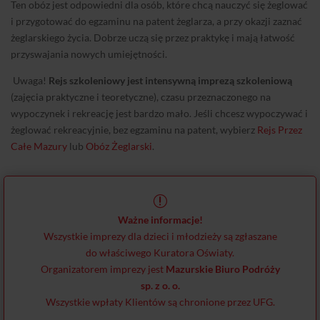
Ten obóz jest odpowiedni dla osób, które chcą nauczyć się żeglować
i przygotować do egzaminu na patent żeglarza, a przy okazji zaznać
żeglarskiego życia. Dobrze uczą się przez praktykę i mają łatwość
przyswajania nowych umiejętności.
Uwaga!
Rejs szkoleniowy jest intensywną imprezą szkoleniową
(zajęcia praktyczne i teoretyczne), czasu przeznaczonego na
wypoczynek i rekreację jest bardzo mało. Jeśli chcesz wypoczywać i
żeglować rekreacyjnie, bez egzaminu na patent, wybierz
Rejs Przez
Całe Mazury
lub
Obóz Żeglarski
.
r
Ważne informacje!
Wszystkie imprezy dla dzieci i młodzieży są zgłaszane
do właściwego Kuratora Oświaty.
Organizatorem imprezy jest
Mazurskie Biuro Podróży
sp. z o. o.
Wszystkie wpłaty Klientów są chronione przez UFG.