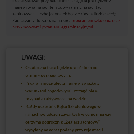
oraz asystował przy nauce teorii. Zajęcia praktyczne z
manewrowania jachtem odbywają się na jachtach
kabinowych. Liczba jednostek będzie równa liczbie załóg.
Zapraszamy do zapoznania się z
programem szkolenia oraz
przykładowymi pytaniami egzaminacyjnymi.
UWAGI:
Ostateczna trasa będzie uzależniona od
warunków pogodowych.
Program może ulec zmianie w związku z
warunkami pogodowymi, szczególnie w
przypadku aktywności na wodzie.
Każdy uczestnik Rejsu Szkoleniowego w
ramach świadczeń zawartych w cenie imprezy
otrzyma podręcznik „Żeglarz Jachtowy”
wysyłany na adres podany przy rejestracji.