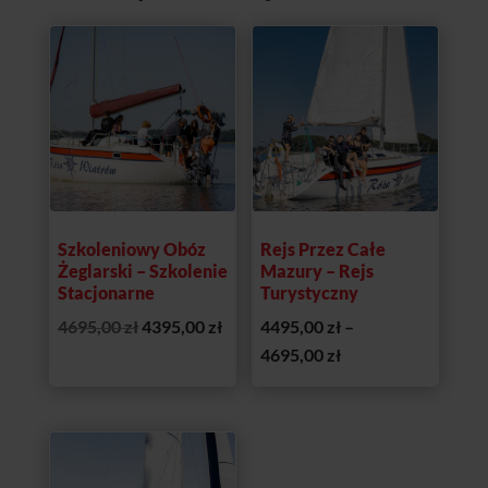
Promocja!
Promocja!
Szkoleniowy Obóz
Rejs Przez Całe
Żeglarski – Szkolenie
Mazury – Rejs
Stacjonarne
Turystyczny
Pierwotna
Aktualna
4695,00
zł
4395,00
zł
4495,00
zł
–
cena
cena
Zakres
4695,00
zł
wynosiła:
wynosi:
cen:
4695,00 zł.
4395,00 zł.
od
4495,00 zł
do
Promocja!