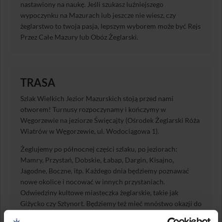
nastawiony na naukę. Jeśli szukasz luźniejszego
wypoczynku na Mazurach lub jeszcze nie wiesz, czy
żeglarstwo to twoja pasja, lepszym wyborem może być Rejs
Przez Całe Mazury lub Obóz Żeglarski.
TRASA
Szlak Wielkich Jezior Mazurskich stoją przed nami
otworem! Turnusy rozpoczynamy i kończymy w
Węgorzewie na jeziorze Święcajty (Ośrodek Żeglarski Róża
Wiatrów w Węgorzewie, ul. Wodociągowa 1).
Żeglujemy po północnej części szlaku, po jeziorach:
Mamry, Przystań, Dobskie, Łabap, Dargin, Kisajno,
Jagodne, Boczne, itp. Każdego dnia będziemy poznawać
nowe okolice i nocować w innych przystaniach.
Odwiedziny kultowe miasteczka żeglarskie, takie jak
Giżycko czy Sztynort. Będziemy też mieć mnóstwo okazji do
zachwycenia się mazurską przyrodą i krajobrazami.