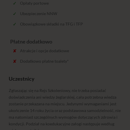
Opłaty portowe
Ubezpieczenie NNW
Obowiązkowe składki na TFG i TFP
Płatne dodatkowo
Atrakcje i opcje dodatkowe
Dodatkowo płatne toalety*
Uczestnicy
Zgłaszając się na Rejs Szkoleniowy, nie trzeba posiadać
doświadczenia ani wiedzy żeglarskiej, cała potrzebna wiedza
zostanie przekazana na miejscu. Jedynymi wymaganiami jest
ukończenie 14 roku życia oraz podstawowa samodzielność, nie
ma natomiast szczególnych wymogów dotyczących zdrowia i
kondycji. Podział na koedukacyjne załogi następuje według