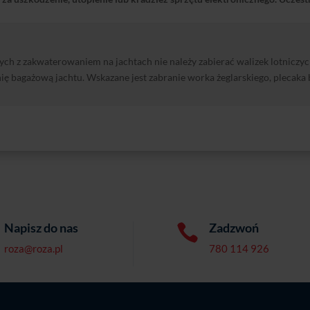
h z zakwaterowaniem na jachtach nie należy zabierać walizek lotniczych
ę bagażową jachtu. Wskazane jest zabranie worka żeglarskiego, plecaka b
Napisz do nas
Zadzwoń

roza@roza.pl
780 114 926