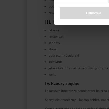
podręcznik żeglarski lub motorowodny
zeszyt, długopis
Odmowa
III. Rzeczy niekonieczne l
latarka
rękawiczki
sandały
klapki
podręcznik żeglarski
śpiewnik
gitara lub inny instrument muzyczny, na
karty
IV. Rzeczy zbędne
Lekarstwa inne niż zalecone przez lekarza, 
Sprzęt elektroniczny – laptop, tablet, smart
Organizator nie ponosi odpowiedzialności 