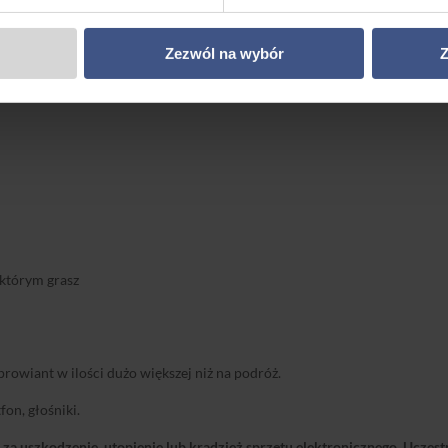
Zezwól na wybór
Z
ecz przydatne
 którym grasz
prowiant w ilości dużo większej niż na podróż.
fon, głośniki.
za uszkodzenie, utopienie lub kradzież sprzętu elektronicznego. Uczes