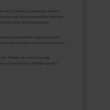
askoczy Cię deszcz, to zmokniesz. Zawsze
y sztormiak, który za niewielkie pieniądze
 portach; wraz z markową koszulą
 powodować wyziębienie organizmu nawet
że być bardzo przydatna. Na pewno pokochasz
 dni. Pakując się, weź pod uwagę,
ejsca na swoje rzeczy. Dlatego ogranicz