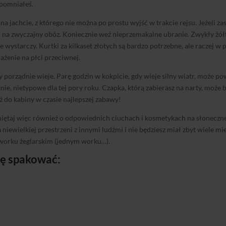
apomniałeś.
 na jachcie, z którego nie można po prostu wyjść w trakcie rejsu. Jeżeli z
ał na zwyczajny obóz. Koniecznie weź nieprzemakalne ubranie. Zwykły żółt
e wystarczy. Kurtki za kilkaset złotych są bardzo potrzebne, ale raczej w
ażenie na płci przeciwnej.
y porządnie wieje. Parę godzin w kokpicie, gdy wieje silny wiatr, może
anie, nietypowe dla tej pory roku. Czapka, którą zabierasz na narty, mo
eż do kabiny w czasie najlepszej zabawy!
amiętaj więc również o odpowiednich ciuchach i kosmetykach na słoneczne
niewielkiej przestrzeni z innymi ludźmi i nie będziesz miał zbyt wiele mi
m worku żeglarskim (jednym worku…).
ię spakować: