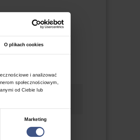
O plikach cookies
ołecznościowe i analizować
artnerom społecznościowym,
anymi od Ciebie lub
siadać ze sobą ŚPIWÓR. Jedynie
raz koc).
Marketing