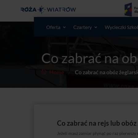
Oferta
Czartery
Wycieczki Szko
Co zabrać na obó
/
Home
Co zabrać na obóz żeglarsk
Co zabrać na rejs lub obóz 
Jeżeli masz zamiar płynąć po raz pierwszy 