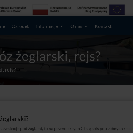
lne
Ośrodek
Informacje
O nas
Kontakt
z żeglarski, rejs?
i, rejs?
żeglarski?
na wakacje pod żaglami, to na pewno przyda Ci się spis potrzebnych rzeczy