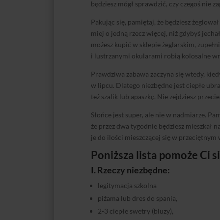
będziesz mógł sprawdzić, czy czegoś nie z
Pakując się, pamiętaj, że będziesz żeglował
miej o jedną rzecz więcej, niż gdybyś jech
możesz kupić w sklepie żeglarskim, zupełni
i lustrzanymi okularami robią kolosalne wr
Prawdziwa zabawa zaczyna się wtedy, kied
w lipcu. Dlatego niezbędne jest ciepłe ubr
też szalik lub apaszkę. Nie zejdziesz przeci
Słońce jest super, ale nie w nadmiarze. P
że przez dwa tygodnie będziesz mieszkał na 
je do ilości mieszczącej się w przeciętny
Poniższa lista pomoże Ci s
I. Rzeczy niezbędne:
legitymacja szkolna
piżama lub dres do spania,
2-3 ciepłe swetry (bluzy),