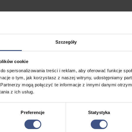
Szczegóły
 być wygodne, na miękkiej gumowej podeszwie),
 plików cookie
enki, okulary przeciwsłoneczne),
do spersonalizowania treści i reklam, aby oferować funkcje sp
elefon, dokumenty.
ormacje o tym, jak korzystasz z naszej witryny, udostępniamy p
Partnerzy mogą połączyć te informacje z innymi danymi otrzym
nia z ich usług.
wędrownych lub z zakwaterowaniem na jachcie bądź w namiocie muszą po
h otrzymają pościel od organizatora (poduszka, kołdra, prześcieradło o
Preferencje
Statystyka
ików szkoleń żeglarskich i motorowodnych
y plus KSERO tegoż dokumentu.
rawnionych do zniżki, 250 zł dla osób dorosłych /za egzamin.