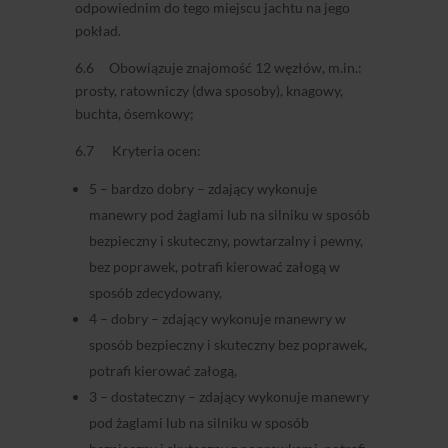
odpowiednim do tego miejscu jachtu na jego
pokład.
6.6 Obowiązuje znajomość 12 węzłów, m.in.:
prosty, ratowniczy (dwa sposoby), knagowy,
buchta, ósemkowy;
6.7 Kryteria ocen:
5 – bardzo dobry – zdający wykonuje
manewry pod żaglami lub na silniku w sposób
bezpieczny i skuteczny, powtarzalny i pewny,
bez poprawek, potrafi kierować załogą w
sposób zdecydowany,
4 – dobry – zdający wykonuje manewry w
sposób bezpieczny i skuteczny bez poprawek,
potrafi kierować załogą,
3 – dostateczny – zdający wykonuje manewry
pod żaglami lub na silniku w sposób