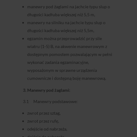
manewry pod żaglami na jachcie typu slup o
długości kadłuba większej niż 5,5 m,
manewry na silniku na jachcie typu slup o
długości kadłuba większej niż 5,5m,
egzamin można przeprowadzić przy sile
wiatru (1-5) B, na akwenie manewrowym z
dostępnym pomostem pozwalającym w pełni
wykonać zadania egzaminacyjne,
wyposażonym w sprawne urządzenia
cumownicze i dostępną boję manewrową.
3. Manewry pod żaglami:
3.1 Manewry podstawowe:
zwrot przez sztag,
zwrot przez rufę,
odejście od nabrzeża,
dojście do nabrzeża,