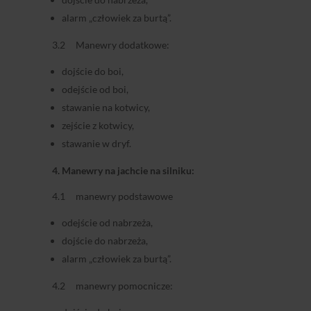
alarm „człowiek za burtą”.
3.2 Manewry dodatkowe:
dojście do boi,
odejście od boi,
stawanie na kotwicy,
zejście z kotwicy,
stawanie w dryf.
4. Manewry na jachcie na silniku:
4.1 manewry podstawowe
odejście od nabrzeża,
dojście do nabrzeża,
alarm „człowiek za burtą”.
4.2 manewry pomocnicze: