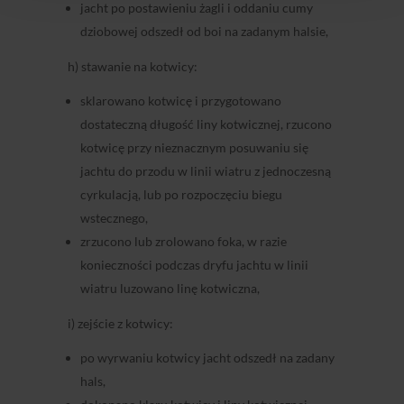
jacht po postawieniu żagli i oddaniu cumy
dziobowej odszedł od boi na zadanym halsie,
h) stawanie na kotwicy:
sklarowano kotwicę i przygotowano
dostateczną długość liny kotwicznej, rzucono
kotwicę przy nieznacznym posuwaniu się
jachtu do przodu w linii wiatru z jednoczesną
cyrkulacją, lub po rozpoczęciu biegu
wstecznego,
zrzucono lub zrolowano foka, w razie
konieczności podczas dryfu jachtu w linii
wiatru luzowano linę kotwiczna,
i) zejście z kotwicy:
po wyrwaniu kotwicy jacht odszedł na zadany
hals,