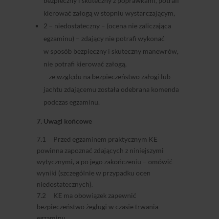
bezpieczny i skuteczny z poprawkami, potrafi
kierować załogą w stopniu wystarczającym,
2 – niedostateczny – (ocena nie zaliczająca
egzaminu) – zdający nie potrafi wykonać
w sposób bezpieczny i skuteczny manewrów,
nie potrafi kierować załogą,
– ze względu na bezpieczeństwo załogi lub
jachtu zdającemu została odebrana komenda
podczas egzaminu.
7. Uwagi końcowe
7.1 Przed egzaminem praktycznym KE
powinna zapoznać zdających z niniejszymi
wytycznymi, a po jego zakończeniu – omówić
wyniki (szczególnie w przypadku ocen
niedostatecznych).
7.2 KE ma obowiązek zapewnić
bezpieczeństwo żeglugi w czasie trwania
egzaminu.