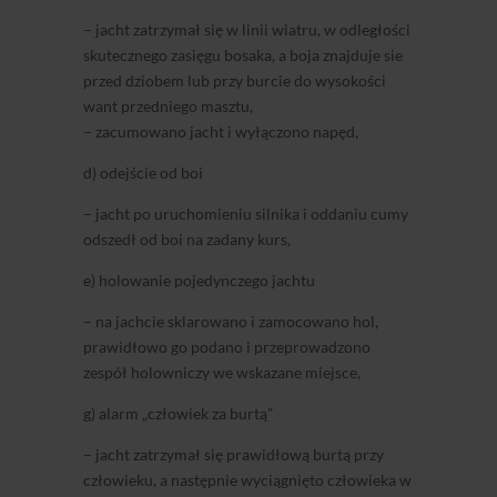
– jacht zatrzymał się w linii wiatru, w odległości
skutecznego zasięgu bosaka, a boja znajduje sie
przed dziobem lub przy burcie do wysokości
want przedniego masztu,
– zacumowano jacht i wyłączono napęd,
d) odejście od boi
– jacht po uruchomieniu silnika i oddaniu cumy
odszedł od boi na zadany kurs,
e) holowanie pojedynczego jachtu
– na jachcie sklarowano i zamocowano hol,
prawidłowo go podano i przeprowadzono
zespół holowniczy we wskazane miejsce,
g) alarm „człowiek za burtą”
– jacht zatrzymał się prawidłową burtą przy
człowieku, a następnie wyciągnięto człowieka w