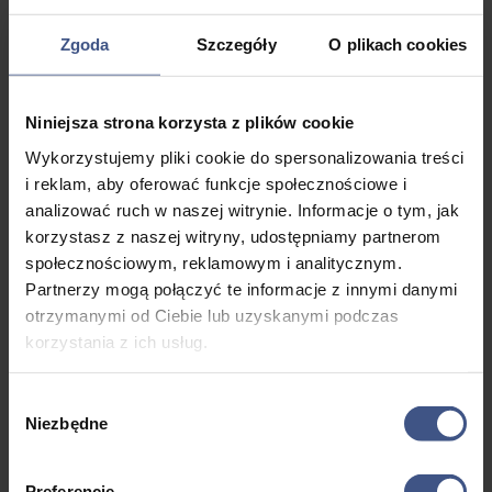
c) odejście od nabrzeża:
Zgoda
Szczegóły
O plikach cookies
jacht odszedł od nabrzeża przy pomocy żagli i
popłynął na zadanym halsie,
Niniejsza strona korzysta z plików cookie
d) dojście do nabrzeża:
Wykorzystujemy pliki cookie do spersonalizowania treści
jacht doszedł przy pomocy żagli we wskazane
i reklam, aby oferować funkcje społecznościowe i
przez KE miejsce i zacumował w określony
analizować ruch w naszej witrynie. Informacje o tym, jak
przez nią sposób,
korzystasz z naszej witryny, udostępniamy partnerom
społecznościowym, reklamowym i analitycznym.
e) alarm „człowiek za burtą”:
Partnerzy mogą połączyć te informacje z innymi danymi
ogłoszono alarm, wyznaczono obserwatora,
otrzymanymi od Ciebie lub uzyskanymi podczas
podano środki ratunkowe po nawietrznej
korzystania z ich usług.
„człowieka za burtą”,
podejście do „człowieka za burtą” odbyło się
Wybór
Niezbędne
na żaglach, na kursie bajdewind, właściwą
zgody
burtą z prędkością ok. 1 węzła ( ok. 0.5 m/s), w
czasie nie dłuższym niż 3 minuty,
Preferencje