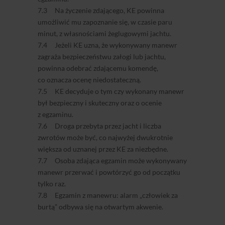
7.3 Na życzenie zdającego, KE powinna
umożliwić mu zapoznanie się, w czasie paru
minut, z własnościami żeglugowymi jachtu.
7.4 Jeżeli KE uzna, że wykonywany manewr
zagraża bezpieczeństwu załogi lub jachtu,
powinna odebrać zdającemu komendę,
co oznacza ocenę niedostateczną.
7.5 KE decyduje o tym czy wykonany manewr
był bezpieczny i skuteczny oraz o ocenie
z egzaminu.
7.6 Droga przebyta przez jacht i liczba
zwrotów może być, co najwyżej dwukrotnie
większa od uznanej przez KE za niezbędne.
7.7 Osoba zdająca egzamin może wykonywany
manewr przerwać i powtórzyć go od początku
tylko raz.
7.8 Egzamin z manewru: alarm „człowiek za
burtą” odbywa się na otwartym akwenie.