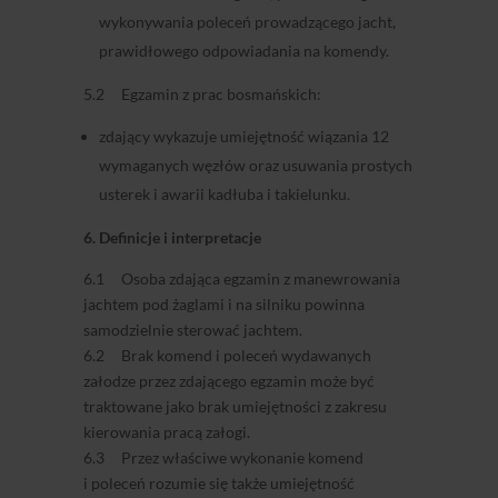
wykonywania poleceń prowadzącego jacht,
prawidłowego odpowiadania na komendy.
5.2 Egzamin z prac bosmańskich:
zdający wykazuje umiejętność wiązania 12
wymaganych węzłów oraz usuwania prostych
usterek i awarii kadłuba i takielunku.
6. Definicje i interpretacje
6.1 Osoba zdająca egzamin z manewrowania
jachtem pod żaglami i na silniku powinna
samodzielnie sterować jachtem.
6.2 Brak komend i poleceń wydawanych
załodze przez zdającego egzamin może być
traktowane jako brak umiejętności z zakresu
kierowania pracą załogi.
6.3 Przez właściwe wykonanie komend
i poleceń rozumie się także umiejętność