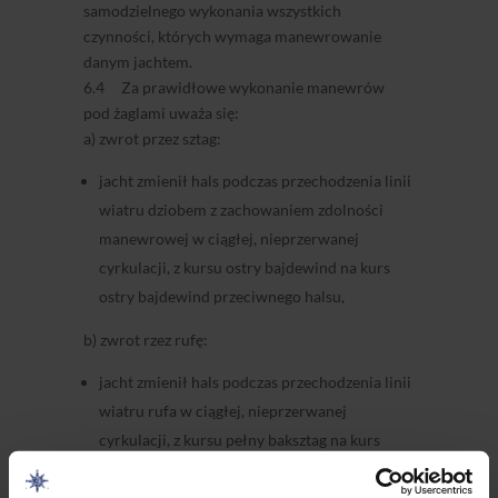
samodzielnego wykonania wszystkich
czynności, których wymaga manewrowanie
danym jachtem.
6.4 Za prawidłowe wykonanie manewrów
pod żaglami uważa się:
a) zwrot przez sztag:
jacht zmienił hals podczas przechodzenia linii
wiatru dziobem z zachowaniem zdolności
manewrowej w ciągłej, nieprzerwanej
cyrkulacji, z kursu ostry bajdewind na kurs
ostry bajdewind przeciwnego halsu,
b) zwrot rzez rufę:
jacht zmienił hals podczas przechodzenia linii
wiatru rufa w ciągłej, nieprzerwanej
cyrkulacji, z kursu pełny baksztag na kurs
pełny baksztag przeciwnego halsu,