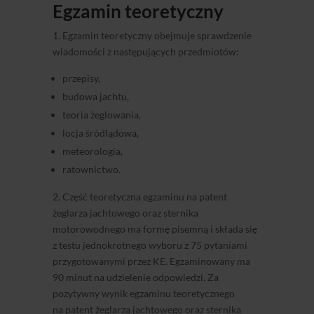
Egzamin teoretyczny
1. Egzamin teoretyczny obejmuje sprawdzenie
wiadomości z następujących przedmiotów:
przepisy,
budowa jachtu,
teoria żeglowania,
locja śródlądowa,
meteorologia,
ratownictwo.
2. Część teoretyczna egzaminu na patent
żeglarza jachtowego oraz sternika
motorowodnego ma formę pisemną i składa się
z testu jednokrotnego wyboru z 75 pytaniami
przygotowanymi przez KE. Egzaminowany ma
90 minut na udzielenie odpowiedzi. Za
pozytywny wynik egzaminu teoretycznego
na patent żeglarza jachtowego oraz sternika