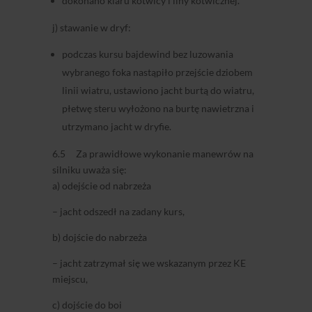
dokonano klaru kotwicy i liny kotwicznej.
j) stawanie w dryf:
podczas kursu bajdewind bez luzowania
wybranego foka nastąpiło przejście dziobem
linii wiatru, ustawiono jacht burtą do wiatru,
płetwę steru wyłożono na burtę nawietrzna i
utrzymano jacht w dryfie.
6.5 Za prawidłowe wykonanie manewrów na
silniku uważa się:
a) odejście od nabrzeża
– jacht odszedł na zadany kurs,
b) dojście do nabrzeża
– jacht zatrzymał się we wskazanym przez KE
miejscu,
c) dojście do boi