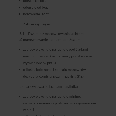
dojście do boi,
odejście od boi,
holowanie jachtu.
5. Zakres wymagań
5.1 Egzamin z manewrowania jachtem:
a) manewrowanie jachtem pod żaglami
zdający wykonuje na jachcie pod żaglami
minimum wszystkie manewry podstawowe
wymienione w pkt. 3.1,
o ilości, kolejności i rodzaju manewrów
decyduje Komisja Egzaminacyjna (KE),
b) manewrowanie jachtem na silniku
zdający wykonuje na jachcie minimum
wszystkie manewry podstawowe wymienione
w p.4.1.