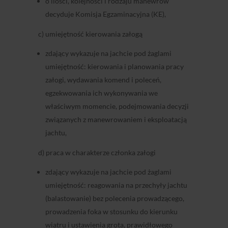
o ilości, kolejności i rodzaju manewrów
decyduje Komisja Egzaminacyjna (KE),
c) umiejętność kierowania załogą
zdający wykazuje na jachcie pod żaglami
umiejętność: kierowania i planowania pracy
załogi, wydawania komend i poleceń,
egzekwowania ich wykonywania we
właściwym momencie, podejmowania decyzji
związanych z manewrowaniem i eksploatacją
jachtu,
d) praca w charakterze członka załogi
zdający wykazuje na jachcie pod żaglami
umiejętność: reagowania na przechyły jachtu
(balastowanie) bez polecenia prowadzącego,
prowadzenia foka w stosunku do kierunku
wiatru i ustawienia grota, prawidłowego