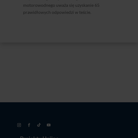
motorowodnego uważa się uzyskanie 65
prawidłowych odpowiedzi w teście.