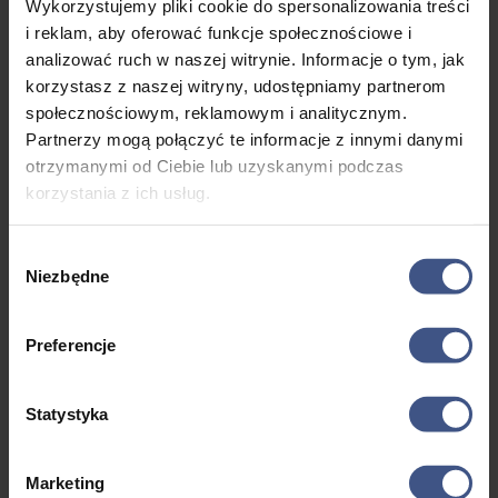
Wykorzystujemy pliki cookie do spersonalizowania treści
i reklam, aby oferować funkcje społecznościowe i
Zapraszamy do wzięcia udziału w
analizować ruch w naszej witrynie. Informacje o tym, jak
naszym spotkaniu!
korzystasz z naszej witryny, udostępniamy partnerom
społecznościowym, reklamowym i analitycznym.
Opowiemy jak wyglądają imprezy żeglarskie,
Partnerzy mogą połączyć te informacje z innymi danymi
sprzedawane na stronie Róża Wiatrów. Co wyróżnia
otrzymanymi od Ciebie lub uzyskanymi podczas
Rejs Przez Całe Mazury? Czym się różni szkolenie
korzystania z ich usług.
stacjonarne od rejsu szkoleniowego? Co warto zabrać
ze sobą? dla kogo są te wyjazdy i oczywiście dlaczego
Wybór
Niezbędne
warto jest odbyć rejs turystyczny lub szkoleniowy na
zgody
Mazurach :)
Preferencje
Statystyka
Marketing