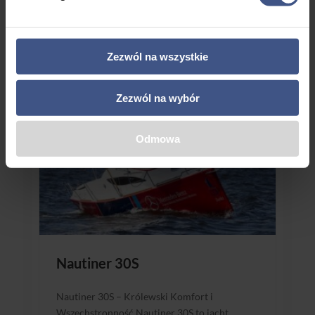
kultowego modelu Tango 730 Sport, jednostka
ta oferuje znacznie większą przestrzeń w
kabinie, nie tracąc przy tym nic ze […]
Zezwól na wszystkie
Zezwól na wybór
Odmowa
Nautiner 30S
Nautiner 30S – Królewski Komfort i
Wszechstronność Nautiner 30S to jacht