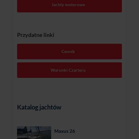
Jachty motorowe
Przydatne linki
Cennik
Warunki Czarteru
Katalog jachtów
Maxus 26