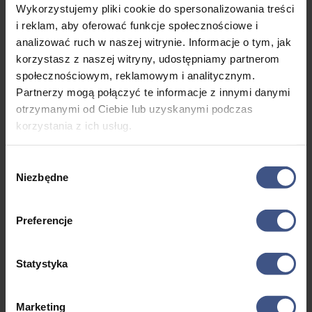
Wykorzystujemy pliki cookie do spersonalizowania treści
i reklam, aby oferować funkcje społecznościowe i
analizować ruch w naszej witrynie. Informacje o tym, jak
korzystasz z naszej witryny, udostępniamy partnerom
społecznościowym, reklamowym i analitycznym.
Partnerzy mogą połączyć te informacje z innymi danymi
otrzymanymi od Ciebie lub uzyskanymi podczas
korzystania z ich usług.
Wybór
Niezbędne
zgody
Tango 780 Sport
Preferencje
Tango 780 Sport – Wygoda i Doskonałe
Właściwości Nautyczne Tango 780 Sport to
absolutna klasyka mazurskich jezior i jeden z
Statystyka
najchętniej wybieranych jachtów przez załogi
szukające złotego środka między sportowymi
Marketing
emocjami a rodzinną wygodą. Jako ewolucja