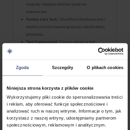
wygodę i bezpieczeństwo podczas
manewrów.
System Lazy Jack:
Umożliwia błyskawiczne i
estetyczne klarowanie grota po zakończeniu
pływania.
Tent (zadaszenie):
Chroni załogę przed
deszczem lub nadmiernym słońcem podczas
postoju, powiększając przestrzeń życiową
jachtu o kokpit.
Zgoda
Szczegóły
O plikach cookies
Kokpit:
Wyposażony w stolik, staje się
idealnym miejscem na wspólne posiłki na
świeżym powietrzu.
Niniejsza strona korzysta z plików cookie
Wykorzystujemy pliki cookie do spersonalizowania treści
i reklam, aby oferować funkcje społecznościowe i
analizować ruch w naszej witrynie. Informacje o tym, jak
korzystasz z naszej witryny, udostępniamy partnerom
Warunki Czarteru
społecznościowym, reklamowym i analitycznym.