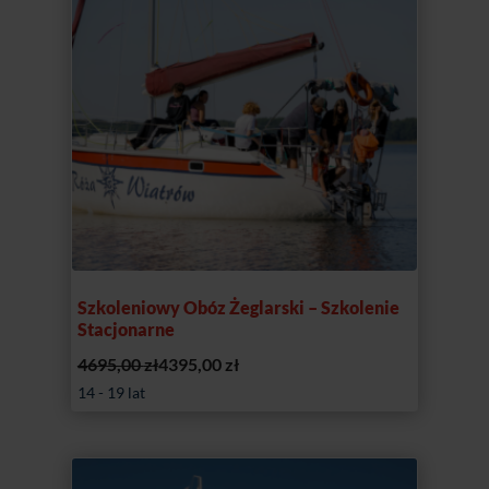
Szkoleniowy Obóz Żeglarski – Szkolenie
Stacjonarne
Pierwotna
Aktualna
4695,00
zł
4395,00
zł
cena
cena
14 - 19 lat
wynosiła:
wynosi:
4695,00 zł.
4395,00 zł.