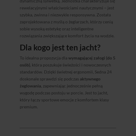
dynamiczną sylwetką. Jednostka charakteryzuje się
rewelacyjnymi właściwościami nautycznymi – jest
szybka, zwinna i niezwykle responsywna. Została
zaprojektowana z myślą o żeglarzach, którzy cenią
sobie wysoką estetykę oraz inteligentne
rozwiązania zwiększające komfort życia na wodzie.
Dla kogo jest ten jacht?
To idealna propozycja dla
wymagającej załogi (do 5
osób)
, która poszukuje świeżości i nowoczesnych
standardów. Dzięki świetnej ergonomii, Sedna 24
doskonale sprawdzi się podczas
aktywnego
żeglowania
, zapewniając jednocześnie pełną
wygodę podczas postoju w porcie. Jest to jacht,
który łączy sportowe emocje z komfortem klasy
premium.