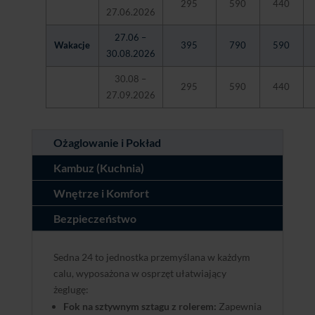
295
590
440
27.06.2026
27.06 –
Wakacje
395
790
590
30.08.2026
30.08 –
295
590
440
27.09.2026
Ożaglowanie i Pokład
Kambuz (Kuchnia)
Wnętrze i Komfort
Bezpieczeństwo
Sedna 24 to jednostka przemyślana w każdym
calu, wyposażona w osprzęt ułatwiający
żeglugę:
Fok na sztywnym sztagu z rolerem:
Zapewnia