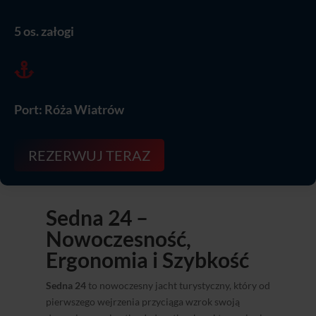
5 os. załogi

Port: Róża Wiatrów
REZERWUJ TERAZ
Sedna 24 –
Nowoczesność,
Ergonomia i Szybkość
Sedna 24
to nowoczesny jacht turystyczny, który od
pierwszego wejrzenia przyciąga wzrok swoją