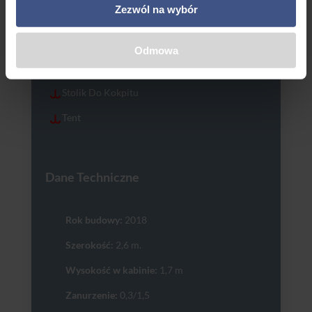
Zezwól na wybór
Pełne Wyposażenie Ratunkowe
Rolfok Na Sztywnym Sztagu
Odmowa
Silnik Zaburtowy
Stolik Do Kokpitu
Tent
Dane Techniczne
Rok budowy:
2018
Szerokość:
2,6 m.
Wysokość w kabinie:
1,7 m
Zanurzenie:
0,3/1,5