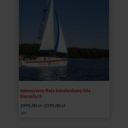
Intensywny Rejs Szkoleniowy Dla
Dorosłych
Zakres
1995,00
zł
–
2395,00
zł
cen:
18+
od