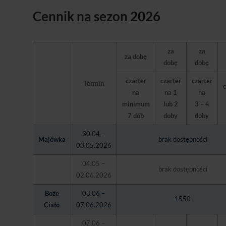
Cennik na sezon 2026
za
za
za dobę
dobę
dobę
czarter
czarter
czarter
Termin
c
na
na 1
na
minimum
lub 2
3 – 4
7 dób
doby
doby
30.04 –
Majówka
brak dostępności
03.05.2026
04.05 –
brak dostępności
02.06.2026
Boże
03.06 –
1550
Ciało
07.06.2026
07.06 –