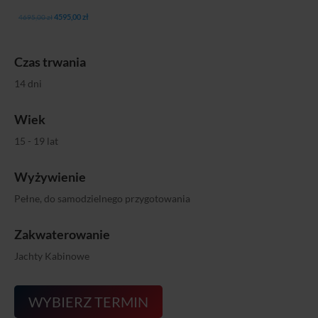
Pierwotna
Aktualna
4595,00
zł
4695,00
zł
cena
cena
wynosiła:
wynosi:
Czas trwania
4695,00 zł.
4595,00 zł.
14 dni
Wiek
15 - 19 lat
Wyżywienie
Pełne, do samodzielnego przygotowania
Zakwaterowanie
Jachty Kabinowe
WYBIERZ TERMIN