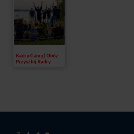
do
4695,00 zł
Kadra Camp | Obóz
Przyszłej Kadry