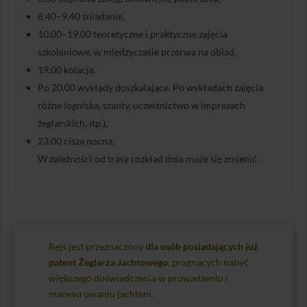
8.40–9.40 śniadanie,
10.00–19.00 teoretyczne i praktyczne zajęcia
szkoleniowe, w międzyczasie przerwa na obiad,
19.00 kolacja.
Po 20.00 wykłady doszkalające. Po wykładach zajęcia
różne (ogniska, szanty, uczestnictwo w imprezach
żeglarskich, itp.),
23.00 cisza nocna.
W zależności od trasy rozkład dnia może się zmienić.
Rejs jest przeznaczony
dla osób posiadających już
patent Żeglarza Jachtowego
, pragnących nabyć
większego doświadczenia w prowadzeniu i
manewrowaniu jachtem.