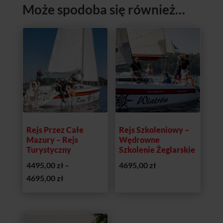
Może spodoba się również…
Promocja!
Rejs Przez Całe
Rejs Szkoleniowy –
Mazury – Rejs
Wędrowne
Turystyczny
Szkolenie Żeglarskie
4495,00
zł
–
4695,00
zł
Zakres
4695,00
zł
cen:
od
4495,00 zł