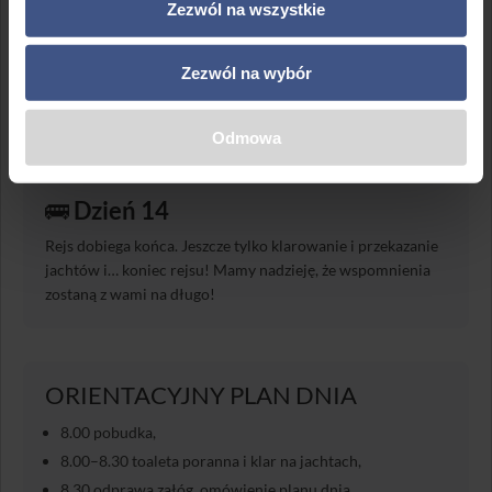
Zezwól na wszystkie
✍🏻
Dzień 13
Zezwól na wybór
Spokojnie, tu nie ma egzaminu. Porozmawiamy jednak o
tym, czego się nauczyliście, co jeszcze chcielibyście
Odmowa
wiedzieć, jak czujecie się na swojej żeglarskiej ścieżce. Jak
równy z równym!
🚌
Dzień 14
Rejs dobiega końca. Jeszcze tylko klarowanie i przekazanie
jachtów i… koniec rejsu! Mamy nadzieję, że wspomnienia
zostaną z wami na długo!
ORIENTACYJNY PLAN DNIA
8.00 pobudka,
8.00–8.30 toaleta poranna i klar na jachtach,
8.30 odprawa załóg, omówienie planu dnia,