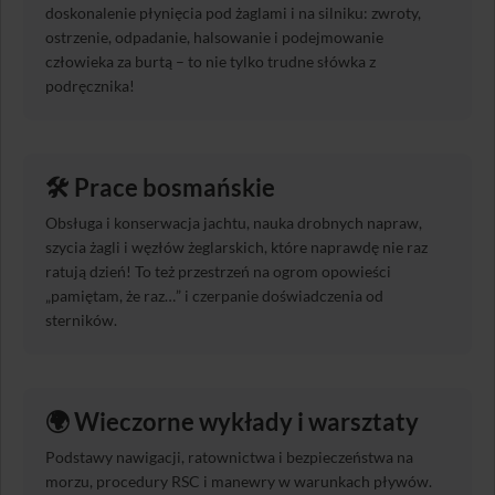
doskonalenie płynięcia pod żaglami i na silniku: zwroty,
ostrzenie, odpadanie, halsowanie i podejmowanie
człowieka za burtą – to nie tylko trudne słówka z
podręcznika!
🛠️ Prace bosmańskie
Obsługa i konserwacja jachtu, nauka drobnych napraw,
szycia żagli i węzłów żeglarskich, które naprawdę nie raz
ratują dzień! To też przestrzeń na ogrom opowieści
„pamiętam, że raz…” i czerpanie doświadczenia od
sterników.
🌍 Wieczorne wykłady i warsztaty
Podstawy nawigacji, ratownictwa i bezpieczeństwa na
morzu, procedury RSC i manewry w warunkach pływów.