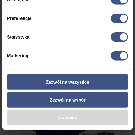
zgody
BLOG
28 maja odbyło się spotkanie online na żywo,
podczas którego...
Preferencje
Więcej
Statystyka
« Starsze wpisy
Marketing
Co znajdziesz na naszym blogu?
Zezwól na wszystkie
Zezwól na wybór
Odmowa