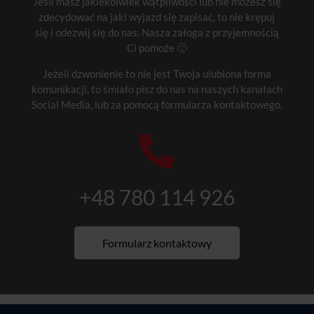
Jeśli masz jakiekolwiek wątpliwości lub nie możesz się
zdecydować na jaki wyjazd się zapisać, to nie krępuj
się i odezwij się do nas. Nasza załoga z przyjemnością
Ci pomoże 🙂
Jeżeli dzwonienie to nie jest Twoja ulubiona forma
komunikacji, to śmiało pisz do nas na naszych kanałach
Social Media, lub za pomocą formularza kontaktowego.

+48 780 114 926
Formularz kontaktowy