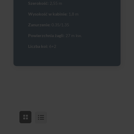
Szerokość:
2,55 m
Wysokość w kabinie:
1,8 m
Zanurzenie:
0.35/1.35
Powierzchnia żagli:
27 m kw.
Liczba koi:
6+2