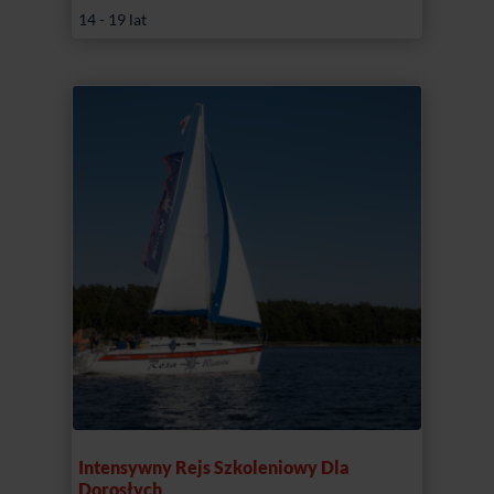
cena
cena
14 - 19 lat
wynosiła:
wynosi:
4695,00 zł.
4395,00 zł.
Intensywny Rejs Szkoleniowy Dla
Dorosłych