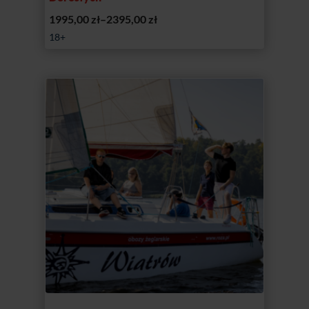
Zakres
1995,00
zł
–
2395,00
zł
cen:
18+
od
1995,00 zł
do
2395,00 zł