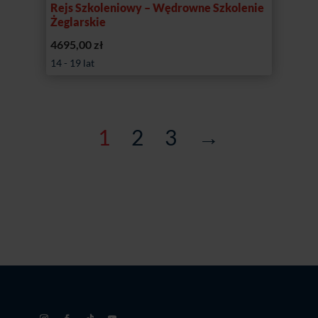
Rejs Szkoleniowy – Wędrowne Szkolenie
Żeglarskie
4695,00
zł
14 - 19 lat
1
2
3
→