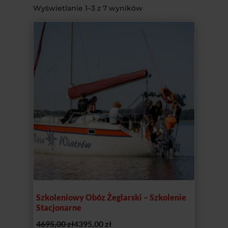
Wyświetlanie 1–3 z 7 wyników
Szkoleniowy Obóz Żeglarski – Szkolenie
Stacjonarne
Pierwotna
Aktualna
4695,00
zł
4395,00
zł