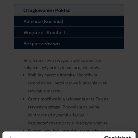
Ożaglowanie i Pokład
Kambuz (Kuchnia)
Wnętrze i Komfort
Bezpieczeństwo
Bezpieczeństwo i wygoda użytkowania w
kokpicie były priorytetem projektantów:
Stabilny maszt z bramką:
Umożliwia
samodzielne i bezstresowe kładzenie oraz
stawianie masztu.
Grot z możliwością refowania oraz Fok na
sztywnym sztagu:
Pozwalają na pełną
kontrolę nad dynamiką żeglugi i
bezpieczeństwem przy silniejszym wietrze.
System Lazy Jack oraz fały sprowadzone do