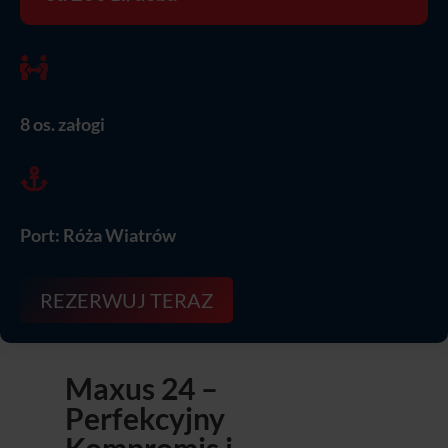

8 os. załogi

Port: Róża Wiatrów
REZERWUJ TERAZ
Maxus 24 –
Perfekcyjny