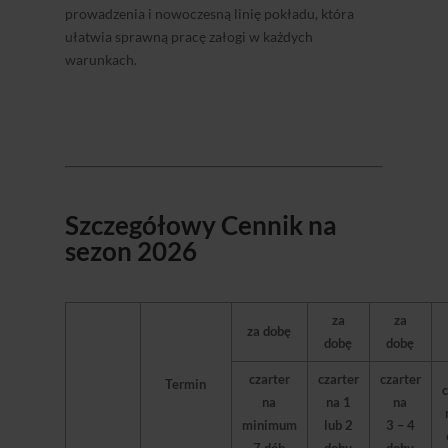
prowadzenia i nowoczesną linię pokładu, która
ułatwia sprawną pracę załogi w każdych
warunkach.
Szczegółowy Cennik na
sezon 2026
za
za
za dobę
dobę
dobę
czarter
czarter
czarter
Termin
c
na
na 1
na
minimum
lub 2
3 – 4