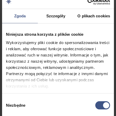
kokpitu:
Wszystkie kluczowe liny są pod ręką
sternika, co znacznie upraszcza obsługę
jachtu.
Zgoda
Szczegóły
O plikach cookies
Kokpit:
Przestronny i ergonomiczny,
wyposażony w stolik, staje się idealnym
Niniejsza strona korzysta z plików cookie
miejscem na posiłki i integrację załogi po
dopłynięciu do kei.
Wykorzystujemy pliki cookie do spersonalizowania treści
i reklam, aby oferować funkcje społecznościowe i
analizować ruch w naszej witrynie. Informacje o tym, jak
korzystasz z naszej witryny, udostępniamy partnerom
społecznościowym, reklamowym i analitycznym.
Warunki Czarteru
Partnerzy mogą połączyć te informacje z innymi danymi
otrzymanymi od Ciebie lub uzyskanymi podczas
korzystania z ich usług.
Galeria
Wybór
Niezbędne
zgody