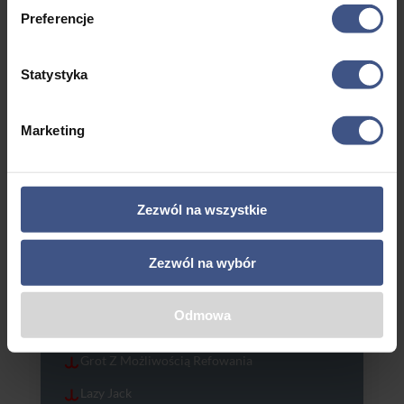
Preferencje
Statystyka
Marketing
Zezwól na wszystkie
Zezwól na wybór
Wyposażenie
Bramka Do Kładzenia Masztu
Odmowa
Fały Wyprowadzone Do Kokpitu
Grot Z Możliwością Refowania
Lazy Jack