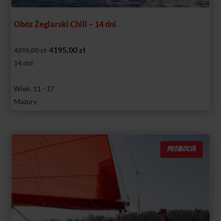
Obóz Żeglarski Chill – 14 dni
Pierwotna
Aktualna
4195,00
zł
4295,00
zł
cena
cena
14 dni
wynosiła:
wynosi:
Wiek: 11 - 17
4295,00 zł.
4195,00 zł.
Mazury
PROMOCJA