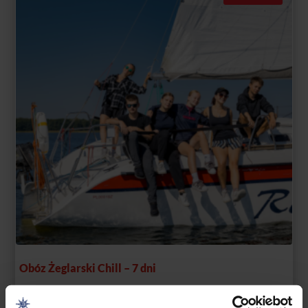
Obóz Żeglarski Chill – 7 dni
Zakres
2195,00
zł
–
2295,00
zł