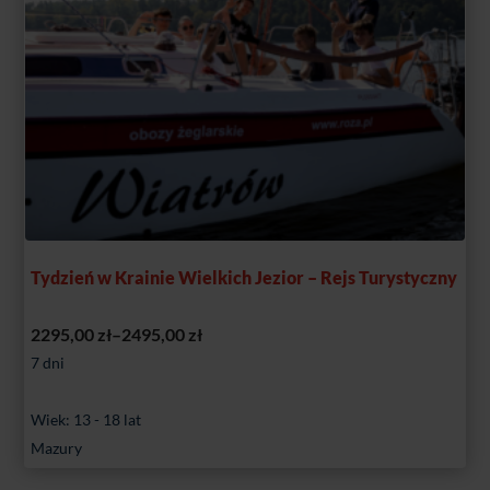
Tydzień w Krainie Wielkich Jezior – Rejs Turystyczny
Zakres
2295,00
zł
–
2495,00
zł
cen:
7 dni
od
Wiek: 13 - 18 lat
2295,00 zł
Mazury
do
2495,00 zł