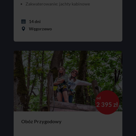
Zakwaterowanie: jachty kabinowe
14 dni
Węgorzewo
od
2 395 zł
Obóz Przygodowy