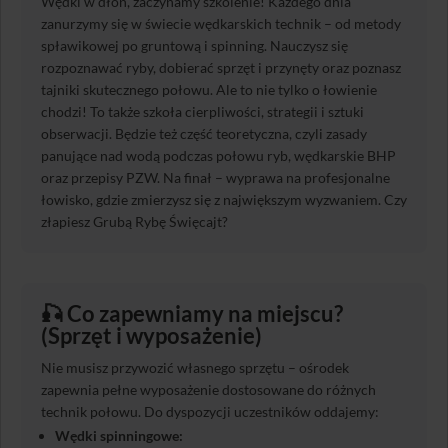
Wędki w dłoń, zaczynamy szkolenie! Każdego dnia
zanurzymy się w świecie wędkarskich technik – od metody
spławikowej po gruntową i spinning. Nauczysz się
rozpoznawać ryby, dobierać sprzęt i przynęty oraz poznasz
tajniki skutecznego połowu. Ale to nie tylko o łowienie
chodzi! To także szkoła cierpliwości, strategii i sztuki
obserwacji. Będzie też część teoretyczna, czyli zasady
panujące nad wodą podczas połowu ryb, wędkarskie BHP
oraz przepisy PZW. Na finał – wyprawa na profesjonalne
łowisko, gdzie zmierzysz się z największym wyzwaniem. Czy
złapiesz Grubą Rybę Święcajt?
🎣 Co zapewniamy na miejscu?
(Sprzęt i wyposażenie)
Nie musisz przywozić własnego sprzętu – ośrodek
zapewnia pełne wyposażenie dostosowane do różnych
technik połowu. Do dyspozycji uczestników oddajemy:
Wędki spinningowe: