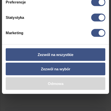
by wyłowić Twoje dane i pieniądze. Nauczymy się
Preferencje
rozpoznawać podejrzane wiadomości, fałszywe strony i
techniki manipulacji. Sprawdzimy, czy potrafisz odróżnić
Statystyka
realną okazję od internetowej pułapki. A to wszystko w
formie gry terenowej, w której sami spróbujemy złapać
„cyberprzestępców” na gorącym uczynku.
Marketing
⛵️
Sailing Quest: zajęcia żeglarskie
Zezwól na wszystkie
Cały akwen Święcajt przemierzemy otwartopokładowym
dwumasztowcem, wypatrując najlepszych wędkarskich
Zezwól na wybór
miejscówek i okolic ze wzmożonym życiem podwodnym.
Przy okazji nauczymy się wiązać przydatne węzły, a także
sterować jachtem, trzymać kurs oraz prawidłowo
Odmowa
pracować żaglami, dzięki temu zbierając wskazówki do
rozwiązania zagadki Grubej Ryby.