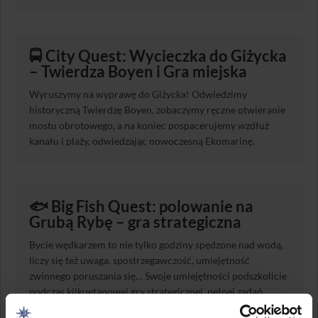
🚍
City Quest: Wycieczka do Giżycka
– Twierdza Boyen i Gra miejska
Wyruszymy na wyprawę do Giżycka! Odwiedzimy
historyczną Twierdzę Boyen, zobaczymy ręczne otwieranie
mostu obrotowego, a na koniec pospacerujemy wzdłuż
kanału i plaży, odwiedzając nowoczesną Ekomarinę.
🐟
Big Fish Quest: polowanie na
Grubą Rybę – gra strategiczna
Bycie wędkarzem to nie tylko godziny spędzone nad wodą,
liczy się też uwaga, spostrzegawczość, umiejętność
zwinnego poruszania się… Swoje umiejętności podszkolicie
podczas kilkuetapowej gry strategicznej, pełnej zadań
indywidualnych i grupowych, która pozwoli rozwiązać