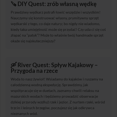
🪚
DIY Quest: zrób własną wędkę
Prawdziwy wędkarz potrafi łowić wszędzie i wszystkim!
Nauczymy się konstruować własny, prymitywny sprzęt
wędkarski z tego, co daje natury; bo nigdy nie wiadomo,
kiedy taka umiejętność może się przydać! Czy uda ci się coś
złapać na “patyk”? Może to właśnie twój handmade sprzęt
okaże się najskuteczniejszy?
🛶
River Quest: Spływ Kajakowy –
Przygoda na rzece
Woda to nasz żywioł! Wsiadamy do kajaków i ruszamy na
całodzienną wodną ekspedycję. Sprawdzimy, jak
współpracuje się w duetach, zaznamy chwili relaksu na
mazurskich wodach i będziemy prowadzić obserwacje
dzikiej przyrody wzdłuż rzek i jezior. Z nurtem rzeki, wśród
trzcin i leśnych brzegów, poczujesz się jak odkrywca
nieznanych wód.