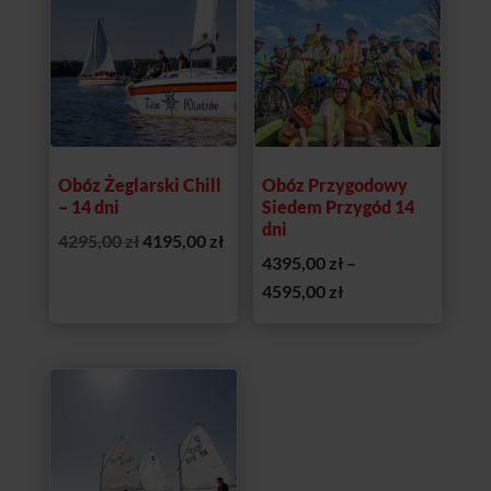
Obóz Żeglarski Chill
Obóz Przygodowy
– 14 dni
Siedem Przygód 14
dni
Pierwotna
Aktualna
4295,00
zł
4195,00
zł
4395,00
zł
–
cena
cena
Zakres
4595,00
zł
wynosiła:
wynosi:
cen:
4295,00 zł.
4195,00 zł.
od
4395,00 zł
do
Promocja!
4595,00 zł