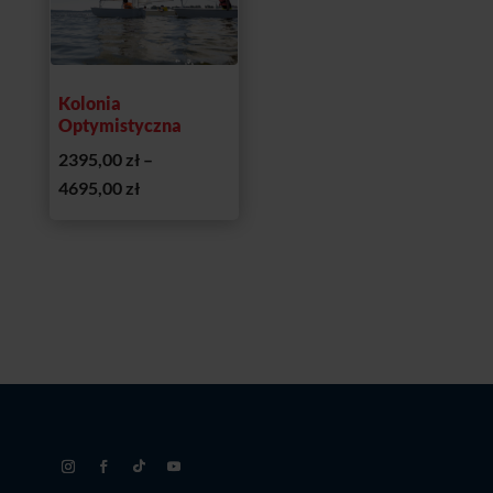
Kolonia
Optymistyczna
2395,00
zł
–
Zakres
4695,00
zł
cen:
od
2395,00 zł
do
4695,00 zł