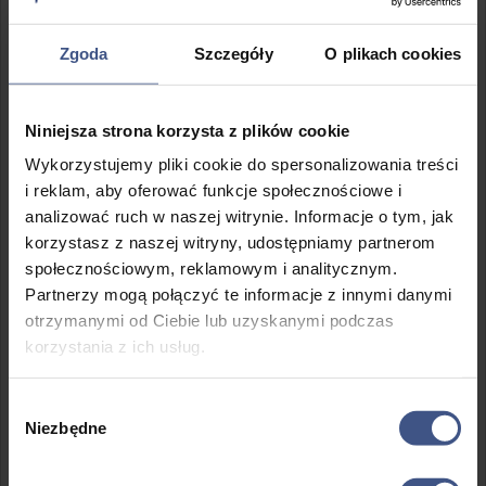
zagadkę lokalnej Grubej Ryby.
Zgoda
Szczegóły
O plikach cookies
🌲
Survival Quest: Przetrwanie w
terenie
Niniejsza strona korzysta z plików cookie
Wykorzystujemy pliki cookie do spersonalizowania treści
Obóz wędkarski to też miejsce, by nauczyć się komfortowo
czuć w otoczeniu natury, w końcu to ona skrywa najlepsze
i reklam, aby oferować funkcje społecznościowe i
miejscówki! Nauczymy się poruszać po lesie zgodnie z
analizować ruch w naszej witrynie. Informacje o tym, jak
zasadami Leave No Trace, orientować w terenie, budować
korzystasz z naszej witryny, udostępniamy partnerom
schronienia i rozpalać ogień.
społecznościowym, reklamowym i analitycznym.
Partnerzy mogą połączyć te informacje z innymi danymi
otrzymanymi od Ciebie lub uzyskanymi podczas
korzystania z ich usług.
🤳
Phishing Quest:
Cyberbezpieczeństwo dla
wędkarzy…
Wybór
Niezbędne
zgody
Nie każda złowiona „ryba” złowiona jest prawdziwa! W
dzisiejszym świecie oszuści internetowi stosują „przynęty”,