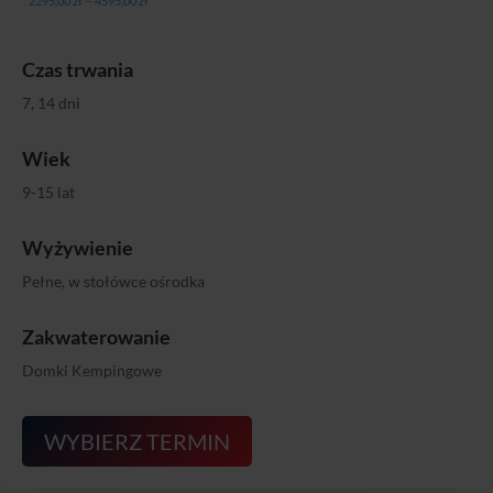
–
2295,00
zł
4595,00
zł
cen:
od
Czas trwania
2295,00 zł
do
7, 14 dni
4595,00 zł
Wiek
9-15 lat
Wyżywienie
Pełne, w stołówce ośrodka
Zakwaterowanie
Domki Kempingowe
WYBIERZ TERMIN