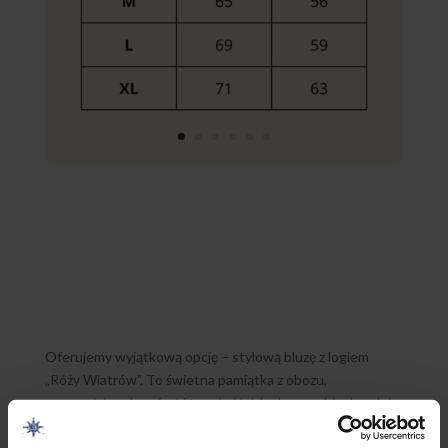
Oferujemy wyjątkową opcję – stylową bluzę z logiem
„Róży Wiatrów”. To świetna pamiątka z obozu,
zapewniająca komfort i trwałość. Idealna na chłodne dni
oraz do noszenia na co dzień. Dostępna w różnych
Bluza z logiem „Róża Wiatrów” –
oferujemy wyjątkową