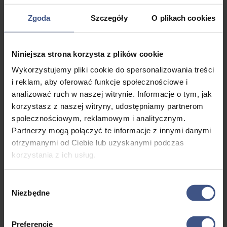
rozmiarach – dla każdego uczestnika.
opcję dodatkową – stylową bluzę z logiem „Róży Wiatrów”.
Zgoda
Szczegóły
O plikach cookies
To doskonała pamiątka, która będzie przypominać o
149,00
niesamowitych przygodach na obozie. Bluza wykonana
zł
jest z wysokiej jakości materiałów, zapewniających
Niniejsza strona korzysta z plików cookie
komfort i trwałość. Dostępna w różnych rozmiarach,
idealnie sprawdzi się zarówno na chłodniejsze dni obozu,
Wykorzystujemy pliki cookie do spersonalizowania treści
jak i w codziennym użytkowaniu po powrocie do domu.
i reklam, aby oferować funkcje społecznościowe i
analizować ruch w naszej witrynie. Informacje o tym, jak
Wybrany rozmiar – M / L / XL – należy podać w polu na
korzystasz z naszej witryny, udostępniamy partnerom
“Uwagi do zamówienia” w dalszej części rezerwacji.
społecznościowym, reklamowym i analitycznym.
Cena: 149 zł (odbiór osobisty)
Partnerzy mogą połączyć te informacje z innymi danymi
otrzymanymi od Ciebie lub uzyskanymi podczas
Cena: 169 zł (wysyłka)
korzystania z ich usług.
Wybór
Niezbędne
zgody
Preferencje