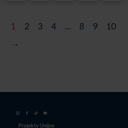
1
2
3
4
…
8
9
10
→
Projekty Unijne