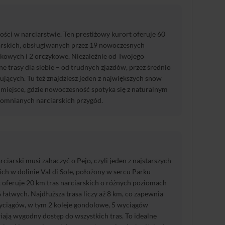
ci w narciarstwie. Ten prestiżowy kurort oferuje 60
arskich, obsługiwanych przez 19 nowoczesnych
kowych i 2 orczykowe. Niezależnie od Twojego
e trasy dla siebie – od trudnych zjazdów, przez średnio
kujących. Tu też znajdziesz jeden z największych snow
miejsce, gdzie nowoczesność spotyka się z naturalnym
pomnianych narciarskich przygód.
arski musi zahaczyć o Pejo, czyli jeden z najstarszych
ich w dolinie Val di Sole, położony w sercu Parku
 oferuje 20 km tras narciarskich o różnych poziomach
6 łatwych. Najdłuższa trasa liczy aż 8 km, co zapewnia
 wyciągów, w tym 2 koleje gondolowe, 5 wyciągów
iają wygodny dostęp do wszystkich tras. To idealne