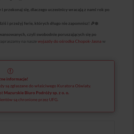
 przekonaj się, dlaczego uczestnicy wracają z nami rok po
ziś i przeżyj ferie, których długo nie zapomnisz! 🎉❄️
wansowanych, czyli swobodnie poruszających się po
zapraszamy na nasze
wyjazdy do ośrodka Chopok-Jasna
w
r
ne informacje!
ieży są zgłaszane do właściwego Kuratora Oświaty.
st
Mazurskie Biuro Podróży sp. z o. o.
ientów są chronione przez UFG.