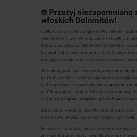
❄️ Przeżyj niezapomnianą
włoskich Dolomitów!
Czeka Cię 6 dni pełnych sportowych emocji na alp
regionów narciarskich w Europie. To idealne miej
którzy pragną doskonalić swoje umiejętności na do
kameralnych grupach, dobranych do Twojego pozi
pomogą Ci zrobić widoczne postępy i poczuć jeszc
W cenie wyjazdu masz wszystko, czego potrzebujesz,
👉 Profesjonalne szkolenie zakończone certyfika
👉 Komfortowe zakwaterowanie w przyjaznej atmo
👉 Pełna opieka i bezpieczeństwo zapewnione prze
👉 Bogaty program integracyjny i możliwość wypoż
Dzięki temu wyjazd to nie tylko doskonałe warunki d
nowych znajomości, wspólnych zabaw i odkrywania
Nieważne, czy to Twój pierwszy wyjazd w Alpy, czy 
adrenalinę, radość jazdy i wyjątkową atmosferę w