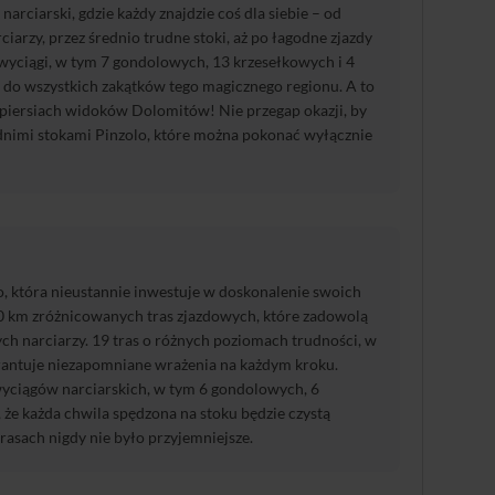
narciarski, gdzie każdy znajdzie coś dla siebie – od
arzy, przez średnio trudne stoki, aż po łagodne zjazdy
wyciągi, w tym 7 gondolowych, 13 krzesełkowych i 4
do wszystkich zakątków tego magicznego regionu. A to
 piersiach widoków Dolomitów! Nie przegap okazji, by
ednimi stokami Pinzolo, które można pokonać wyłącznie
o, która nieustannie inwestuje w doskonalenie swoich
30 km zróżnicowanych tras zjazdowych, które zadowolą
ch narciarzy. 19 tras o różnych poziomach trudności, w
arantuje niezapomniane wrażenia na każdym kroku.
yciągów narciarskich, w tym 6 gondolowych, 6
 że każda chwila spędzona na stoku będzie czystą
asach nigdy nie było przyjemniejsze.