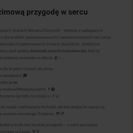
 zimową przygodę w sercu
ejskich stokach Skirama Dolomiti – jednym z najlepszych
sce dla średnio zaawansowanych i zaawansowanych narciarzy,
skonale przygotowanych trasach alpejskich. Jeździsz w
omu, pod opieką
doświadczonych instruktorów
, którzy
ze większą swobodę na desce. 🏂✨
 by w pełni cieszyć się zimą:
tem postępów 🎓
sferze 🛌
z wykwalifikowaną kadrę 👨‍🏫
yczenia sprzętu na miejscu 🎶🤝
o nauki i szlifowania techniki, ale też okazja do zawarcia
 uroków włoskiego Trydentu. 🏞️🍕
kolejny krok narciarskiej przygody – z nami poczujesz
spólnego wyjazdu. 💙⛷️