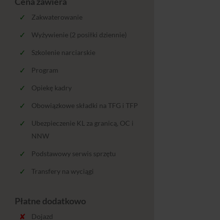
Cena zawiera
Zakwaterowanie
Wyżywienie (2 posiłki dziennie)
Szkolenie narciarskie
Program
Opiekę kadry
Obowiązkowe składki na TFG i TFP
Ubezpieczenie KL za granicą, OC i
NNW
Podstawowy serwis sprzętu
Transfery na wyciągi
Płatne dodatkowo
Dojazd