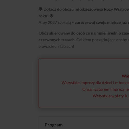
🌟 Dołącz do obozu młodzieżowego Róży Wiatrów i
roku! 🌟
Alpy 2027 czekają –
zarezerwuj swoje miejsce już d
Obóz skierowany do osób co najmniej średnio zaa
czerwonych trasach.
Całkiem początkujące osoby 
słowackich Tatrach!
Waż
Wszystkie imprezy dla dzieci i młodz
Organizatorem imprezy je
Wszystkie wpłaty Kl
Program