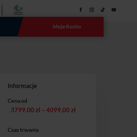
Moje Konto
Informacje
Cena od
Zakres
3799,00
zł
–
4099,00
zł
cen:
od
Czas trwania
3799,00 zł