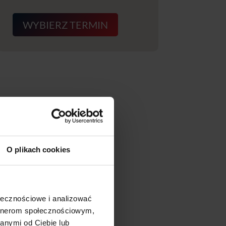
WYBIERZ TERMIN
O plikach cookies
ołecznościowe i analizować
artnerom społecznościowym,
anymi od Ciebie lub