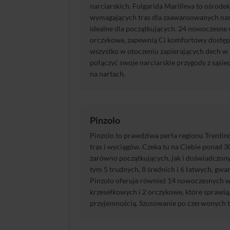
narciarskich. Folgarida Marilleva to ośrodek 
wymagających tras dla zaawansowanych narci
idealne dla początkujących. 24 nowoczesne 
orczykowe, zapewnią Ci komfortowy dostęp 
wszystko w otoczeniu zapierających dech w
połączyć swoje narciarskie przygody z sąsi
na nartach.
Pinzolo
Pinzolo to prawdziwa perła regionu Trentin
tras i wyciągów. Czeka tu na Ciebie ponad 
zarówno początkujących, jak i doświadczony
tym 5 trudnych, 8 średnich i 6 łatwych, gw
Pinzolo oferuje również 14 nowoczesnych w
krzesełkowych i 2 orczykowe, które sprawią,
przyjemnością. Szusowanie po czerwonych tr