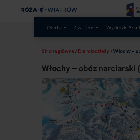
Oferta
Czartery
Wycieczki Szko
Strona główna
/
Dla młodzieży
/ Włochy – ob
Włochy – obóz narciarski 