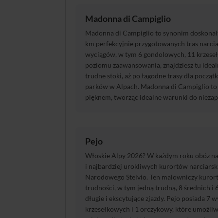
Madonna di Campiglio
Madonna di Campiglio to synonim doskonałoś
km perfekcyjnie przygotowanych tras narci
wyciągów, w tym 6 gondolowych, 11 krzeseł
poziomu zaawansowania, znajdziesz tu idealn
trudne stoki, aż po łagodne trasy dla począt
parków w Alpach. Madonna di Campiglio to 
pięknem, tworząc idealne warunki do nieza
Pejo
Włoskie Alpy 2026? W każdym roku obóz narci
i najbardziej urokliwych kurortów narciarsk
Narodowego Stelvio. Ten malowniczy kurort
trudności, w tym jedną trudną, 8 średnich i 
długie i ekscytujące zjazdy. Pejo posiada 7
krzesełkowych i 1 orczykowy, które umożliw