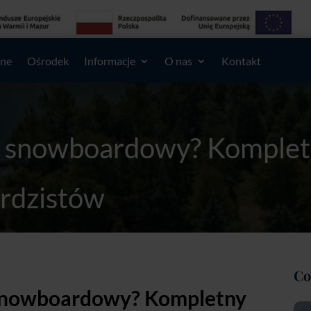
lne
Ośrodek
Informacje
O nas
Kontakt
z snowboardowy? Komplet
rdzistów
ać na obóz snowboardowy? Kompletny przewodnik dla m
Co
 snowboardowy? Kompletny