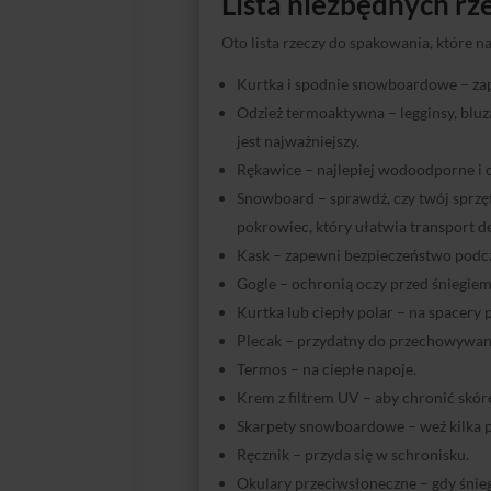
Lista niezbędnych rz
Oto lista rzeczy do spakowania, które 
Kurtka i spodnie snowboardowe – zap
Odzież termoaktywna – legginsy, blu
jest najważniejszy.
Rękawice – najlepiej wodoodporne i c
Snowboard – sprawdź, czy twój sprzę
pokrowiec, który ułatwia transport de
Kask – zapewni bezpieczeństwo podcz
Gogle – ochronią oczy przed śniegiem
Kurtka lub ciepły polar – na spacery 
Plecak – przydatny do przechowywani
Termos – na ciepłe napoje.
Krem z filtrem UV – aby chronić skórę
Skarpety snowboardowe – weź kilka p
Ręcznik – przyda się w schronisku.
Okulary przeciwsłoneczne – gdy śnieg