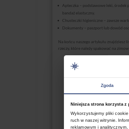
Apteczka – podstawowe leki, środek 
bandaż elastyczny.
Chusteczki higieniczne – zawsze wart
Dokumenty – paszport lub dowód oso
Na końcu naszego artykułu znajdziesz lis
rzeczy, które należy spakować na zimow
Obóz sn
Zgoda
Niniejsza strona korzysta z
Wykorzystujemy pliki cookie 
ruch w naszej witrynie. Inf
reklamowym i analitycznym. 