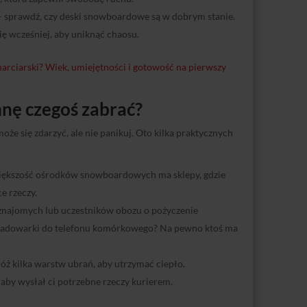
 sprawdź, czy deski snowboardowe są w dobrym stanie.
ę wcześniej, aby uniknąć chaosu.
narciarski? Wiek, umiejętności i gotowość na pierwszy
mnę czegoś zabrać?
oże się zdarzyć, ale nie panikuj. Oto kilka praktycznych
Większość ośrodków snowboardowych ma sklepy, gdzie
e rzeczy.
znajomych lub uczestników obozu o pożyczenie
ładowarki do telefonu komórkowego? Na pewno ktoś ma
łóż kilka warstw ubrań, aby utrzymać ciepło.
 aby wysłał ci potrzebne rzeczy kurierem.