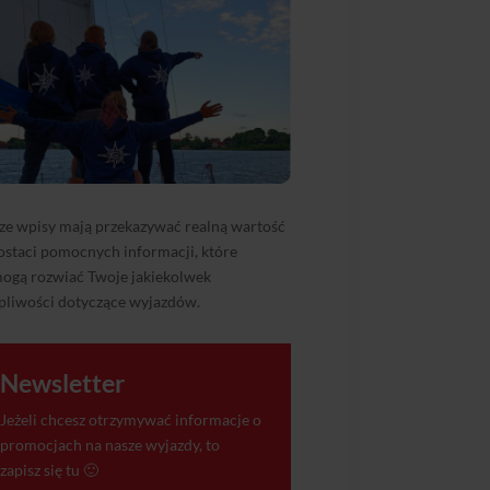
ze wpisy mają przekazywać realną wartość
ostaci pomocnych informacji, które
ogą rozwiać Twoje jakiekolwek
pliwości dotyczące wyjazdów.
Newsletter
Jeżeli chcesz otrzymywać informacje o
promocjach na nasze wyjazdy, to
zapisz się tu 🙂