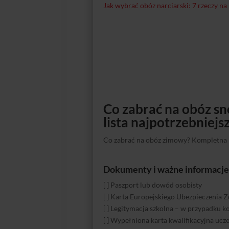
Jak wybrać obóz narciarski: 7 rzeczy na
Co zabrać na obóz 
lista najpotrzebniejs
Co zabrać na obóz zimowy? Kompletna 
Dokumenty i ważne informacje
[ ] Paszport lub dowód osobisty
[ ] Karta Europejskiego Ubezpieczenia
[ ] Legitymacja szkolna – w przypadku 
[ ] Wypełniona karta kwalifikacyjna uc
Ekwipunek snowboardowy
[ ] Kurtka snowboardowa
[ ] Spodnie snowboardowe
[ ] Odzież termoaktywna – legginsy i kos