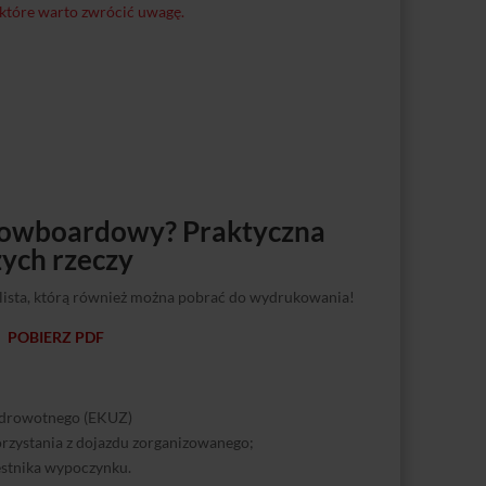
 które warto zwrócić uwagę.
snowboardowy? Praktyczna
zych rzeczy
lista, którą również można pobrać do wydrukowania!
POBIERZ PDF
 Zdrowotnego (EKUZ)
korzystania z dojazdu zorganizowanego;
zestnika wypoczynku.
zulka | 2 komplety