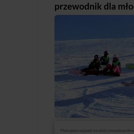
przewodnik dla mł
Planujesz wyjazd na obóz snowboardow