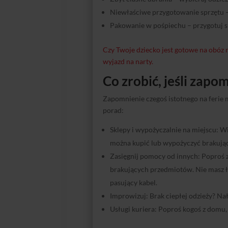
Niewłaściwe przygotowanie sprzętu –
Pakowanie w pośpiechu – przygotuj si
Czy Twoje dziecko jest gotowe na obóz 
wyjazd na narty.
Co zrobić, jeśli zapo
Zapomnienie czegoś istotnego na ferie m
porad:
Sklepy i wypożyczalnie na miejscu: 
można kupić lub wypożyczyć brakując
Zasięgnij pomocy od innych: Poproś 
brakujących przedmiotów. Nie masz 
pasujący kabel.
Improwizuj: Brak ciepłej odzieży? Na
Usługi kuriera: Poproś kogoś z domu,