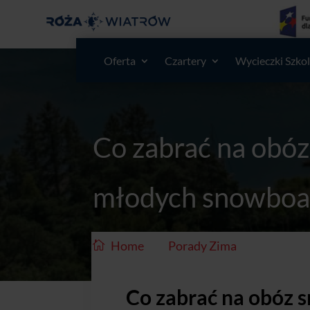
Oferta
Czartery
Wycieczki Szko
Co zabrać na obó
młodych snowboa
/
/
Home
Porady Zima
Co zabr
Co zabrać na obóz