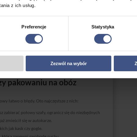
nia z ich usług.
ktywnie?
Preferencje
Statystyka
szystkim, zrób listę rzeczy, które zamierzasz zabrać na
kniesz zapomnienia czegokolwiek ważnego. Używaj
 miejsce w walizce. Pakując ubrania, zwijaj je zamiast
zić przestrzeń. Sprawdź prognozę pogody, aby dobrać
Zezwól na wybór
Z
wić trochę miejsca na pamiątki lub drobiazgi, które
rzy pakowaniu na obóz
y łatwo o błędy. Oto najczęstsze z nich:
sz zabierać połowy szafy, ogranicz się do niezbędnych
ż zmieścił się w autokarze.
ch jak kask czy gogle.
ż, która zapewni swobodę ruchu.