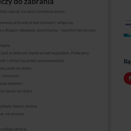
eczy do zabrania
należy zabrać na obóz snowboardowy:
ewnią ochronę przed zimnem i wilgocią.
za z długim rękawem, kominiarka – komfort termiczny
iepłe.
t jest w dobrym stanie przed wyjazdem. Polecamy
Bą
ski i chroni ją przed zarysowaniami.
as jazdy na stoku.
 i słońcem.
poza stokiem.
a rzeczy na stoku.
 kiedy świeci słońce.
ar na zmianę.
 odbija słońce.