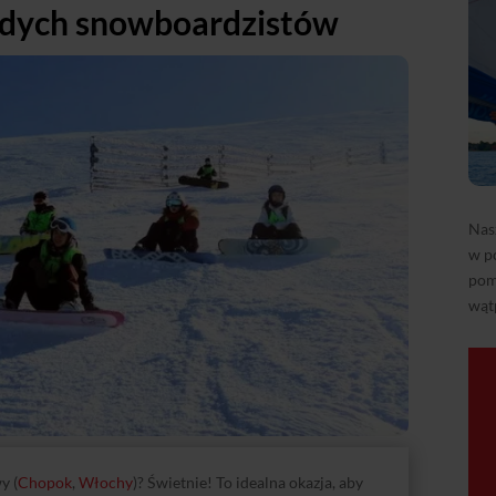
odych snowboardzistów
Nas
w p
pom
wąt
y (
Chopok
,
Włochy
)? Świetnie! To idealna okazja, aby