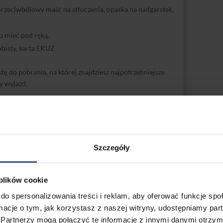
przeciwbólowy maść na stłuczenia, opaska na nadgarstek,
o mieć pod ręką.
bisty, karta EKUZ
tę do pobrania, na której znajdziesz najpotrzebniejsze
y wyjazd.
owboardowy na Chopoku
Szczegóły
 plików cookie
do spersonalizowania treści i reklam, aby oferować funkcje sp
ormacje o tym, jak korzystasz z naszej witryny, udostępniamy p
Partnerzy mogą połączyć te informacje z innymi danymi otrzym