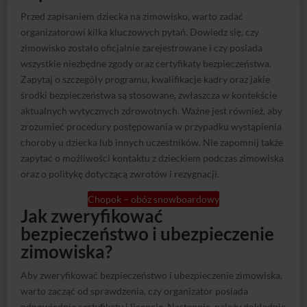
środki bezpieczeństwa są stosowane, zwłaszcza w kontekście
aktualnych wytycznych zdrowotnych. Ważne jest również, aby
zrozumieć procedury postępowania w przypadku wystąpienia
choroby u dziecka lub innych uczestników. Nie zapomnij także
zapytać o możliwości kontaktu z dzieckiem podczas zimowiska
oraz o politykę dotyczącą zwrotów i rezygnacji.
Chopok – obóz snowboardowy
Jak zweryfikować
bezpieczeństwo i ubezpieczenie
zimowiska?
Aby zweryfikować bezpieczeństwo i ubezpieczenie zimowiska,
warto zacząć od sprawdzenia, czy organizator posiada
odpowiednie certyfikaty i licencje. Następnie, należy dokładnie
przeczytać warunki polisy ubezpieczeniowej, zwracając uwagę
na zakres ochrony oraz wyłączenia, które mogą mieć
zastosowanie. Ważne jest również, aby upewnić się, że
ubezpieczenie obejmuje wszystkie aktywności planowane
podczas zimowiska, w tym sporty zimowe, które często