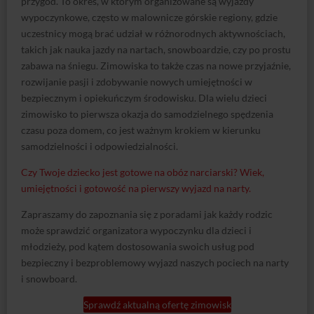
przygód. To okres, w którym organizowane są wyjazdy
wypoczynkowe, często w malownicze górskie regiony, gdzie
uczestnicy mogą brać udział w różnorodnych aktywnościach,
takich jak nauka jazdy na nartach, snowboardzie, czy po prostu
zabawa na śniegu. Zimowiska to także czas na nowe przyjaźnie,
rozwijanie pasji i zdobywanie nowych umiejętności w
bezpiecznym i opiekuńczym środowisku. Dla wielu dzieci
zimowisko to pierwsza okazja do samodzielnego spędzenia
czasu poza domem, co jest ważnym krokiem w kierunku
samodzielności i odpowiedzialności.
Czy Twoje dziecko jest gotowe na obóz narciarski? Wiek,
umiejętności i gotowość na pierwszy wyjazd na narty.
Zapraszamy do zapoznania się z poradami jak każdy rodzic
może sprawdzić organizatora wypoczynku dla dzieci i
młodzieży, pod kątem dostosowania swoich usług pod
bezpieczny i bezproblemowy wyjazd naszych pociech na narty
i snowboard.
Sprawdź aktualną ofertę zimowisk