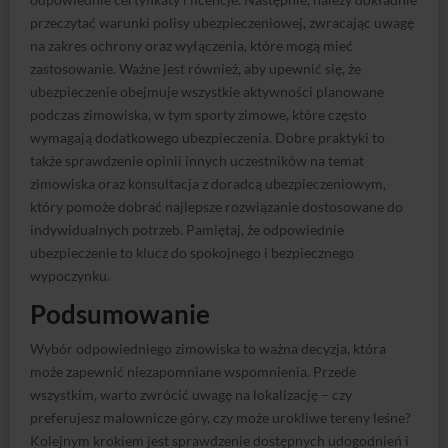
wymagają dodatkowego ubezpieczenia. Dobre praktyki to
także sprawdzenie opinii innych uczestników na temat
zimowiska oraz konsultacja z doradcą ubezpieczeniowym,
który pomoże dobrać najlepsze rozwiązanie dostosowane do
indywidualnych potrzeb. Pamiętaj, że odpowiednie
ubezpieczenie to klucz do spokojnego i bezpiecznego
wypoczynku.
Podsumowanie
Wybór odpowiedniego zimowiska to ważna decyzja, która
może zapewnić niezapomniane wspomnienia. Przede
wszystkim, warto zwrócić uwagę na lokalizację – czy
preferujesz malownicze góry, czy może urokliwe tereny leśne?
Kolejnym krokiem jest sprawdzenie dostępnych udogodnień i
atrakcji, które oferuje ośrodek. Niektóre zimowiska mogą
oferować baseny, stoki narciarskie czy inne aktywności, które
wzbogacą pobyt. Ważne jest również, aby zwrócić uwagę na
opinie innych uczestników oraz doświadczenie organizatorów.
Dodatkowo, należy pamiętać o odpowiednim wyposażeniu –