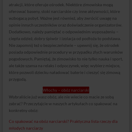
ciepła odzież, dobry śpiwór i izolacja od podłoża to podstawa.
Nie zapomnij też o bezpieczeństwie – upewnij się, że ośrodek
posiada odpowiednie procedury w przypadku złych warunków
pogodowych. Pamiętaj, że zimowisko to nie tylko nauka i sport,
ale także szansa na relaks i odpoczynek, więc wybierz miejsce,
które pozwoli dziecku naładować baterie i cieszyć się zimową
przygodą.
Włochy – obóz narciarski
Wybraliście już wasz obóz, ale nie wiecie co macie ze sobą
zabrać? Przeczytajcie w naszych artykułach co spakować na
konkretny obóz:
Co spakować na obóz narciarski? Praktyczna lista rzeczy dla
młodych narciarzy
Co zabrać na obóz snowboardowy? Kompletny przewodnik dla
młodych snowboardzistów