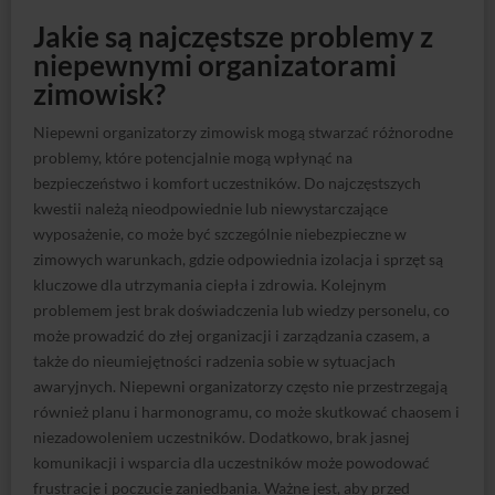
problemy, które potencjalnie mogą wpłynąć na
bezpieczeństwo i komfort uczestników. Do najczęstszych
kwestii należą nieodpowiednie lub niewystarczające
wyposażenie, co może być szczególnie niebezpieczne w
zimowych warunkach, gdzie odpowiednia izolacja i sprzęt są
kluczowe dla utrzymania ciepła i zdrowia. Kolejnym
problemem jest brak doświadczenia lub wiedzy personelu, co
może prowadzić do złej organizacji i zarządzania czasem, a
także do nieumiejętności radzenia sobie w sytuacjach
awaryjnych. Niepewni organizatorzy często nie przestrzegają
również planu i harmonogramu, co może skutkować chaosem i
niezadowoleniem uczestników. Dodatkowo, brak jasnej
komunikacji i wsparcia dla uczestników może powodować
frustrację i poczucie zaniedbania. Ważne jest, aby przed
wyborem zimowiska dokładnie sprawdzić opinie i
doświadczenie organizatora, a także upewnić się, że oferowane
wyposażenie i wsparcie są adekwatne do warunków zimowych.
Obóz narciarski na Chopoku
Jak zweryfikować doświadczenie