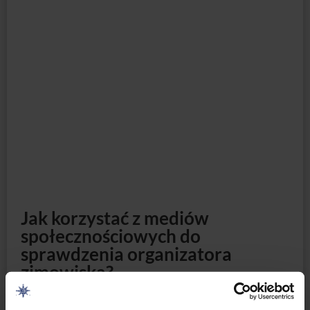
Jak korzystać z mediów
społecznościowych do
sprawdzenia organizatora
zimowiska?
Korzystanie z mediów społecznościowych do weryfikacji
organizatora jest niezwykle ważne. Aby sprawdzić
wiarygodność organizatora, warto zacząć od przeanalizowania
jego profilu na platformach takich jak Facebook, Instagram czy
TikTok. Sprawdź, czy profil zawiera pełne i przejrzyste
informacje o firmie lub osobie, w tym dane kontaktowe i
historię postów. Warto również poszukać opinii innych