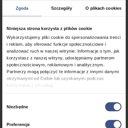
użytkowników i zwrócić uwagę na to, jak organizator
Zgoda
Szczegóły
O plikach cookies
komunikuje się ze swoimi obserwatorami. Czy odpowiada na
pytania i komentarze? Czy publikuje treści, które są zgodne z
obowiązującym prawem i regulaminem danej platformy?
Niniejsza strona korzysta z plików cookie
Dodatkowo, możesz skorzystać z narzędzi do monitorowania
mediów społecznościowych, które pomogą Ci śledzić
Wykorzystujemy pliki cookie do spersonalizowania treści
wzmianki o organizatorze i jego działalności. Pamiętaj, że
i reklam, aby oferować funkcje społecznościowe i
bezpieczeństwo w sieci zaczyna się od nas samych, więc zawsze
analizować ruch w naszej witrynie. Informacje o tym, jak
dokładnie weryfikuj, z kim nawiązujesz interakcje online.
korzystasz z naszej witryny, udostępniamy partnerom
społecznościowym, reklamowym i analitycznym.
Włochy – obóz narciarski
Partnerzy mogą połączyć te informacje z innymi danymi
Jak uzyskać informacje od innych
otrzymanymi od Ciebie lub uzyskanymi podczas
rodziców i uczestników obozów
korzystania z ich usług.
zimowych?
Aby uzyskać informacje od innych rodziców i uczestników
Wybór
obozów zimowych, warto skorzystać z dostępnych zasobów
Niezbędne
zgody
online oraz sieci społecznościowych. Można dołączyć do grup
na Facebooku lub forów internetowych, gdzie rodzice i
Preferencje
uczestnicy dzielą się swoimi doświadczeniami i poradami.