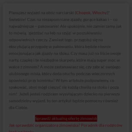
Planujesz wyjazd na obóz narciarski (
Chopok
,
Włochy
)?
Świetnie! Czas na niezapomniane zjazdy, gorące kakao i – co
najważniejsze – pakowanie! Ale spokojnie, nie zamierzamy, jak
to mówią, 'zjeżdżać na łeb na szyję’ w poszukiwaniu
odpowiednich rzeczy. Zamiast tego, przygotuj się na
ekscytującą przygodę w pakowaniu, która będzie równie
emocjonująca jak zjazdy na stoku. Czy masz już na liście swoje
narty, czapkę i te niezbędne skarpety, które mają super moc w
walce z zimnem? A może zastanawiasz się, czy zabrać swojego
ulubionego misia, który doda otuchy podczas wieczornych
opowieści przy kominku? W tym artykule podpowiemy, co
spakować, abyś mógł cieszyć się każdą chwilą na stoku i poza
nim! Jeżeli jesteś rodzicem wysyłającym dziecko na pierwszy
samodzielny wyjazd, to ten artykuł będzie pomocny również
dla Ciebie.
Sprawdź aktualną ofertę zimowisk
Jak sprawdzić organizatora zimowiska? Poradnik dla rodziców
krok po kroku