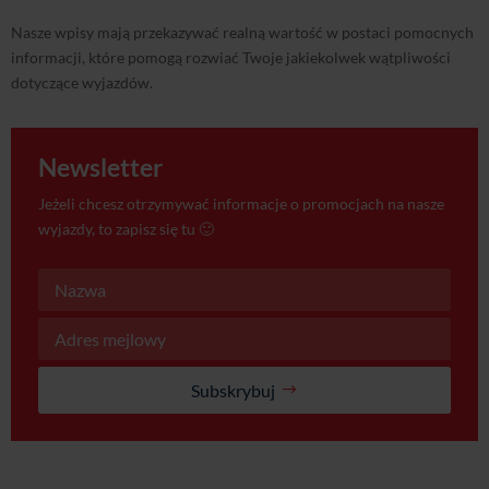
Nasze wpisy mają przekazywać realną wartość w postaci pomocnych
informacji, które pomogą rozwiać Twoje jakiekolwek wątpliwości
dotyczące wyjazdów.
Newsletter
Jeżeli chcesz otrzymywać informacje o promocjach na nasze
wyjazdy, to zapisz się tu 🙂
Subskrybuj