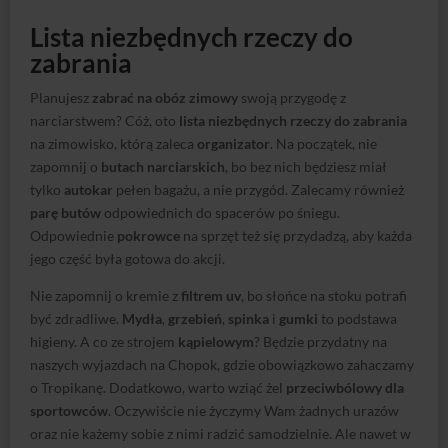
Lista niezbędnych rzeczy do
zabrania
Planujesz
zabrać na obóz zimowy
swoją przygodę z
narciarstwem? Cóż, oto
lista niezbędnych rzeczy do zabrania
na zimowisko, którą zaleca
organizator
. Na początek, nie
zapomnij o
butach narciarskich
, bo bez nich będziesz miał
tylko
autokar
pełen bagażu, a nie przygód. Zalecamy również
parę butów
odpowiednich do spacerów po śniegu.
Odpowiednie
pokrowce
na sprzęt też się przydadzą, aby każda
jego część była gotowa do akcji.
Nie zapomnij o kremie z
filtrem uv
, bo słońce na stoku potrafi
być zdradliwe.
Mydła
,
grzebień
,
spinka
i
gumki
to podstawa
higieny. A co ze strojem
kąpielowym
? Będzie przydatny na
naszych wyjazdach na Chopok, gdzie obowiązkowo zahaczamy
o Tropikanę. Dodatkowo, warto wziąć żel
przeciwbólowy dla
sportowców
. Oczywiście nie życzymy Wam żadnych urazów
oraz nie każemy sobie z nimi radzić samodzielnie. Ale nawet w