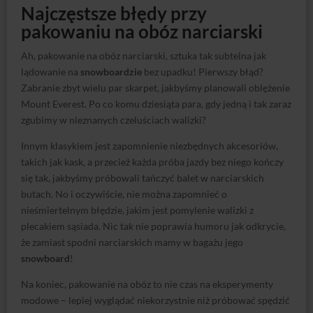
Najczęstsze błędy przy
pakowaniu na obóz narciarski
Ah, pakowanie na obóz narciarski, sztuka tak subtelna jak
lądowanie na
snowboardzie
bez upadku! Pierwszy błąd?
Zabranie zbyt wielu par skarpet, jakbyśmy planowali oblężenie
Mount Everest. Po co komu dziesiąta para, gdy jedną i tak zaraz
zgubimy w nieznanych czeluściach walizki?
Innym klasykiem jest zapomnienie niezbędnych akcesoriów,
takich jak kask, a przecież każda próba jazdy bez niego kończy
się tak, jakbyśmy próbowali tańczyć balet w narciarskich
butach. No i oczywiście, nie można zapomnieć o
nieśmiertelnym błędzie, jakim jest pomylenie walizki z
plecakiem sąsiada. Nic tak nie poprawia humoru jak odkrycie,
że zamiast spodni narciarskich mamy w bagażu jego
snowboard
!
Na koniec, pakowanie na obóz to nie czas na eksperymenty
modowe – lepiej wyglądać niekorzystnie niż próbować spędzić