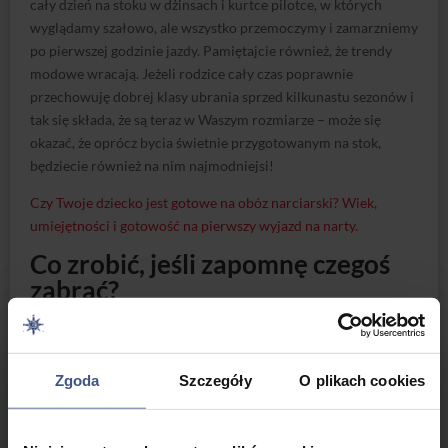
cały dzień na stoku w dżinsach i kurtce pilotce, w których
wyglądamy szałowo, ale wszystko przemoczymy i zamarzniemy
po pierwszej godzinie jazdy. Pamiętajcie również, że trendy
modowe wracają. Jeżeli rodzice cały czas poprawnie
przechowuję dobrej klasy ubrania sprzed kilkunastu sezonów i
tak się składa, że są teraz w Waszym rozmiarze – może się
okazać, że oprócz bycia świetnie przygotowanym na stok,
będziecie również na nim najmodniejsi!
Czy Twoje dziecko jest gotowe na obóz narciarski? Wiek,
umiejętności i gotowość na pierwszy wyjazd na narty.
Co zrobić, jeśli zapomnę czegoś
zabrać?
Oczywiście, zdarza się każdemu. Oto kilka praktycznych porad,
które mogą pomóc:
Zgoda
Szczegóły
O plikach cookies
Sklepy i wypożyczalnie na miejscu: Większość ośrodków
narciarskich ma dobrze zaopatrzone sklepy i wypożyczalnie,
gdzie można kupić lub wypożyczyć brakujące rzeczy, jak sprzęt