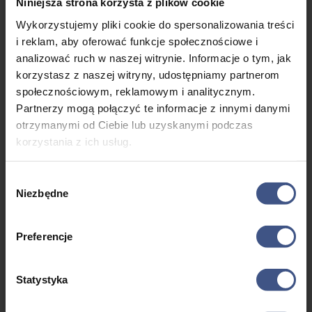
Niniejsza strona korzysta z plików cookie
narciarski, odzież czy akcesoria.
Wykorzystujemy pliki cookie do spersonalizowania treści
Sprytne zamienniki: Jeśli zapomniałeś czegoś mniej
i reklam, aby oferować funkcje społecznościowe i
specjalistycznego, jak ręcznik czy pasta do zębów, często
analizować ruch w naszej witrynie. Informacje o tym, jak
można je dostać w pobliskich sklepach spożywczych lub
korzystasz z naszej witryny, udostępniamy partnerom
aptekach.
społecznościowym, reklamowym i analitycznym.
Zasięgnij pomocy od innych: Nie bój się poprosić znajomych
Partnerzy mogą połączyć te informacje z innymi danymi
lub innych uczestników obozu o pomoc. Może mają zapasowe
otrzymanymi od Ciebie lub uzyskanymi podczas
rękawice, czy dodatkową warstwę odzieży, której mogą ci
korzystania z ich usług.
pożyczyć.
Improwizuj: Brak ciepłej bielizny? Możesz spróbować nałożyć
Wybór
Niezbędne
kilka warstw ubrań, aby utrzymać ciepło. Zapomniałeś kremu z
zgody
filtrem? Staraj się unikać bezpośredniego słońca w godzinach
jego największej intensywności.
Preferencje
Skorzystaj z usług kuriera: Jeśli zapomniałeś czegoś naprawdę
ważnego, możesz poprosić kogoś z domu, aby wysłał ci paczkę
Statystyka
kurierem do miejsca, w którym przebywasz.
Ubezpieczenie podróżne: Upewnij się, że masz odpowiednie