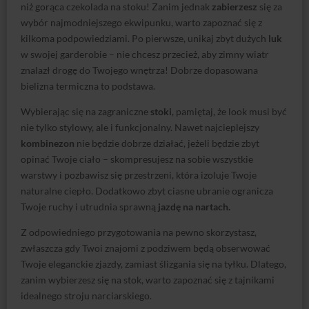
niż gorąca czekolada na stoku! Zanim jednak
zabierzesz
się za
wybór najmodniejszego ekwipunku, warto zapoznać się z
kilkoma podpowiedziami. Po pierwsze, unikaj zbyt dużych
luk
w swojej garderobie – nie chcesz przecież, aby zimny wiatr
znalazł drogę do Twojego wnętrza! Dobrze dopasowana
bielizna termiczna to podstawa.
Wybierając się na zagraniczne
stoki
, pamiętaj, że look musi być
nie tylko stylowy, ale i funkcjonalny. Nawet najcieplejszy
kombinezon
nie będzie dobrze działać, jeżeli będzie zbyt
opinać Twoje ciało – skompresujesz na sobie wszystkie
warstwy i pozbawisz się przestrzeni, która izoluje Twoje
naturalne ciepło. Dodatkowo zbyt ciasne ubranie ogranicza
Twoje ruchy i utrudnia sprawną
jazdę na nartach.
Z odpowiedniego przygotowania na pewno skorzystasz,
zwłaszcza gdy Twoi znajomi z podziwem będą obserwować
Twoje eleganckie zjazdy, zamiast ślizgania się na tyłku. Dlatego,
zanim wybierzesz się na stok, warto zapoznać się z tajnikami
idealnego stroju narciarskiego.