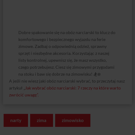
Dobre spakowanie się na obóz narciarski to klucz do
komfortowego i bezpiecznego wyjazdu na ferie
zimowe. Zadbaj o odpowiednią odzież, sprawny
sprzęt i niezbędne akcesoria. Korzystając z naszej
listy kontrolnej, upewnisz się, że masz wszystko,
czego potrzebujesz. Ciesz się zimowymi przygodami
na stoku i baw się dobrze na zimowisku! 🏂❄️
A jeśli nie wiesz jaki obóz narciarski wybrać, to przeczytaj nasz
artykuł „
Jak wybrać obóz narciarski: 7 rzeczy na które warto
zwrócić uwagę”.
narty
zima
zimowisko