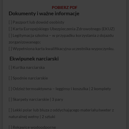
POBIERZ PDF
Dokumenty i ważne informacje
[ ] Paszport lub dowód osobisty
[ ] Karta Europejskiego Ubezpieczenia Zdrowotnego (EKUZ)
[ ] Legitymacja szkolna – w przypadku korzystania z dojazdu
zorganizowanego;
[ ] Wypełniona karta kwalifikacyjna uczestnika wypoczynku.
Ekwipunek narciarski
[ ] Kurtka narciarska
[ ] Spodnie narciarskie
[ ] Odzież termoaktywna – legginsy i koszulka | 2 komplety
[ ] Skarpety narciarskie | 3 pary
[ ] Lekki polar lub bluza z oddychającego materiału/sweter z
naturalnej wełny | 2 sztuki
[ ] Rękawice wodoodporne