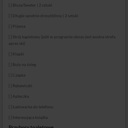
[ ] Bluza/Sweter | 2 sztuki
[ ] Długie spodnie dresy/dżinsy | 2 sztuki
[ ] Piżama
[ ] Strój kąpielowy (jeśli w programie obozu jest wodna strefa
apres ski)
[ ] Klapki
[ ] Buty na śnieg
[ ] Czapka
[ ] Rękawiczki
[ ] Apteczka
[ ] Ładowarka do telefonu
[ ] Interesująca książka
Przybory toaletowe