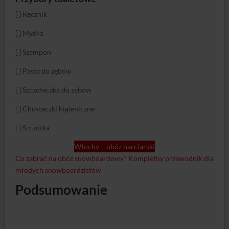
[ ] Ręcznik
[ ] Mydło
[ ] Szampon
[ ] Pasta do zębów
[ ] Szczoteczka do zębów
[ ] Chusteczki higieniczne
[ ] Szczotka
Włochy – obóz narciarski
Co zabrać na obóz snowboardowy? Kompletny przewodnik dla
młodych snowboardzistów
Podsumowanie