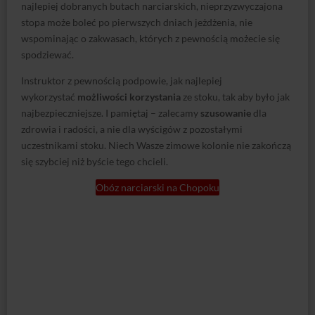
najlepiej dobranych butach narciarskich, nieprzyzwyczajona
stopa może boleć po pierwszych dniach jeżdżenia, nie
wspominając o zakwasach, których z pewnością możecie się
spodziewać.
Instruktor z pewnością podpowie, jak najlepiej
wykorzystać
możliwości korzystania
ze stoku, tak aby było jak
najbezpieczniejsze. I pamiętaj – zalecamy
szusowanie
dla
zdrowia i radości, a nie dla wyścigów z pozostałymi
uczestnikami stoku. Niech Wasze zimowe kolonie nie zakończą
się szybciej niż byście tego chcieli.
Obóz narciarski na Chopoku