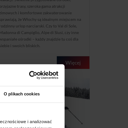
przyjazne trasy, szeroka gama atrakcji
zimowych i komfortowe zakwaterowanie
sprawiają, że Włochy są idealnym miejscem na
rodzinny urlop narciarski. Czy to Val di Sole,
Madonna di Campiglio, Alpe di Siusi, czy inne
wspaniałe ośrodki – każdy znajdzie tu coś dla
siebie i swoich bliskich.
Więcej
AŹ 21 2024
O plikach cookies
ołecznościowe i analizować