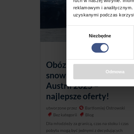
ruch w naszej witrynie. Inf
reklamowym i analitycznym. 
uzyskanymi podczas korzysta
Wybór
Niezbędne
zgody
Obóz narciarski i
Odmowa
snowboardowy w
Austrii 2025 –
najlepsze oferty!
utworzone przez
Bartłomiej Ostrowski
Bez kategorii
Blog
Dla młodzieży za granicą, czas na stoku i czas
pobytu mogą być jednymi z decydujących