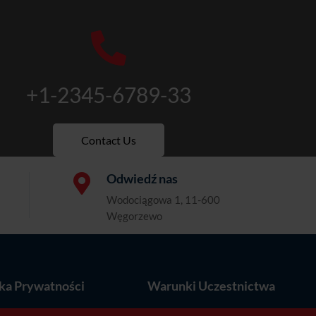

+1-2345-6789-33
Contact Us
Odwiedź nas

Wodociągowa 1, 11-600
Węgorzewo
yka Prywatności
Warunki Uczestnictwa