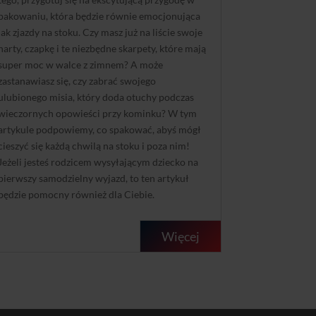
pakowaniu, która będzie równie emocjonująca
jak zjazdy na stoku. Czy masz już na liście swoje
narty, czapkę i te niezbędne skarpety, które mają
super moc w walce z zimnem? A może
zastanawiasz się, czy zabrać swojego
ulubionego misia, który doda otuchy podczas
wieczornych opowieści przy kominku? W tym
artykule podpowiemy, co spakować, abyś mógł
cieszyć się każdą chwilą na stoku i poza nim!
Jeżeli jesteś rodzicem wysyłającym dziecko na
pierwszy samodzielny wyjazd, to ten artykuł
będzie pomocny również dla Ciebie.
Więcej