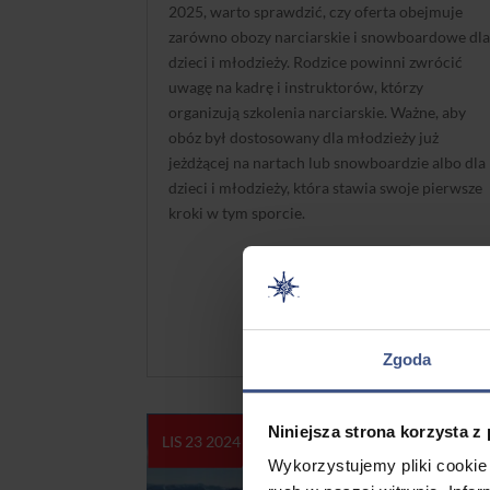
2025, warto sprawdzić, czy oferta obejmuje
zarówno obozy narciarskie i snowboardowe dl
dzieci i młodzieży. Rodzice powinni zwrócić
uwagę na kadrę i instruktorów, którzy
organizują szkolenia narciarskie. Ważne, aby
obóz był dostosowany dla młodzieży już
jeżdżącej na nartach lub snowboardzie albo dla
dzieci i młodzieży, która stawia swoje pierwsze
kroki w tym sporcie.
Więcej
Zgoda
Niniejsza strona korzysta z
LIS 23 2024
Wykorzystujemy pliki cookie 