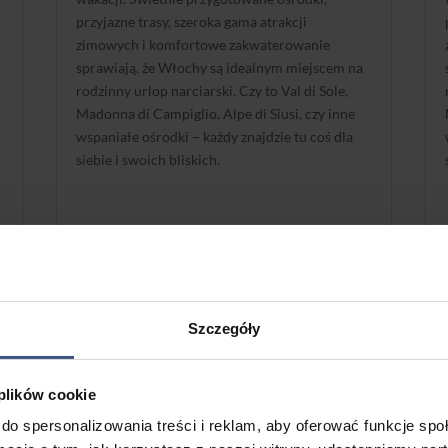
przyjazne trasy, szeroka gama atrakcji
a
zimowych i komfortowe zakwaterowanie
sprawiają, że Włochy są idealnym miejscem na
rodzinny urlop narciarski. Czy to Val di Sole,
Madonna di Campiglio, Alpe di Siusi, czy inne
wspaniałe ośrodki – każdy znajdzie tu coś dla
siebie i swoich bliskich.
P
Więcej
Szczegóły
 plików cookie
LIS 7 2024
do spersonalizowania treści i reklam, aby oferować funkcje sp