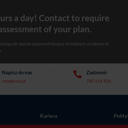
ours a day! Contact to require
 assessment of your plan.
icing elit sed do eiusmod tempor incididunt ut labore et
n.
Napisz do nas
Zadzwoń

roza@roza.pl
780 114 926
e
Kariera
Polit