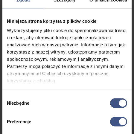
Przed rozpoczęciem zajęć uczestnicy przechodzą wstępne
szkolenie z zasad bezpieczeństwa, obsługi sprzętu
i podstawowej strategii. Zajęcia fakultatywne z paintballa
Niniejsza strona korzysta z plików cookie
odbywają się na ogrodzonym polu paintballowym
znajdującym się w naszym ośrodku.
Wykorzystujemy pliki cookie do spersonalizowania treści
i reklam, aby oferować funkcje społecznościowe i
Zapraszamy do obejrzenia naszych filmów z zabaw
analizować ruch w naszej witrynie. Informacje o tym, jak
w paintball.
korzystasz z naszej witryny, udostępniamy partnerom
społecznościowym, reklamowym i analitycznym.
Paintball
Partnerzy mogą połączyć te informacje z innymi danymi
otrzymanymi od Ciebie lub uzyskanymi podczas
korzystania z ich usług.
Wybór
Niezbędne
zgody
Wyświetlanie 16–20 z 46 wyników
Preferencje
PROMOCJA
PROMOCJA
PROMOCJA
PROMOCJA