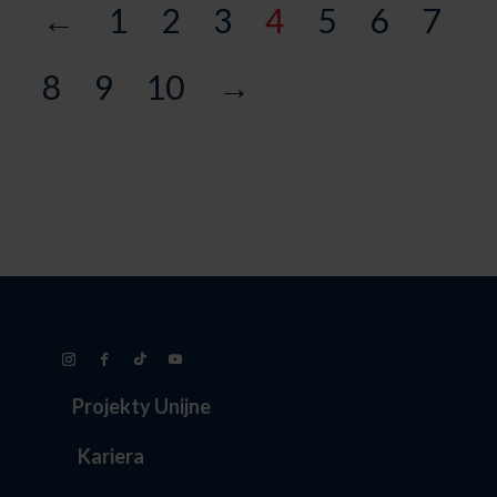
←
1
2
3
4
5
6
7
8
9
10
→
Projekty Unijne
Kariera