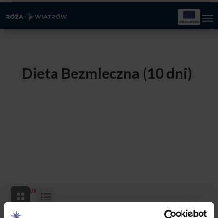
Dieta Bezmleczna (10 dni)
150,00
zł