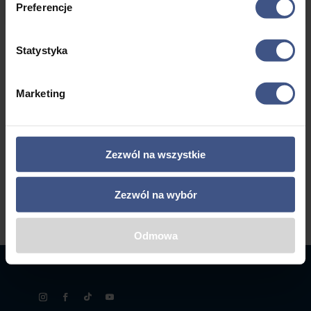
4595,00 zł
Preferencje
a
Statystyka
←
1
2
3
4
5
6
7
Marketing
8
9
10
→
Zezwól na wszystkie
Zezwól na wybór
Odmowa