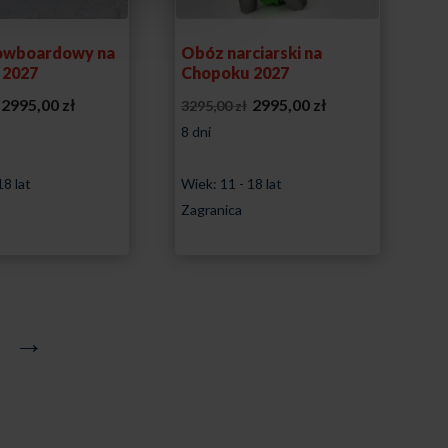
owboardowy na
Obóz narciarski na
 2027
Chopoku 2027
Pierwotna
Aktualna
Pierwotna
Aktualna
2995,00
zł
2995,00
zł
3295,00
zł
cena
cena
cena
cena
8 dni
wynosiła:
wynosi:
wynosiła:
wynosi:
18 lat
3295,00 zł.
2995,00 zł.
Wiek: 11 - 18 lat
3295,00 zł.
2995,00 zł.
Zagranica
→