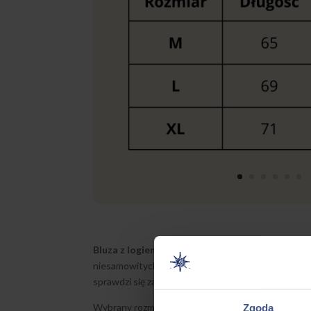
Bluza z logiem „Róża Wiatrów” –
oferujemy wyjąt
niesamowitych przygodach na obozie. Bluza wykonan
sprawdzi się zarówno na chłodniejsze dni obozu, 
Wybrany rozmiar – M / L / XL – należy podać w polu
Zgoda