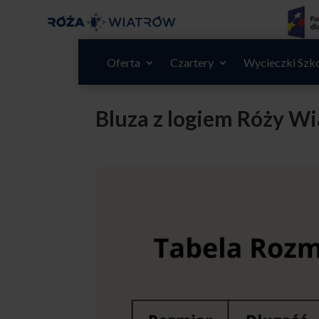
Oferta
Czartery
Wycieczki Szk
Bluza z logiem Róży W