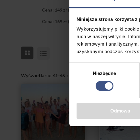
Cena: 149 zł (odbiór osobisty)
Niniejsza strona korzysta z
Cena: 169 zł (wysyłka)
Wykorzystujemy pliki cookie 
ruch w naszej witrynie. Inf
reklamowym i analitycznym. 
uzyskanymi podczas korzysta
Wybór
Niezbędne
zgody
Wyświetlanie 41–45 z 46 wyników
P
Odmowa