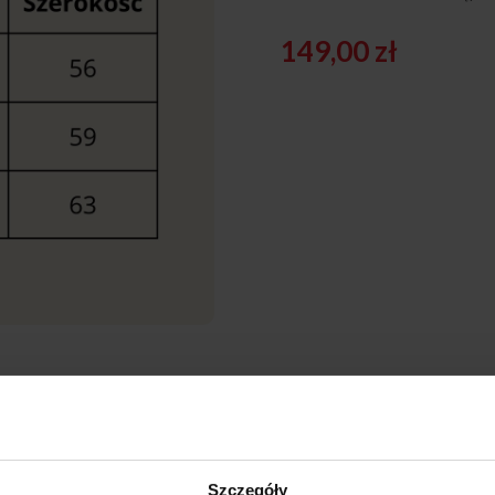
149,00
zł
kową opcję dodatkową – stylową bluzę z logiem „Róży Wiatrów”. To dosk
a jest z wysokiej jakości materiałów, zapewniających komfort i trwałoś
jak i w codziennym użytkowaniu po powrocie do domu.
 na “Uwagi do zamówienia” w dalszej części rezerwacji.
Szczegóły