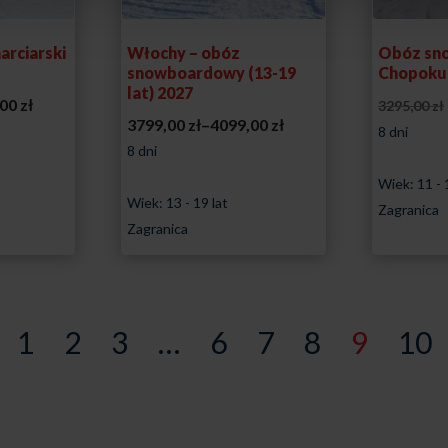
arciarski
Włochy – obóz
Obóz sn
snowboardowy (13-19
Chopoku
lat) 2027
Zakres
,00
zł
3295,00
zł
Zakres
3799,00
zł
–
4099,00
zł
cen:
8 dni
cen:
8 dni
od
od
3799,00 zł
Wiek: 11 - 
Wiek: 13 - 19 lat
3799,00 zł
Zagranica
do
Zagranica
do
4099,00 zł
4099,00 zł
1
2
3
…
6
7
8
9
10