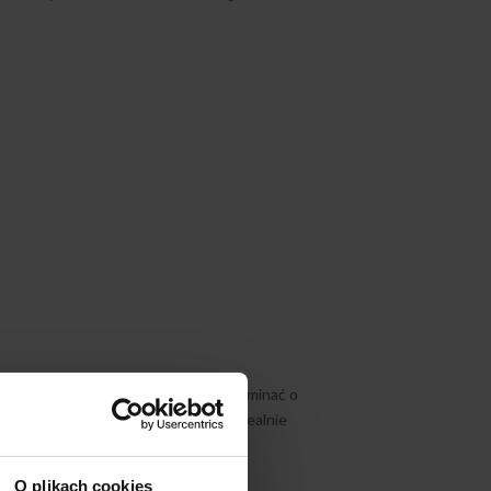
onała pamiątka, która będzie przypominać o
ć. Dostępna w różnych rozmiarach, idealnie
O plikach cookies