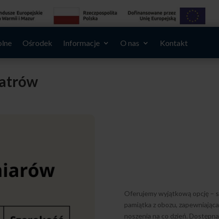
olne
Ośrodek
Informacje
O nas
Kontakt
iatrów
Oferujemy wyjątkową opcję – st
pamiątka z obozu, zapewniająca 
noszenia na co dzień. Dostępna