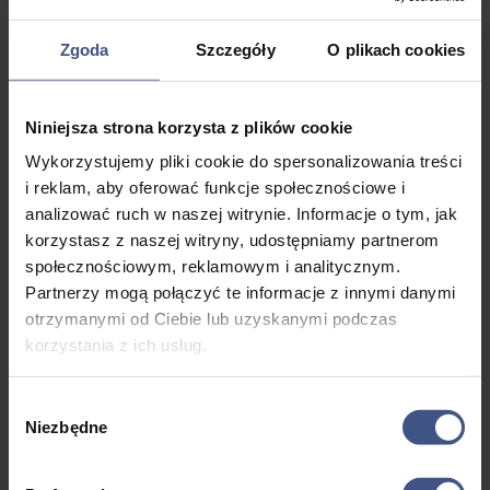
rozmiarach – dla każdego uczestnika.
opcję dodatkową – stylową bluzę z logiem „Róży Wiatrów”.
To doskonała pamiątka, która będzie przypominać o
Zgoda
Szczegóły
O plikach cookies
149,00
niesamowitych przygodach na obozie. Bluza wykonana
zł
jest z wysokiej jakości materiałów, zapewniających
komfort i trwałość. Dostępna w różnych rozmiarach,
Niniejsza strona korzysta z plików cookie
idealnie sprawdzi się zarówno na chłodniejsze dni obozu,
Wykorzystujemy pliki cookie do spersonalizowania treści
jak i w codziennym użytkowaniu po powrocie do domu.
i reklam, aby oferować funkcje społecznościowe i
Wybrany rozmiar – M / L / XL – należy podać w polu na
analizować ruch w naszej witrynie. Informacje o tym, jak
“Uwagi do zamówienia” w dalszej części rezerwacji.
korzystasz z naszej witryny, udostępniamy partnerom
społecznościowym, reklamowym i analitycznym.
Cena: 149 zł (odbiór osobisty)
Partnerzy mogą połączyć te informacje z innymi danymi
Cena: 169 zł (wysyłka)
otrzymanymi od Ciebie lub uzyskanymi podczas
korzystania z ich usług.
Wybór
Niezbędne
zgody