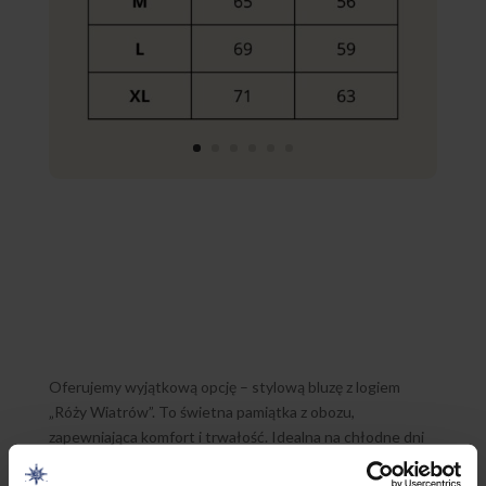
Oferujemy wyjątkową opcję – stylową bluzę z logiem
„Róży Wiatrów”. To świetna pamiątka z obozu,
zapewniająca komfort i trwałość. Idealna na chłodne dni
oraz do noszenia na co dzień. Dostępna w różnych
Bluza z logiem „Róża Wiatrów” –
oferujemy wyjątkową