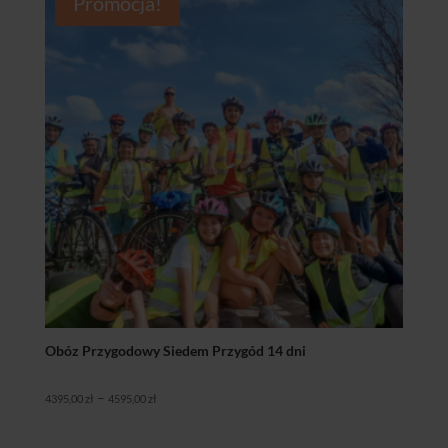
Promocja!
do
2495,00 zł
Obóz Przygodowy Siedem Przygód 14 dni
Zakres
–
4395,00
zł
4595,00
zł
cen:
od