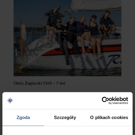
Obóz Żeglarski Chill – 7 dni
Zakres
–
2195,00
zł
2295,00
zł
cen:
od
Zgoda
Szczegóły
O plikach cookies
2195,00 zł
do
2295,00 zł