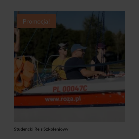
cena
cena
wynosiła:
wynosi:
4695,00 zł.
4595,00 zł.
Promocja!
Studencki Rejs Szkoleniowy