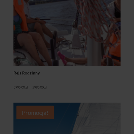
Rejs Rodzinny
Zakres
–
3995,00
zł
5995,00
zł
cen:
od
3995,00 zł
Promocja!
do
5995,00 zł