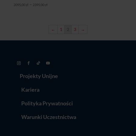
Zakres
–
2095,00
zł
2395,00
zł
cen:
od
2095,00 zł
←
1
2
3
→
do
2395,00 zł
Projekty Unijne
Kariera
Polityka Prywatności
Warunki Uczestnictwa