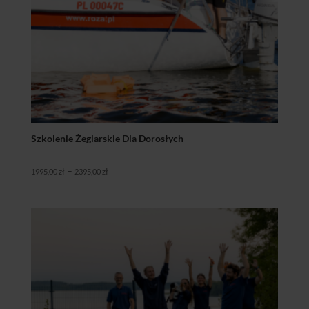
Szkolenie Żeglarskie Dla Dorosłych
Zakres
–
1995,00
zł
2395,00
zł
cen:
od
1995,00 zł
do
2395,00 zł