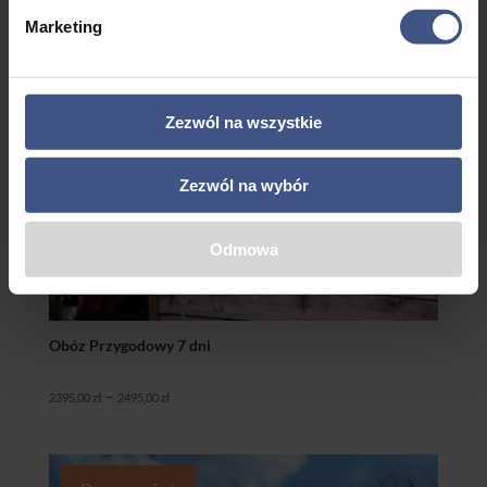
Marketing
Zezwól na wszystkie
Zezwól na wybór
Odmowa
Obóz Przygodowy 7 dni
Zakres
–
2395,00
zł
2495,00
zł
cen:
od
2395,00 zł