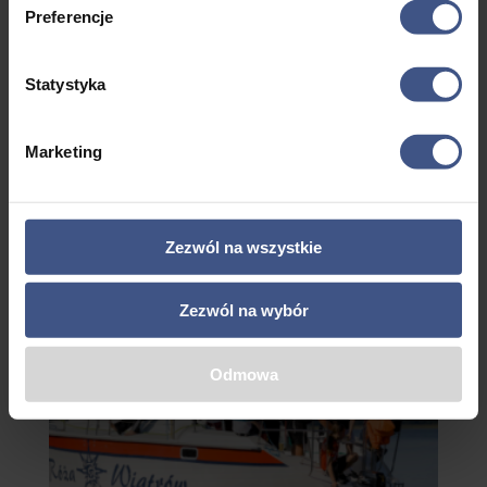
Preferencje
Obóz Wędkarski
Statystyka
Zakres
–
2295,00
zł
4595,00
zł
cen:
Marketing
od
2295,00 zł
Promocja!
do
Zezwól na wszystkie
4595,00 zł
Zezwól na wybór
Odmowa