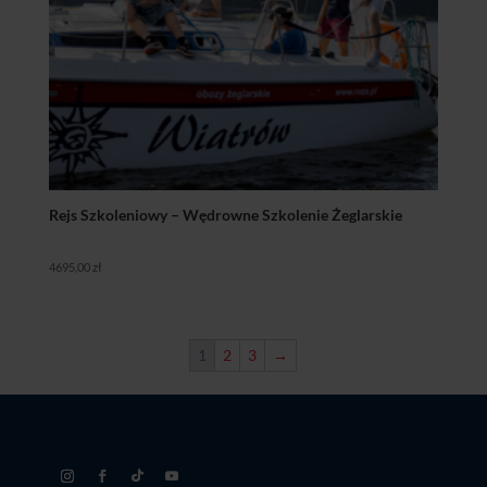
Rejs Szkoleniowy – Wędrowne Szkolenie Żeglarskie
4695,00
zł
1
2
3
→