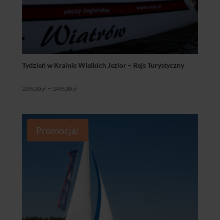
Tydzień w Krainie Wielkich Jezior – Rejs Turystyczny
Zakres
–
2295,00
zł
2495,00
zł
cen:
od
2295,00 zł
Promocja!
do
2495,00 zł