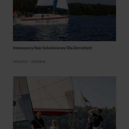
Intensywny Rejs Szkoleniowy Dla Dorosłych
Zakres
–
1995,00
zł
2395,00
zł
cen:
od
1995,00 zł
do
2395,00 zł