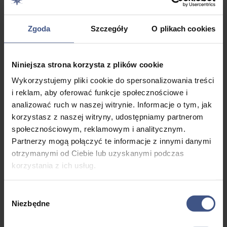
Kolonia Optymistyczna
Zgoda
Szczegóły
O plikach cookies
Zakres
–
2395,00
zł
4695,00
zł
cen:
od
Niniejsza strona korzysta z plików cookie
2395,00 zł
Wykorzystujemy pliki cookie do spersonalizowania treści
Promocja!
do
i reklam, aby oferować funkcje społecznościowe i
4695,00 zł
analizować ruch w naszej witrynie. Informacje o tym, jak
korzystasz z naszej witryny, udostępniamy partnerom
społecznościowym, reklamowym i analitycznym.
Partnerzy mogą połączyć te informacje z innymi danymi
otrzymanymi od Ciebie lub uzyskanymi podczas
korzystania z ich usług.
Wybór
Niezbędne
zgody