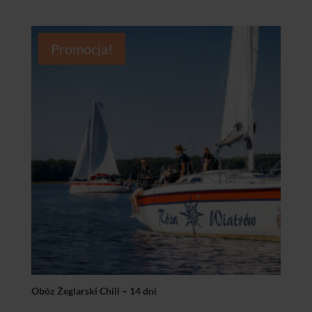
cen:
od
4495,00 zł
Promocja!
do
4695,00 zł
Obóz Żeglarski Chill – 14 dni