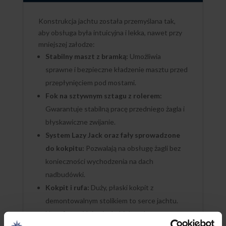
Konstrukcja jachtu została przemyślana tak,
aby obsługa była intuicyjna i lekka, nawet przy
mniejszej załodze:
Stabilny maszt z bramką:
Umożliwia
sprawne i bezpieczne kładzenie masztu przed
przepłynięciem pod mostami.
Fok na sztywnym sztagu z rolerem:
Gwarantuje stabilną pracę przedniego żagla i
błyskawiczne zwijanie.
System Lazy Jack oraz fały sprowadzone
do kokpitu:
Pozwalają na obsługę żagli bez
konieczności wychodzenia na dach
nadbudówki.
Kokpit i rufa:
Duży, płaski kokpit z
demontowalnym stolikiem to serce jachtu.
Na rufie znajduje się drabinka zaburtowa oraz