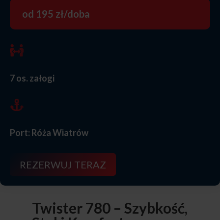
od 195 zł/doba

7 os. załogi

Port: Róża Wiatrów
REZERWUJ TERAZ
Twister 780 – Szybkość,