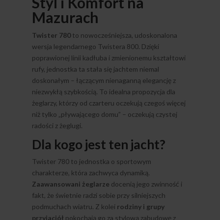
Styl i Komfort na
Mazurach
Twister 780
to nowocześniejsza, udoskonalona
wersja legendarnego Twistera 800. Dzięki
poprawionej linii kadłuba i zmienionemu kształtowi
rufy, jednostka ta stała się jachtem niemal
doskonałym – łączącym nienaganną elegancję z
niezwykłą szybkością. To idealna propozycja dla
żeglarzy, którzy od czarteru oczekują czegoś więcej
niż tylko „pływającego domu” – oczekują czystej
radości z żeglugi.
Dla kogo jest ten jacht?
Twister 780 to jednostka o sportowym
charakterze, która zachwyca dynamiką.
Zaawansowani żeglarze
docenią jego zwinność i
fakt, że świetnie radzi sobie przy silniejszych
podmuchach wiatru. Z kolei
rodziny i grupy
przyjaciół
pokochają go za stylową zabudowę z