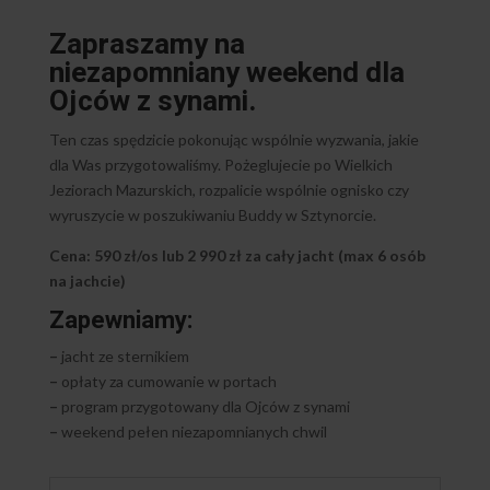
Zapraszamy na
niezapomniany weekend dla
Ojców z synami.
Ten czas spędzicie pokonując wspólnie wyzwania, jakie
dla Was przygotowaliśmy. Pożeglujecie po Wielkich
Jeziorach Mazurskich, rozpalicie wspólnie ognisko czy
wyruszycie w poszukiwaniu Buddy w Sztynorcie.
Cena: 590 zł/os lub 2 990 zł za cały jacht (max 6 osób
na jachcie)
Zapewniamy:
–
jacht ze sternikiem
–
opłaty za cumowanie w portach
–
program przygotowany dla Ojców z synami
–
weekend pełen niezapomnianych chwil