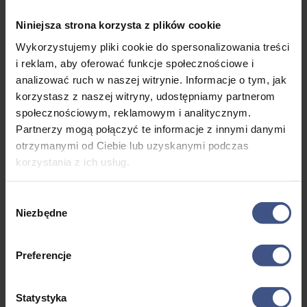
Niniejsza strona korzysta z plików cookie
Cena zawiera
Wykorzystujemy pliki cookie do spersonalizowania treści
i reklam, aby oferować funkcje społecznościowe i
Rejs i nocleg na jachcie
analizować ruch w naszej witrynie. Informacje o tym, jak
Zakwaterowanie
korzystasz z naszej witryny, udostępniamy partnerom
społecznościowym, reklamowym i analitycznym.
Program
Partnerzy mogą połączyć te informacje z innymi danymi
Opiekę kadry
otrzymanymi od Ciebie lub uzyskanymi podczas
korzystania z ich usług.
Opłaty portowe
Ubezpieczenie NNW
Wybór
Niezbędne
zgody
Płatne dodatkowo
Dojazd
Preferencje
Atrakcje i opcje dodatkowe
Statystyka