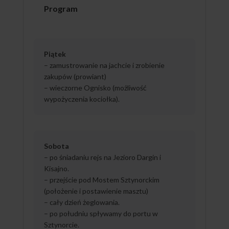
Program
Piątek
– zamustrowanie na jachcie i zrobienie
zakupów (prowiant)
– wieczorne Ognisko (możliwość
wypożyczenia kociołka).
Sobota
– po śniadaniu rejs na Jezioro Dargin i
Kisajno.
– przejście pod Mostem Sztynorckim
(położenie i postawienie masztu)
– cały dzień żeglowania.
– po południu spływamy do portu w
Sztynorcie.