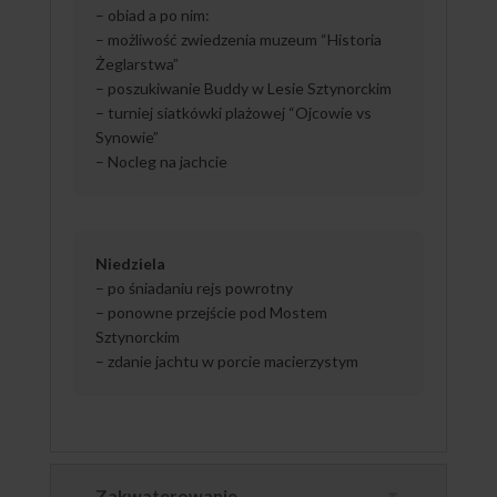
– obiad a po nim:
– możliwość zwiedzenia muzeum “Historia
Żeglarstwa”
– poszukiwanie Buddy w Lesie Sztynorckim
– turniej siatkówki plażowej “Ojcowie vs
Synowie”
– Nocleg na jachcie
Niedziela
– po śniadaniu rejs powrotny
– ponowne przejście pod Mostem
Sztynorckim
– zdanie jachtu w porcie macierzystym
Zakwaterowanie