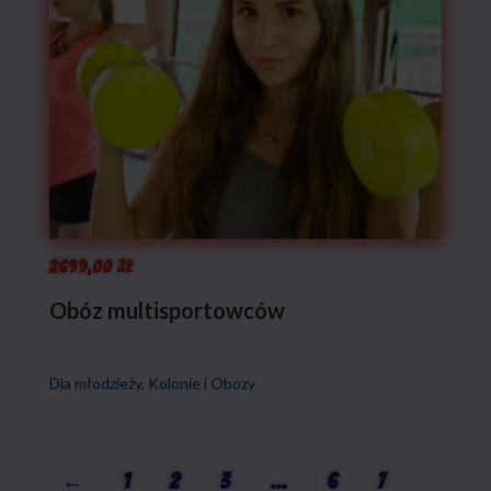
2699,00
zł
Obóz multisportowców
Dla młodzieży
,
Kolonie i Obozy
←
1
2
3
…
6
7