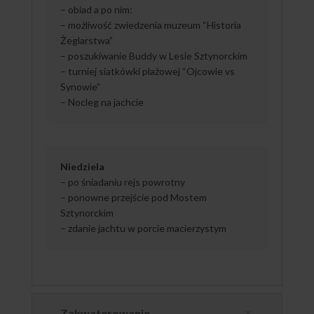
– obiad a po nim:
– możliwość zwiedzenia muzeum “Historia
Żeglarstwa”
– poszukiwanie Buddy w Lesie Sztynorckim
– turniej siatkówki plażowej “Ojcowie vs
Synowie”
– Nocleg na jachcie
Niedziela
– po śniadaniu rejs powrotny
– ponowne przejście pod Mostem
Sztynorckim
– zdanie jachtu w porcie macierzystym
Zakwaterowanie