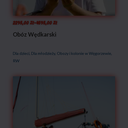
Zakres
2295,00
zł
–
4595,00
zł
cen:
Obóz Wędkarski
od
2295,00 zł
Dla dzieci
,
Dla młodzieży
,
Obozy i kolonie w Węgorzewie
,
do
RW
4595,00 zł