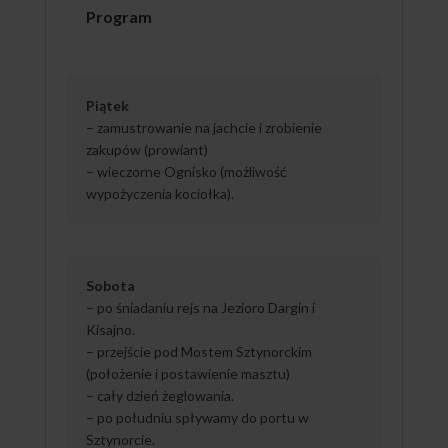
Program
Piątek
– zamustrowanie na jachcie i zrobienie
zakupów (prowiant)
– wieczorne Ognisko (możliwość
wypożyczenia kociołka).
Sobota
– po śniadaniu rejs na Jezioro Dargin i
Kisajno.
– przejście pod Mostem Sztynorckim
(położenie i postawienie masztu)
– cały dzień żeglowania.
– po południu spływamy do portu w
Sztynorcie.