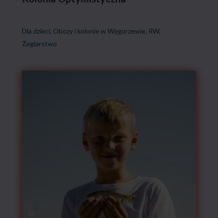
od
2395,00 zł
Dla dzieci
,
Obozy i kolonie w Węgorzewie
,
RW
,
do
Żeglarstwo
4695,00 zł