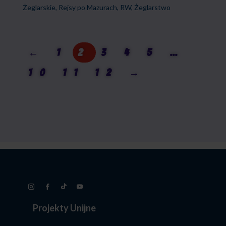
do
Żeglarskie
,
Rejsy po Mazurach
,
RW
,
Żeglarstwo
2495,00 zł
←
1
2
3
4
5
…
10
11
12
→
Projekty Unijne