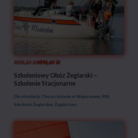
Pierwotna
Aktualna
4695,00
zł
4395,00
zł
cena
cena
Szkoleniowy Obóz Żeglarski –
Szkolenie Stacjonarne
wynosiła:
wynosi:
4695,00 zł.
4395,00 zł.
Dla młodzieży
,
Obozy i kolonie w Węgorzewie
,
RW
,
Szkolenia Żeglarskie
,
Żeglarstwo