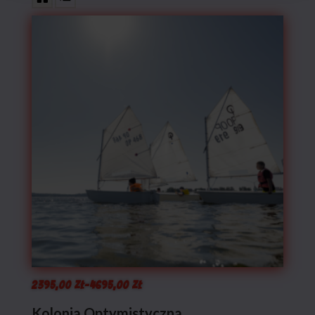
Zakres
2395,00
zł
–
4695,00
zł
cen:
Kolonia Optymistyczna