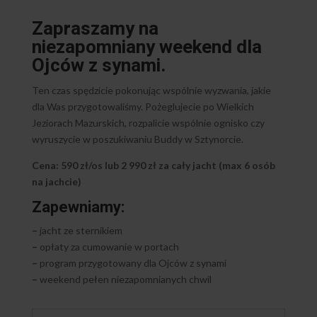
Zapraszamy na
niezapomniany weekend dla
Ojców z synami.
Ten czas spędzicie pokonując wspólnie wyzwania, jakie
dla Was przygotowaliśmy. Pożeglujecie po Wielkich
Jeziorach Mazurskich, rozpalicie wspólnie ognisko czy
wyruszycie w poszukiwaniu Buddy w Sztynorcie.
Cena: 590 zł/os lub 2 990 zł za cały jacht (max 6 osób
na jachcie)
Zapewniamy:
–
jacht ze sternikiem
–
opłaty za cumowanie w portach
–
program przygotowany dla Ojców z synami
–
weekend pełen niezapomnianych chwil