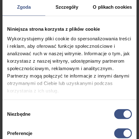
Zgoda
Szczegóły
O plikach cookies
Cena zawiera
Niniejsza strona korzysta z plików cookie
Rejs i nocleg na jachcie
Wykorzystujemy pliki cookie do spersonalizowania treści
Zakwaterowanie
i reklam, aby oferować funkcje społecznościowe i
Program
analizować ruch w naszej witrynie. Informacje o tym, jak
korzystasz z naszej witryny, udostępniamy partnerom
Opiekę kadry
społecznościowym, reklamowym i analitycznym.
Opłaty portowe
Partnerzy mogą połączyć te informacje z innymi danymi
otrzymanymi od Ciebie lub uzyskanymi podczas
Ubezpieczenie NNW
korzystania z ich usług.
Płatne dodatkowo
Wybór
Dojazd
Niezbędne
zgody
Atrakcje i opcje dodatkowe
Preferencje