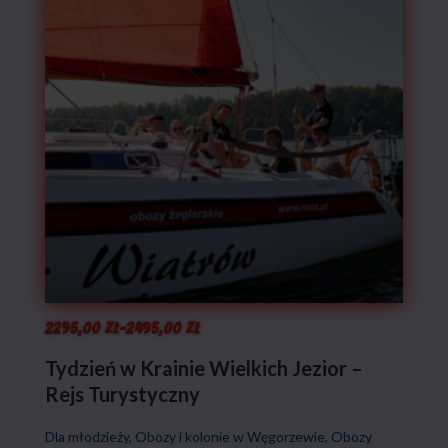
Zakres
2295,00
zł
–
2495,00
zł
cen:
Tydzień w Krainie Wielkich Jezior –
Rejs Turystyczny
od
2295,00 zł
Dla młodzieży
,
Obozy i kolonie w Węgorzewie
,
Obozy