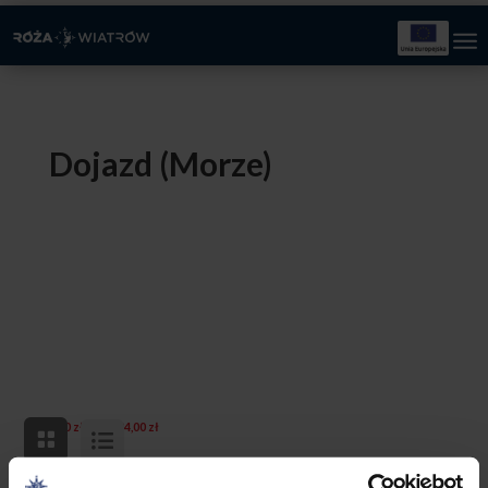
Dojazd (Morze)
Zakres
–
0,00
zł
184,00
zł
cen:
od