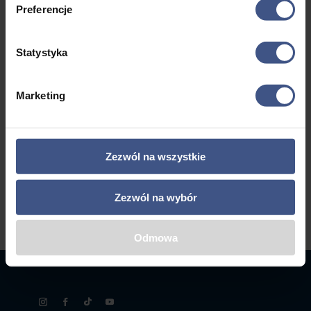
4099,00 zł
Preferencje
a
Statystyka
←
1
2
3
…
6
7
8
Marketing
9
10
→
Zezwól na wszystkie
Zezwól na wybór
Odmowa