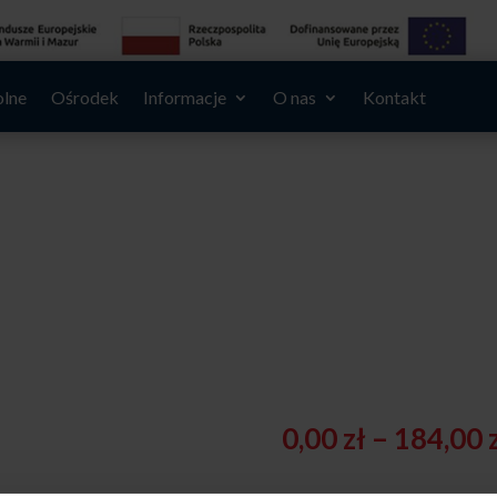
olne
Ośrodek
Informacje
O nas
Kontakt
0,00
zł
–
184,00