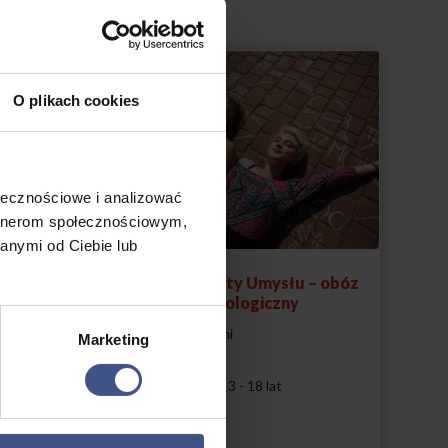
0,00 zł
do
184,00 zł
O plikach cookies
ołecznościowe i analizować
artnerom społecznościowym,
anymi od Ciebie lub
terynaryjny
Sekrety Umysłu – obóz
psychologiczny
ł
10, 8 dni
Marketing
Wiek: 13 - 18 lat
Morze
18 lat