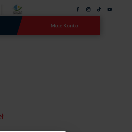
Moje Konto
Zakres
zł
cen:
od