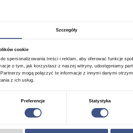
Szczegóły
 plików cookie
do spersonalizowania treści i reklam, aby oferować funkcje sp
ormacje o tym, jak korzystasz z naszej witryny, udostępniamy p
Partnerzy mogą połączyć te informacje z innymi danymi otrzym
nia z ich usług.
ny dla
Obóz samoobrony dla
Obóz we
dziewczyn
2699,00
zł
2799,00
z
Preferencje
Statystyka
10, 8 dni
10, 8 dni
Wiek: 13 - 17 lat
Wiek: 13 - 
Morze
Morze