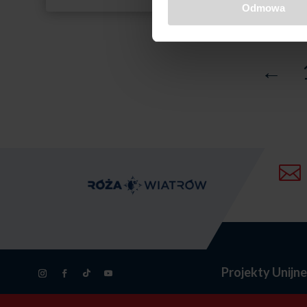
Odmowa
←

Projekty Unijn