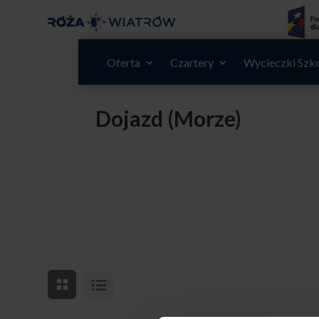
Oferta
Czartery
Wycieczki Szk
Dojazd (Morze)