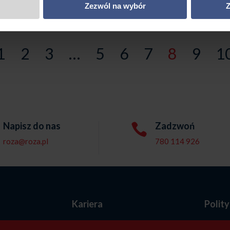
Zezwól na wybór
Z
1
2
3
…
5
6
7
8
9
1
Napisz do nas
Zadzwoń

roza@roza.pl
780 114 926
e
Kariera
Polit