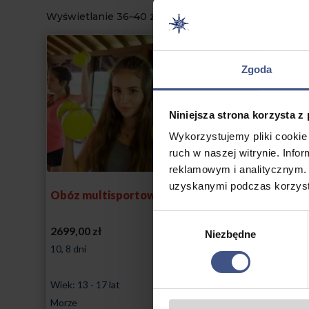
Wyświetlanie 36–40 z 46 wyników
Zgoda
Niniejsza strona korzysta z
Wykorzystujemy pliki cookie 
ruch w naszej witrynie. Inf
reklamowym i analitycznym. 
uzyskanymi podczas korzysta
Obóz multisportowców
Obóz samoobro
chłopaków
Wybór
2699,00
zł
2699,00
zł
Niezbędne
zgody
10, 8 dni
10, 8 dni
Wiek: 13 - 17 lat
Wiek: 13 - 18 lat
Morze