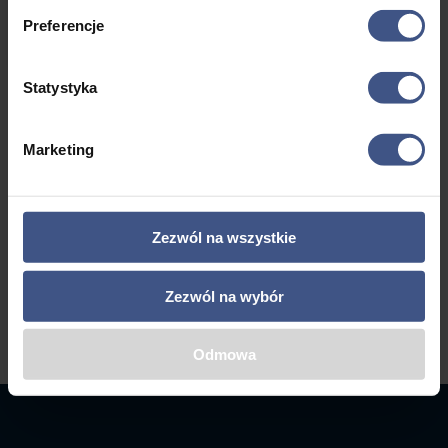
Zagranic
Preferencje
a
Statystyka
←
1
2
3
…
7
8
9
Marketing
10
Zezwól na wszystkie
Zezwól na wybór
Odmowa