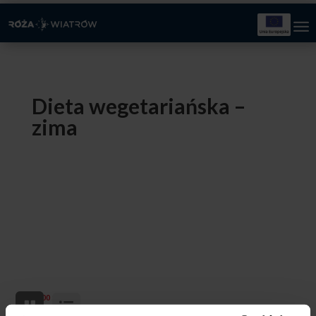
Dieta wegetariańska –
zima
80,00
zł