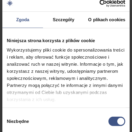
Wyświetlanie 46–46 z 46 wyników
Zgoda
Szczegóły
O plikach cookies
PROMOCJA
Niniejsza strona korzysta z plików cookie
Wykorzystujemy pliki cookie do spersonalizowania treści
Biała Szkoła –
i reklam, aby oferować funkcje społecznościowe i
Obóz
analizować ruch w naszej witrynie. Informacje o tym, jak
narciarsko-
snowboardowy
korzystasz z naszej witryny, udostępniamy partnerom
na Słowacji 11-
społecznościowym, reklamowym i analitycznym.
18 lat
Partnerzy mogą połączyć te informacje z innymi danymi
otrzymanymi od Ciebie lub uzyskanymi podczas
2599,00
zł
korzystania z ich usług.
Pierwotna
2299,00
zł
cena
Aktualna
5 dni
Wybór
wynosiła:
cena
Niezbędne
zgody
Wiek: 11
2599,00 zł.
wynosi:
- 18 lat
2299,00 zł.