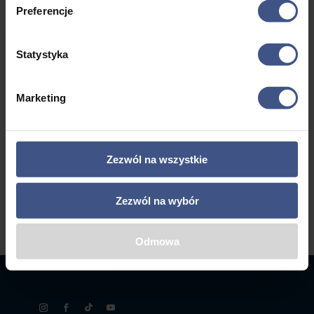
Mazury
Mazury
- 18 lat
18+
do
do
Preferencje
Mazury
Mazury
2495,00 zł
2395,00 zł
Statystyka
←
1
2
3
4
5
…
8
Marketing
9
10
→
Zezwól na wszystkie
Zezwól na wybór
Odmowa