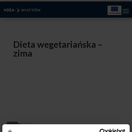
Dieta wegetariańska –
zima
80,00
zł