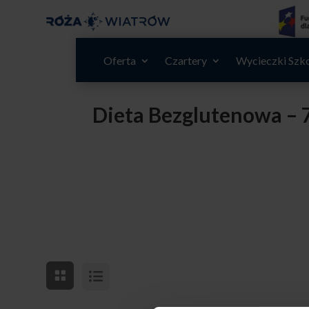
Oferta
Czartery
Wycieczki Szk
Dieta Bezglutenowa – 7