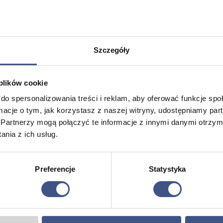
PROMOCJA
Szczegóły
 plików cookie
do spersonalizowania treści i reklam, aby oferować funkcje sp
ormacje o tym, jak korzystasz z naszej witryny, udostępniamy p
Partnerzy mogą połączyć te informacje z innymi danymi otrzym
nia z ich usług.
bóz
Rejs Rodzinny
Obóz Żegl
dni
Zakres
3995,00
zł
–
5995,00
zł
2195,00
z
Preferencje
Statystyka
cen:
8 dni
7 dni
od
Wiek: 0 - 101 lat
Wiek: 11 - 
3995,00 zł
Mazury
Mazury
do