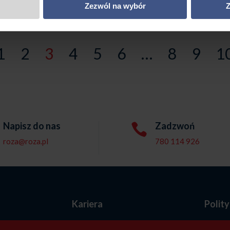
Zezwól na wybór
Z
5995,00 zł
1
2
3
4
5
6
…
8
9
1
Napisz do nas
Zadzwoń

roza@roza.pl
780 114 926
e
Kariera
Polit