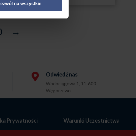
ezwól na wszystkie
2295,00 zł
0
→
Odwiedź nas

Wodociągowa 1, 11-600
Węgorzewo
yka Prywatności
Warunki Uczestnictwa