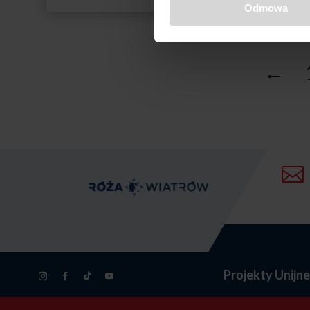
Odmowa
2395,00 zł
←

Projekty Unijn