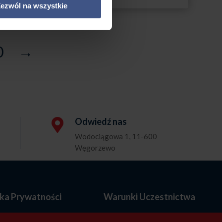
ezwól na wszystkie
2295,00 zł
0
→
Odwiedź nas

Wodociągowa 1, 11-600
Węgorzewo
yka Prywatności
Warunki Uczestnictwa