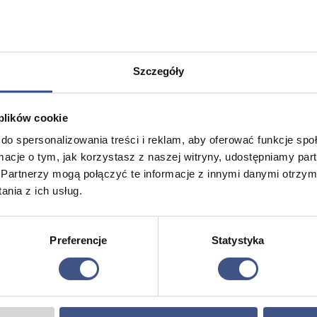
PROMOCJA
Szczegóły
 plików cookie
do spersonalizowania treści i reklam, aby oferować funkcje sp
ormacje o tym, jak korzystasz z naszej witryny, udostępniamy p
Partnerzy mogą połączyć te informacje z innymi danymi otrzym
nia z ich usług.
bóz
Rejs Rodzinny
Obóz Żegl
dni
Zakres
3995,00
zł
–
5995,00
zł
2195,00
z
Preferencje
Statystyka
cen:
8 dni
7 dni
od
Wiek: 0 - 101 lat
Wiek: 11 - 
3995,00 zł
Mazury
Mazury
do