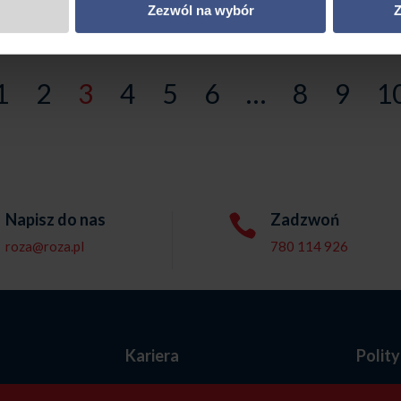
Zezwól na wybór
Z
5995,00 zł
1
2
3
4
5
6
…
8
9
1
Napisz do nas
Zadzwoń

roza@roza.pl
780 114 926
e
Kariera
Polit