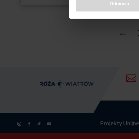
Odmowa
2395,00 zł
←

Projekty Unijn