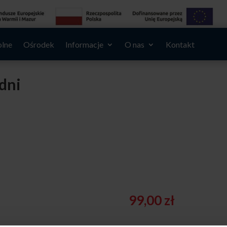
olne
Ośrodek
Informacje
O nas
Kontakt
 dni
99,00
zł