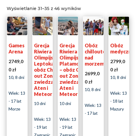
Wyświetlanie 31–35 z 46 wyników
Games
Grecja
Grecja
Obóz
Obóz
Arena
Riwiera
Riwiera
chilloutowy
medyczny
Olimpijska
Olimpijska
nad
2749,0
2799,0
Leptokaria-
Platamonas
morzem
0
zł
0
zł
obóz Chill
– obóz Chill
2699,0
out Zone ze
out Zone ze
10, 8 dni
10, 8 dni
0
zł
zwiedzaniem
zwiedzaniem
Aten i
Aten i
10, 8 dni
Wiek: 13
Wiek: 13
Meteorów
Meteorów
- 17 lat
- 18 lat
10 dni
10 dni
Wiek: 13
Morze
Mazury
- 17 lat
Wiek: 13
Wiek: 13
- 19 lat
- 19 lat
Zagranic
Zagranic