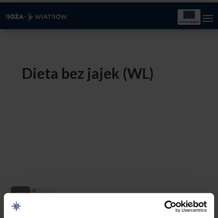
Dieta bez jajek (WL)
200,00
zł