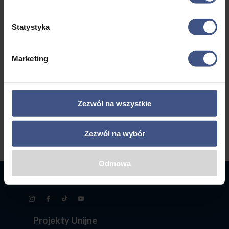
Statystyka
←
1
2
3
4
5
6
…
Marketing
8
9
10
→
Zezwól na wszystkie
Zezwól na wybór
Odmowa
Projekty Unijne