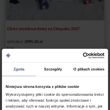
Obóz snowboardowy na Chopoku 2027
Pierwotna
Aktualna
2995,00
zł
3295,00
zł
cena
cena
8 dni
wynosiła:
wynosi:
Wiek: 11 - 18 lat
3295,00 zł.
2995,00 zł.
Zagranica
Zgoda
Szczegóły
O plikach cookies
Niniejsza strona korzysta z plików cookie
PROMOCJA
Wykorzystujemy pliki cookie do spersonalizowania treści
i reklam, aby oferować funkcje społecznościowe i
analizować ruch w naszej witrynie. Informacje o tym, jak