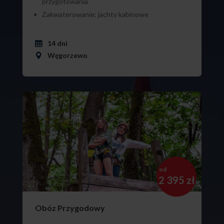
przygotowania
Zakwaterowanie: jachty kabinowe
14 dni
Węgorzewo
od
2 395 zł
Obóz Przygodowy