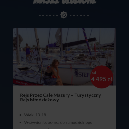

od
4 495 zł
Rejs Przez Całe Mazury – Turystyczny
Rejs Młodzieżowy
Wiek: 13-18
Wyżywienie: pełne, do samodzielnego