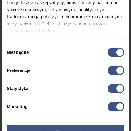
korzystasz z naszej witryny, udostępniamy partnerom
społecznościowym, reklamowym i analitycznym.
Partnerzy mogą połączyć te informacje z innymi danymi
otrzymanymi od Ciebie lub uzyskanymi podczas
korzystania z ich usług.
Wybór
Niezbędne
zgody
Preferencje
Statystyka
Obóz narciarski na Chopoku 2027
Marketing
Pierwotna
Aktualna
2995,00
zł
3295,00
zł
cena
cena
8 dni
wynosiła:
wynosi: