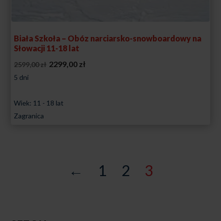
Biała Szkoła – Obóz narciarsko-snowboardowy na
Słowacji 11-18 lat
Pierwotna
Aktualna
2299,00
zł
2599,00
zł
cena
cena
5 dni
wynosiła:
wynosi:
Wiek: 11 - 18 lat
2599,00 zł.
2299,00 zł.
Zagranica
←
1
2
3