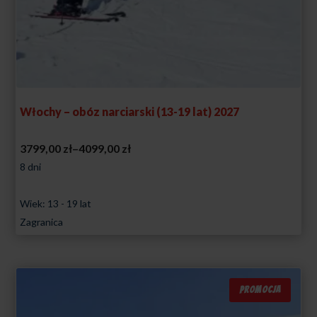
Włochy – obóz narciarski (13-19 lat) 2027
Zakres
3799,00
zł
–
4099,00
zł
cen:
8 dni
od
Wiek: 13 - 19 lat
3799,00 zł
Zagranica
do
4099,00 zł
PROMOCJA