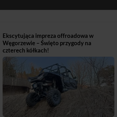
Ekscytująca impreza offroadowa w
Węgorzewie – Święto przygody na
czterech kółkach!