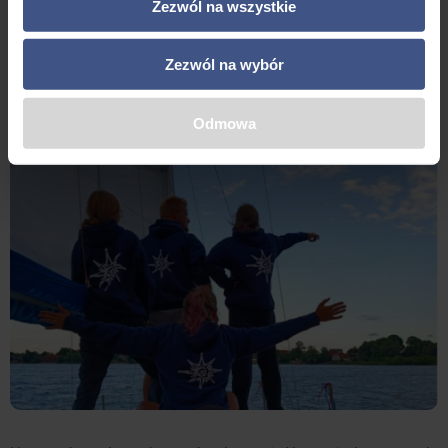
Zezwól na wszystkie
Zezwól na wybór
Odmowa
Nasze wpisy mają przekazywać realną wartość w postaci pomocnych
informacji, które pomogą rozwiać Twoje jakiekolwek wątpliwości
dotyczące wyjazdów.
Newsletter
Jeżeli chcesz otrzymywać informacje o promocjach na nasze
wyjazdy, to zapisz się tu 🙂