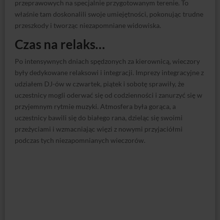
przeprawowych na specjalnie przygotowanym terenie. To
właśnie tam doskonalili swoje umiejętności, pokonując trudne
przeszkody i tworząc niezapomniane widowiska.
Czas na relaks…
Po intensywnych dniach spędzonych za kierownicą, wieczory
były dedykowane relaksowi i integracji. Imprezy integracyjne z
udziałem DJ-ów w czwartek, piątek i sobotę sprawiły, że
uczestnicy mogli oderwać się od codzienności i zanurzyć się w
przyjemnym rytmie muzyki. Atmosfera była gorąca, a
uczestnicy bawili się do białego rana, dzieląc się swoimi
przeżyciami i wzmacniając więzi z nowymi przyjaciółmi
podczas tych niezapomnianych wieczorów.
Cieszy fakt, że impreza przebiegła bez żadnych niemiłych
niespodzianek czy sytuacji niebezpiecznych. Choć błoto było
nieodłącznym elementem offroadowych przejażdżek, to