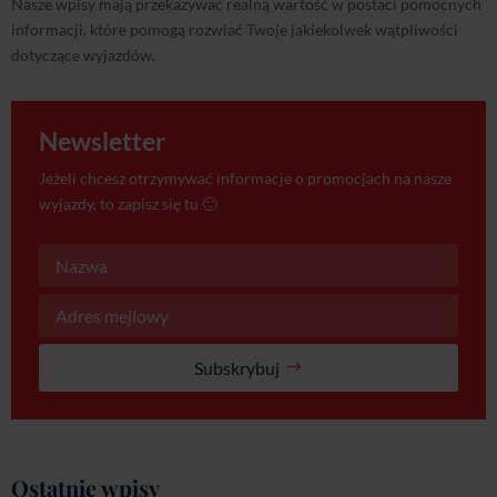
Subskrybuj
Ostatnie wpisy
Tygodniowy obóz – czy warto jechać na
jeden tydzień?
lip 29, 2026
Jak spakować się na Młodzieżowy Rejs w
Chorwacji?
cze 30, 2026