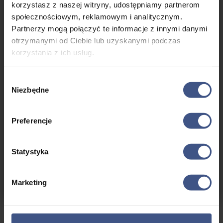
znajomości i wspólne świętowanie przygody. Jeśli szukasz
korzystasz z naszej witryny, udostępniamy partnerom
dawki adrenaliny i niezapomnianych emocji na czterech
społecznościowym, reklamowym i analitycznym.
kółkach, to impreza w Węgorzewie jest miejscem, które musisz
Partnerzy mogą połączyć te informacje z innymi danymi
odwiedzić.
Niech offroadowa przygoda rozpocznie się już
otrzymanymi od Ciebie lub uzyskanymi podczas
teraz!
korzystania z ich usług.
Wybór
Niezbędne
zgody
←
Poprzedni Wpis
Następny Wpis
→
Preferencje
Co znajdziesz na naszym blogu?
Statystyka
Marketing