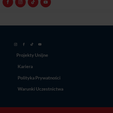
Polityka Prywatności
Warunki Uczestnictwa
© 2026 Róża Wiatrów | All Rights Reserved
Ta strona jest chroniona przez reCAPTCHA. Obowiązuje
Polityka
prywatności
i
Warunki korzystania z usługi Google.