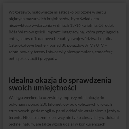
Węgorzewo, malownicze miasteczko położone w sercu
pięknych mazurskich krajobrazów, było świadkiem
niezwykłego wydarzenia w dniach 13-16 kwietnia. Ośrodek
Róża Wiatrów gościł imprezę integracyjną, która przyciągnęła
entuzjastów offroadowych z całego województwa i okolic.
Czterokołowe bestie – ponad 80 pojazdów ATV i UTV –
zdominowały tereny i stworzyły niezapomnianą atmosferę
pełną ekscytacji i przygody.
Idealna okazja do sprawdzenia
swoich umiejętności
W ciągu weekendu uczestnicy imprezy mieli okazję do
pokonania ponad 200 kilometrów po okolicznych drogach
szutrowych, gdzie mogli w pełni oddać się wrażeniom z jazdy w
terenie. Nieustraszeni kierowcy nie tylko cieszyli się widokami
pięknej natury, ale także wzięli udział w konkurencjach