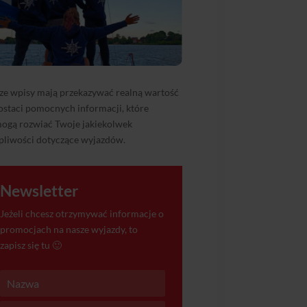
ze wpisy mają przekazywać realną wartość
ostaci pomocnych informacji, które
ogą rozwiać Twoje jakiekolwek
pliwości dotyczące wyjazdów.
Newsletter
Jeżeli chcesz otrzymywać informacje o
promocjach na nasze wyjazdy, to
zapisz się tu 🙂