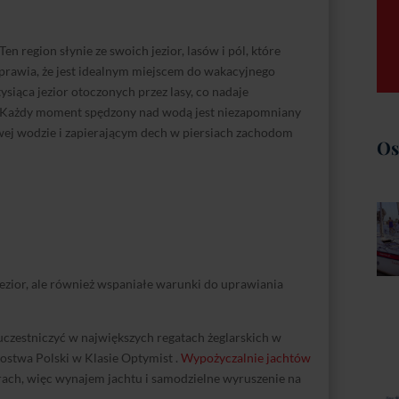
en region słynie ze swoich jezior, lasów i pól, które
sprawia, że jest idealnym miejscem do wakacyjnego
ysiąca jezior otoczonych przez lasy, co nadaje
. Każdy moment spędzony nad wodą jest niezapomniany
ej wodzie i zapierającym dech w piersiach zachodom
Os
 jezior, ale również wspaniałe warunki do uprawiania
 uczestniczyć w największych regatach żeglarskich w
zostwa Polski w Klasie Optymist .
Wypożyczalnie jachtów
rach, więc wynajem jachtu i samodzielne wyruszenie na