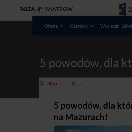
Oferta
Czartery
Wycieczki Szko
5 powodów, dla k
/
/
Home
Blog
5 powodów, dla 
5 powodów, dla któ
na Mazurach!