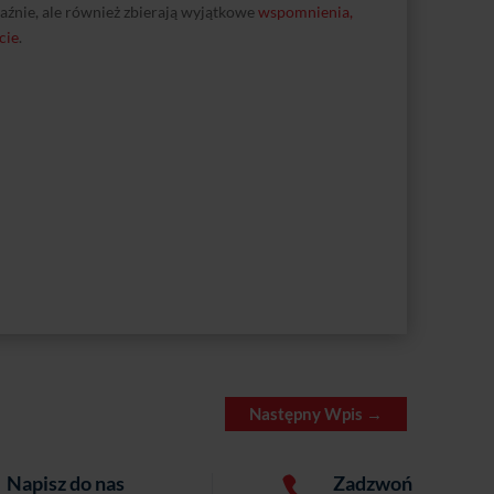
jaźnie, ale również zbierają wyjątkowe
wspomnienia,
cie
.
Następny Wpis
→
Napisz do nas
Zadzwoń
