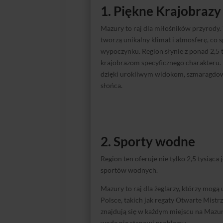
1. Piękne Krajobrazy
Mazury to raj dla miłośników przyrody. T
tworzą unikalny klimat i atmosferę, co 
wypoczynku. Region słynie z ponad 2,5 t
krajobrazom specyficznego charakteru
dzięki urokliwym widokom, szmaragdow
słońca.
2. Sporty wodne
Region ten oferuje nie tylko 2,5 tysiąca
sportów wodnych.
Mazury to raj dla żeglarzy, którzy mogą
Polsce, takich jak regaty Otwarte Mistr
znajdują się w każdym miejscu na Mazu
wodę nie stanowi problemu.