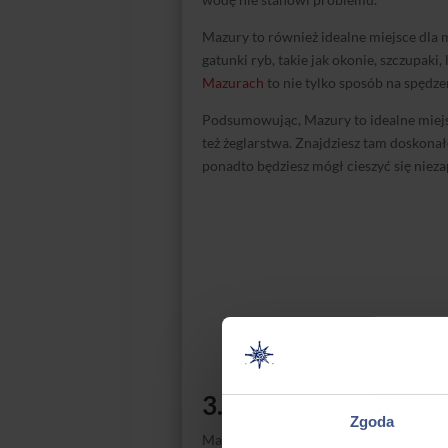
Mazury to również idealne miejsce dla 
gatunki ryb, takie jak okonie, szczupaki,
Mazurach
to nie tylko sposób na spędze
Podsumowując, Mazury to idealne miej
też żeglarstwa. Znajdziesz tam doskona
ponadto będziesz mógł cieszyć się nie
3. Trasy rowerowe
Zgoda
Mazury oferują różnorodne trasy rower