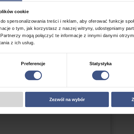
Można wybrać się na relaksującą przejażdżkę po
kne krajobrazy i oddychając świeżym powietrzem.
 plików cookie
szych wyzwań, dostępne są trasy, które prowadzą przez
do spersonalizowania treści i reklam, aby oferować funkcje sp
ewa znajduje się wiele malowniczych tras, które
ormacje o tym, jak korzystasz z naszej witryny, udostępniamy p
pola i malownicze wsie.
Partnerzy mogą połączyć te informacje z innymi danymi otrzym
nia z ich usług.
h na Mazurach
organizowane są również wycieczki
mę integracji i przygody. Podczas tych wycieczek
nowych ludzi, wspólnie odkrywać piękno Mazur i
Preferencje
Statystyka
Zezwól na wybór
Z