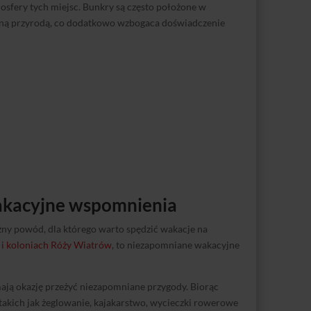
mosfery tych miejsc. Bunkry są często położone w
kną przyrodą, co dodatkowo wzbogaca doświadczenie
akacyjne wspomnienia
żny powód, dla którego warto spędzić wakacje na
 i koloniach Róży Wiatrów
, to niezapomniane wakacyjne
mają okazję przeżyć niezapomniane przygody. Biorąc
akich jak żeglowanie, kajakarstwo, wycieczki rowerowe