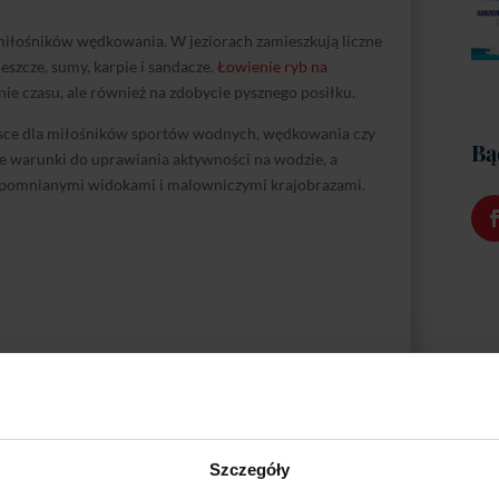
miłośników wędkowania. W jeziorach zamieszkują liczne
 leszcze, sumy, karpie i sandacze.
Łowienie ryb na
nie czasu, ale również na zdobycie pysznego posiłku.
sce dla miłośników sportów wodnych, wędkowania czy
Bą
łe warunki do uprawiania aktywności na wodzie, a
zapomnianymi widokami i malowniczymi krajobrazami.
Szczegóły
owe, dostosowane zarówno dla początkujących, jak i dla