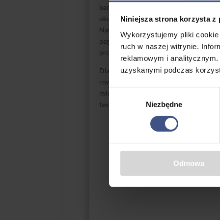
bardziej doświadczonych rowerzystów. 
okolicznych jeziorach, podziwiając pię
Niniejsza strona korzysta z
Natomiast dla tych, którzy szukają więk
Wykorzystujemy pliki cookie 
pagórki i wzniesienia. W okolicy Węgorz
ruch w naszej witrynie. Inf
prowadzą przez urokliwe lasy, rozległe 
reklamowym i analitycznym. 
uzyskanymi podczas korzysta
Dla uczestników
obozów młodzieżowyc
rowerowe, które stanowią doskonałą for
Wybór
młodzi rowerzyści mają szansę poznać 
tworzyć niezapomniane chwile.
Niezbędne
zgody
Odmowa