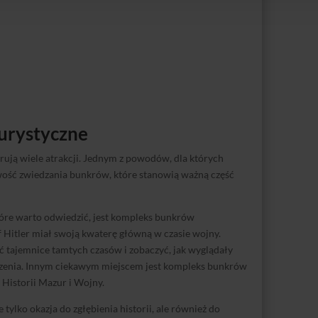
turystyczne
rują wiele atrakcji. Jednym z powodów, dla których
wość zwiedzania bunkrów, które stanowią ważną część
tóre warto odwiedzić, jest kompleks bunkrów
f Hitler miał swoją kwaterę główną w czasie wojny.
ć tajemnice tamtych czasów i zobaczyć, jak wyglądały
toczenia. Innym ciekawym miejscem jest kompleks bunkrów
Historii Mazur i Wojny.
ylko okazja do zgłębienia historii, ale również do