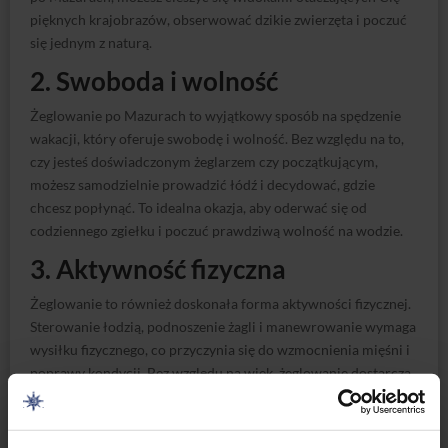
pięknych krajobrazów, obserwować dzikie zwierzęta i poczuć
się jednym z naturą.
2. Swoboda i wolność
Żeglowanie po Mazurach to wyjątkowy sposób na spędzenie
wakacji, który oferuje swobodę i wolność. Bez względu na to,
czy jesteś doświadczonym żeglarzem czy początkującym,
możesz samodzielnie prowadzić łódź i decydować, gdzie
chcesz popłynąć. To idealna okazja, aby oderwać się od
codziennego zgiełku i poczuć prawdziwą wolność na wodzie.
3. Aktywność fizyczna
Żeglowanie to również doskonała forma aktywności fizycznej.
Sterowanie łodzią, podnoszenie żagli i manewrowanie wymaga
wysiłku fizycznego, co przyczynia się do wzmocnienia mięśni i
poprawy kondycji. Bez względu na wiek, żeglowanie dostarcza
radości z ruchu i pozwala na aktywne spędzanie czasu na
świeżym powietrzu.