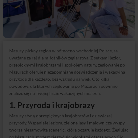
Mazury, piękny region w północno-wschodniej Polsce, są
uważane za raj dla miłośników żeglarstwa. Z setkami jezior,
przepięknymi krajobrazami i spokojem natury, żeglowanie po
Mazurach oferuje niezapomniane doświadczenia i wakacyjną
przygodę dla każdego, bez względu na wiek. Oto kilka
powodów, dla których żeglowanie po Mazurach powinno
znaleźć się na Twojej liście wakacyjnych marzeń.
1. Przyroda i krajobrazy
Mazury słyną z przepięknych krajobrazów i dziewiczej
przyrody. Wspaniałe jeziora, zielone lasy i malownicze wyspy
tworzą niesamowitą scenerię, która oczaruje każdego. Żeglując
po Mazurach, możesz cieszyć się widokami otaczających Cię