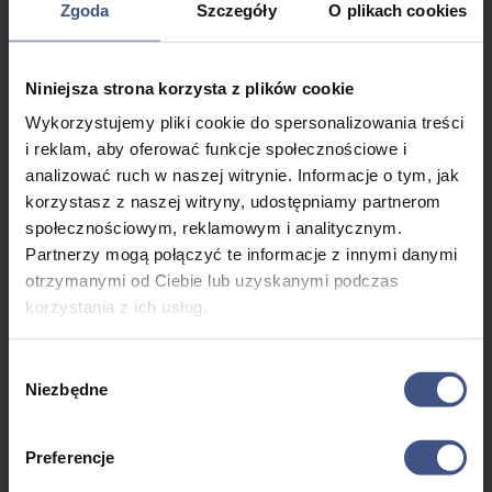
4. Rozwój umiejętności
Zgoda
Szczegóły
O plikach cookies
Dla osób, które jeszcze nie mają doświadczenia w żeglowaniu,
Mazury są doskonałym miejscem do nauki. Szkoły żeglarskie i
Niniejsza strona korzysta z plików cookie
instruktorzy oferują kursy dla początkujących, gdzie można
Wykorzystujemy pliki cookie do spersonalizowania treści
zdobyć podstawowe umiejętności żeglarskie i odkryć pasję do
i reklam, aby oferować funkcje społecznościowe i
tej formy aktywności. Żeglowanie po Mazurach to szansa na
rozwijanie się i zdobywanie nowych umiejętności.
analizować ruch w naszej witrynie. Informacje o tym, jak
korzystasz z naszej witryny, udostępniamy partnerom
5. Spokój i relaks
społecznościowym, reklamowym i analitycznym.
Partnerzy mogą połączyć te informacje z innymi danymi
Mazury są znane z pięknych, cichych miejsc, gdzie można
odpocząć i zrelaksować się. Pływanie po jeziorach, słuchanie
otrzymanymi od Ciebie lub uzyskanymi podczas
szumu fal i oddychanie świeżym powietrzem mają kojący
korzystania z ich usług.
wpływ na umysł i ciało. Żeglowanie po Mazurach to doskonały
sposób na oderwanie się od stresu i codziennych trosk, aby
Wybór
naprawdę zanurzyć się w atmosferze spokoju i relaksu.
Niezbędne
zgody
6. Rodzinne przygody
Preferencje
Żeglowanie po Mazurach to wspaniała opcja dla rodzin. Bez
względu na wiek –
żłobek
, przedszkole, czy uniwersytet