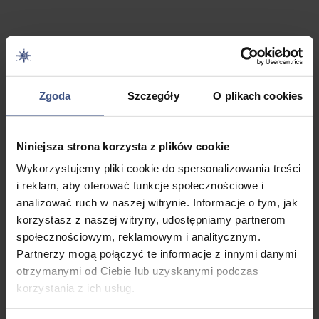
Zgoda
Szczegóły
O plikach cookies
Wyświetlanie 26–30 z 46 wyników
Niniejsza strona korzysta z plików cookie
Wykorzystujemy pliki cookie do spersonalizowania treści
i reklam, aby oferować funkcje społecznościowe i
Malta –
HISZPANIA:
Bułgaria
CSI – obóz
Czarnogór
analizować ruch w naszej witrynie. Informacje o tym, jak
Bugibba –
BLANES –
Złote
kryminalistyczny
– Dobra
korzystasz z naszej witryny, udostępniamy partnerom
obóz
BARCELONA,
Piaski –
Voda –
2699,0
rekreacyjny
FRANCJA:
obóz
obóz Chill
społecznościowym, reklamowym i analitycznym.
0
zł
– wylot z
Eurodisneyland
Chill
out Zone
Partnerzy mogą połączyć te informacje z innymi danymi
Warszawy,
+ Paryż,
Out
10, 8 dni
otrzymanymi od Ciebie lub uzyskanymi podczas
10 dni
Wrocławia,
Włochy
Zone
korzystania z ich usług.
Krakowa,
GARDALAND,
10 dni
Wiek: 13
Gdańska
obóz
Wiek: 13