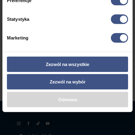
Preferencje
2495,00 zł
2395,00 zł
Statystyka
←
1
2
3
4
5
…
8
Marketing
9
10
→
Zezwól na wszystkie
Zezwól na wybór
Odmowa