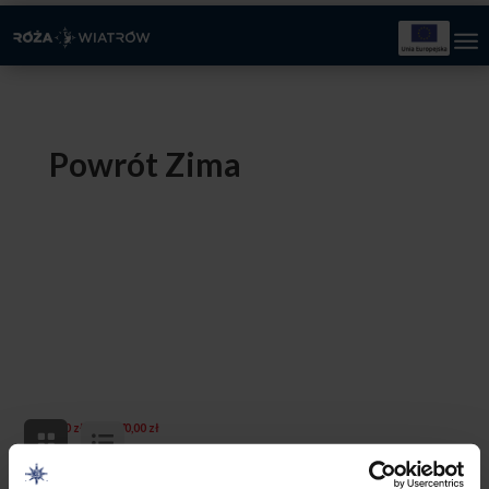
Powrót Zima
Zakres
–
0,00
zł
170,00
zł
cen:
od