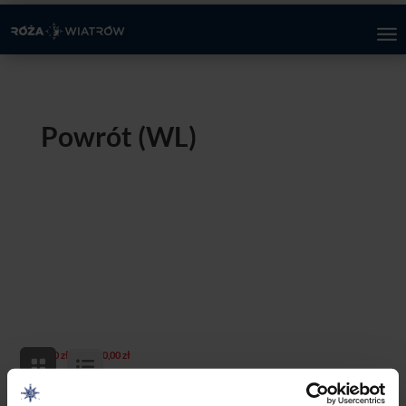
Powrót (WL)
Zakres
–
0,00
zł
170,00
zł
cen:
od