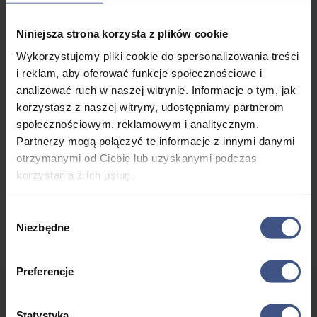
wiadomości wymaganych do zdania egzaminu na
podstawowy stopień żeglarski. Podręcznik jest zalecany
Niniejsza strona korzysta z plików cookie
przez Komisję Szkolenia Polskiego Związku Żeglarskiego i
Wykorzystujemy pliki cookie do spersonalizowania treści
może być wykorzystywany zarówno przez wykładowców
oraz organizatorów szkolenia żeglarskiego, jak i przez
i reklam, aby oferować funkcje społecznościowe i
przyszłych żeglarzy. Obowiązkowa lektura dla wszystkich
analizować ruch w naszej witrynie. Informacje o tym, jak
pragnących zdobyć podstawowe uprawnienia żeglarskie i
korzystasz z naszej witryny, udostępniamy partnerom
dla tych, którzy chcą doskonalić swoje umiejętności.
społecznościowym, reklamowym i analitycznym.
Partnerzy mogą połączyć te informacje z innymi danymi
otrzymanymi od Ciebie lub uzyskanymi podczas
korzystania z ich usług.
Wybór
Niezbędne
zgody
Wyświetlanie 1–5 z 46 wyników
Preferencje
PROMOCJA
PROMOCJA
PROMOCJA
PROMOCJA
PROMOCJA
Statystyka