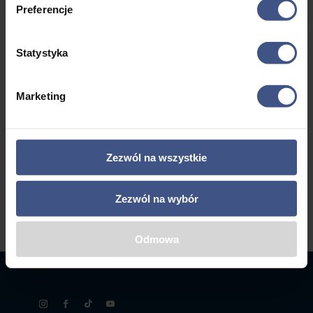
Preferencje
a
a
Statystyka
←
1
2
3
4
5
6
7
Marketing
8
9
10
→
Zezwól na wszystkie
Zezwól na wybór
Odmowa