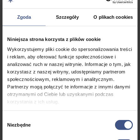
0,00 zł
do
Wyświetlanie 31–35 z 46 wyników
170,00 zł
Zgoda
Szczegóły
O plikach cookies
Niniejsza strona korzysta z plików cookie
Games
Grecja
Grecja
Obóz
Obóz
Wykorzystujemy pliki cookie do spersonalizowania treści
Arena
Riwiera
Riwiera
chilloutowy
medyczny
i reklam, aby oferować funkcje społecznościowe i
Olimpijska
Olimpijska
nad
2749,0
2799,0
analizować ruch w naszej witrynie. Informacje o tym, jak
Leptokaria-
Platamonas
morzem
korzystasz z naszej witryny, udostępniamy partnerom
0
zł
0
zł
obóz Chill
– obóz Chill
2699,0
out Zone ze
out Zone ze
społecznościowym, reklamowym i analitycznym.
10, 8 dni
10, 8 dni
0
zł
zwiedzaniem
zwiedzaniem
Partnerzy mogą połączyć te informacje z innymi danymi
Aten i
Aten i
10, 8 dni
otrzymanymi od Ciebie lub uzyskanymi podczas
Wiek: 13
Wiek: 13
Meteorów
Meteorów
korzystania z ich usług.
- 17 lat
- 18 lat
10 dni
10 dni
Wiek: 13
Morze
Mazury
- 17 lat
Wybór
Wiek: 13
Wiek: 13
Niezbędne
zgody
- 19 lat
- 19 lat
Zagranic
Zagranic