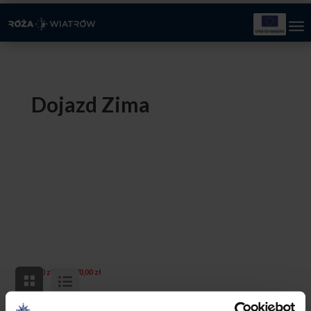
Dojazd Zima
Zakres
–
0,00
zł
170,00
zł
cen:
od