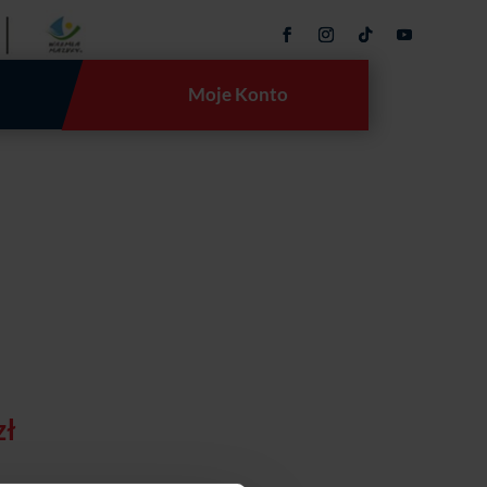
Moje Konto
Zakres
zł
cen:
od