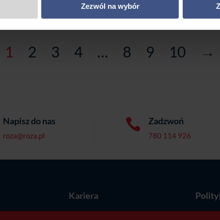
Zezwól na wybór
Z
1
2
3
4
…
8
9
10
→
Napisz do nas
Zadzwoń

roza@roza.pl
780 114 926
e
Kariera
Polit