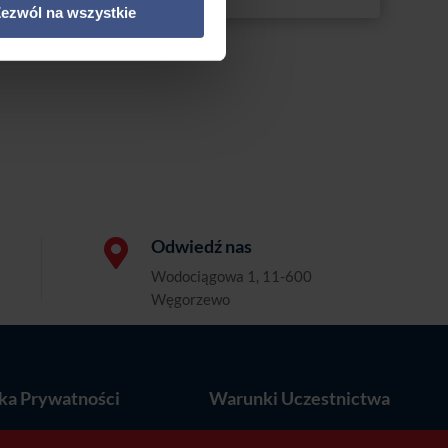
ezwól na wszystkie
4695,00 zł
Odwiedź nas

Wodociągowa 1, 11-600
Węgorzewo
yka Prywatności
Warunki Uczestnictwa