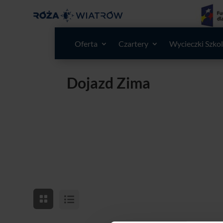
Oferta
Czartery
Wycieczki Szko
Dojazd Zima