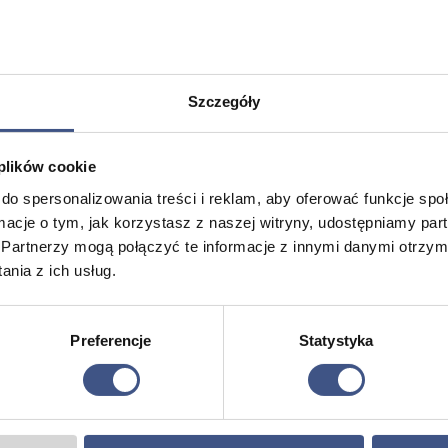
ROMOCJA
PROMOCJA
Szczegóły
 plików cookie
do spersonalizowania treści i reklam, aby oferować funkcje sp
ormacje o tym, jak korzystasz z naszej witryny, udostępniamy p
Partnerzy mogą połączyć te informacje z innymi danymi otrzym
nia z ich usług.
js
Obóz Żeglarski Chill – 14
Półkoloni
 20 Lat
dni
Przygod
tna
Aktualna
Pierwotna
Aktualna
0
zł
4195,00
zł
4295,00
zł
1190,00
zł
Preferencje
Statystyka
cena
cena
cena
14 dni
5 dni
a:
wynosi:
wynosiła:
wynosi:
 zł.
2495,00 zł.
Wiek: 11 - 17
4295,00 zł.
4195,00 zł.
Wiek: 7 - 13
Mazury
Mazury