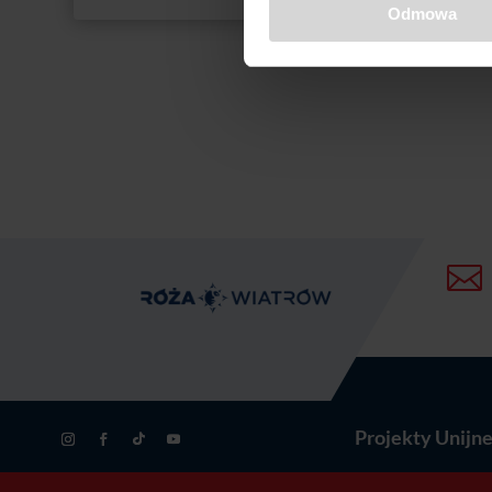
Odmowa
4695,00 zł

Projekty Unijn