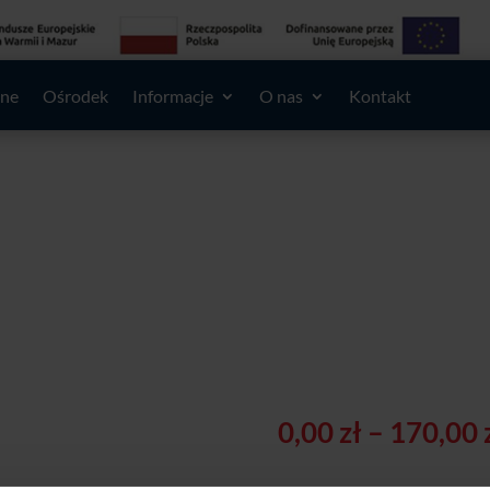
lne
Ośrodek
Informacje
O nas
Kontakt
0,00
zł
–
170,00