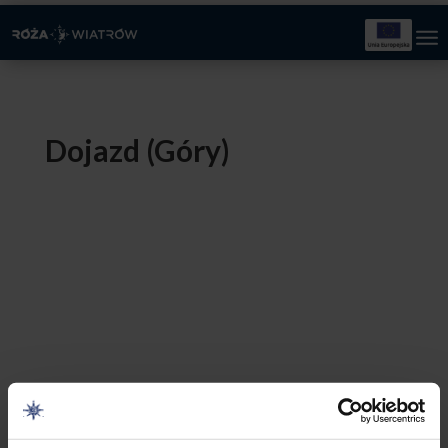
Dojazd (Góry)
Zakres
–
0,00
zł
184,00
zł
cen:
od