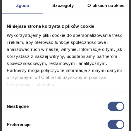
0,00 zł
Zgoda
Szczegóły
O plikach cookies
do
Wyświetlanie 36–40 z 46 wyników
184,00 zł
Niniejsza strona korzysta z plików cookie
Wykorzystujemy pliki cookie do spersonalizowania treści
i reklam, aby oferować funkcje społecznościowe i
Obóz
Obóz
Obóz
Obóz
Sekrety
analizować ruch w naszej witrynie. Informacje o tym, jak
multisportowców
samoobrony
samoobrony
weterynaryjny
Umysłu – 
dla
dla
psychologi
korzystasz z naszej witryny, udostępniamy partnerom
2699,0
2799,0
chłopaków
dziewczyn
społecznościowym, reklamowym i analitycznym.
10, 8 dni
0
zł
0
zł
Partnerzy mogą połączyć te informacje z innymi danymi
2699,0
2699,0
10, 8 dni
10, 8 dni
otrzymanymi od Ciebie lub uzyskanymi podczas
0
zł
0
zł
Wiek: 13
korzystania z ich usług.
10, 8 dni
10, 8 dni
- 18 lat
Wiek: 13
Wiek: 13
Morze
- 17 lat
- 18 lat
Wybór
Wiek: 13
Wiek: 13
Morze
Morze
Niezbędne
zgody
- 18 lat
- 17 lat
Morze
Preferencje