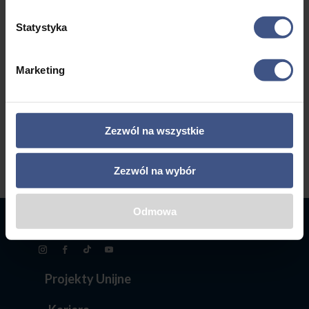
Statystyka
←
1
2
3
…
5
6
7
Marketing
8
9
10
→
Zezwól na wszystkie
Zezwól na wybór
Odmowa
Projekty Unijne