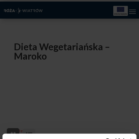
Dieta Wegetariańska –
Maroko
0,00
zł