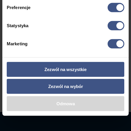
11-16
do
Zagranic
Preferencje
Mazury
4595,00 zł
a
Statystyka
←
1
2
3
4
5
6
7
Marketing
8
9
10
→
Zezwól na wszystkie
Zezwól na wybór
Odmowa