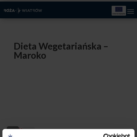
Dieta Wegetariańska –
Maroko
0,00
zł