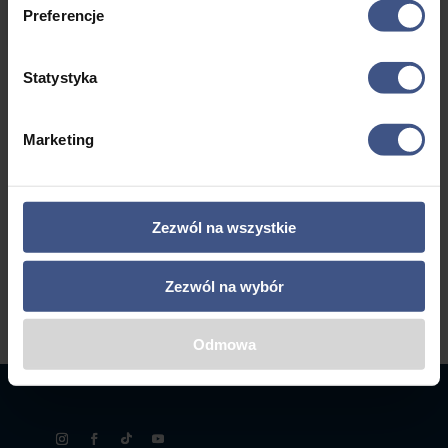
- 18 lat
do
a
Preferencje
Mazury
4695,00 zł
Statystyka
1
2
3
4
…
8
9
10
Marketing
→
Zezwól na wszystkie
Zezwól na wybór
Odmowa