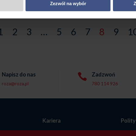
Zezwól na wybór
Z
1
2
3
…
5
6
7
8
9
1
Napisz do nas
Zadzwoń

roza@roza.pl
780 114 926
e
Kariera
Polit