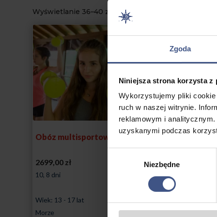
Wyświetlanie 36–40 z 46 wyników
Zgoda
Niniejsza strona korzysta z
Wykorzystujemy pliki cookie 
ruch w naszej witrynie. Inf
reklamowym i analitycznym. 
uzyskanymi podczas korzysta
Obóz multisportowców
Obóz samoobro
chłopaków
Wybór
2699,00
zł
2699,00
zł
Niezbędne
zgody
10, 8 dni
10, 8 dni
Wiek: 13 - 17 lat
Wiek: 13 - 18 lat
Morze