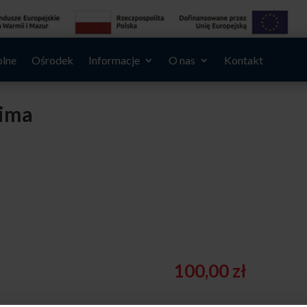
olne
Ośrodek
Informacje
O nas
Kontakt
zima
100,00
zł