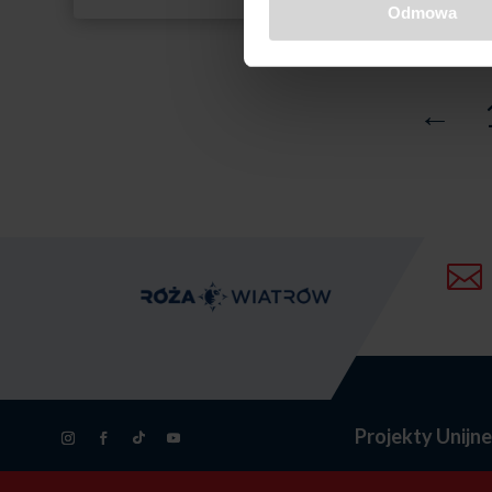
Odmowa
←

Projekty Unijn