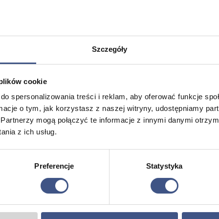
Szczegóły
 plików cookie
do spersonalizowania treści i reklam, aby oferować funkcje sp
ormacje o tym, jak korzystasz z naszej witryny, udostępniamy p
Partnerzy mogą połączyć te informacje z innymi danymi otrzym
nia z ich usług.
ny dla
Obóz samoobrony dla
Obóz we
dziewczyn
2699,00
zł
2799,00
z
Preferencje
Statystyka
10, 8 dni
10, 8 dni
Wiek: 13 - 17 lat
Wiek: 13 - 
Morze
Morze