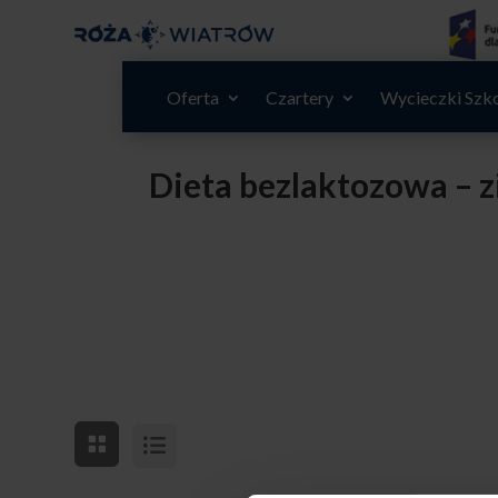
Oferta
Czartery
Wycieczki Szk
Dieta bezlaktozowa – 