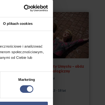
O plikach cookies
ołecznościowe i analizować
artnerom społecznościowym,
anymi od Ciebie lub
terynaryjny
Sekrety Umysłu – obóz
psychologiczny
ł
10, 8 dni
Marketing
Wiek: 13 - 18 lat
Morze
18 lat