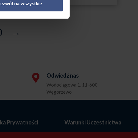
ezwól na wszystkie
0
→
Odwiedź nas

Wodociągowa 1, 11-600
Węgorzewo
yka Prywatności
Warunki Uczestnictwa