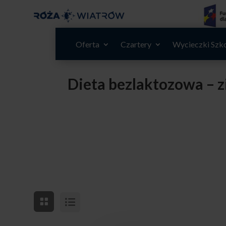
Oferta
Czartery
Wycieczki Szk
Dieta bezlaktozowa – 