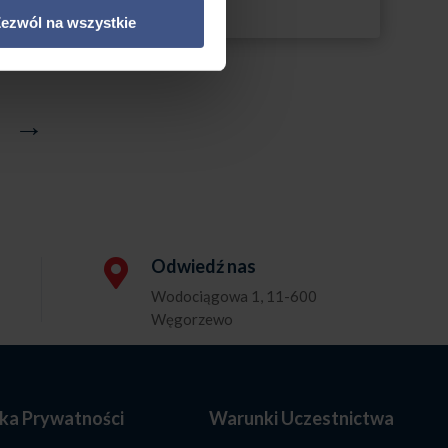
Mazury
do
ezwól na wszystkie
2395,00 zł
→
Odwiedź nas

Wodociągowa 1, 11-600
Węgorzewo
yka Prywatności
Warunki Uczestnictwa