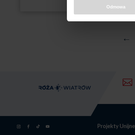
Mazury
4595,00 zł
Odmowa
←

Projekty Unijn