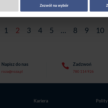
Mazury
Mazury
do
Zezwól na wybór
Z
2495,00 zł
1
2
3
4
5
…
8
9
10
Napisz do nas
Zadzwoń

roza@roza.pl
780 114 926
e
Kariera
Polit