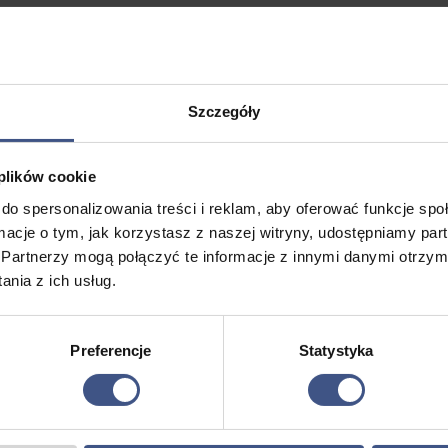
ROMOCJA
PROMOCJA
Szczegóły
 plików cookie
do spersonalizowania treści i reklam, aby oferować funkcje sp
ormacje o tym, jak korzystasz z naszej witryny, udostępniamy p
Partnerzy mogą połączyć te informacje z innymi danymi otrzym
nia z ich usług.
bóz
Tydzień w Krainie
Intensyw
lenie
Wielkich Jezior – Rejs
Szkoleni
Turystyczny
Dorosły
Preferencje
Statystyka
tna
Aktualna
Zakres
0
zł
2295,00
zł
–
2495,00
zł
1995,00
z
cena
cen:
7 dni
8 dni
ła:
wynosi:
od
Wiek: 13 - 18 lat
Wiek: 18+
 zł.
4395,00 zł.
2295,00 zł